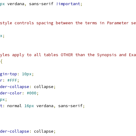
px
 verdana
,
 sans-serif 
!important
;
style controls spacing between the terms in Parameter se
x
;
yles apply to all tables OTHER than the Synopsis and Exa
{
gin-top
:
10px
;
r
:
#FFF
;
der-collapse
:
 collapse
;
der-color
:
#000
;
px
;
t
:
 normal 
16px
 verdana
,
 sans-serif
;
der-collapse
:
 collapse
;