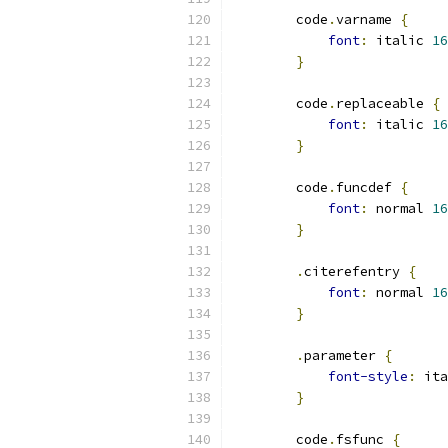
        code
.
varname 
{
font
:
 italic 
16
}
        code
.
replaceable 
{
font
:
 italic 
16
}
        code
.
funcdef 
{
font
:
 normal 
16
}
.
citerefentry 
{
font
:
 normal 
16
}
.
parameter 
{
font-style
:
 ita
}
        code
.
fsfunc 
{