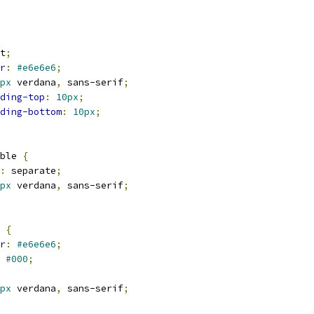
t
;
r
:
#e6e6e6
;
px
 verdana
,
 sans-serif
;
ding-top
:
10px
;
ding-bottom
:
10px
;
ble 
{
:
 separate
;
px
 verdana
,
 sans-serif
;
 
{
r
:
#e6e6e6
;
 
#000
;
px
 verdana
,
 sans-serif
;