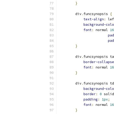
}
        div
.
funcsynopsis 
{
text-align
:
 lef
background-colo
font
:
 normal 
16
pad
pad
}
        div
.
funcsynopsis ta
border-collapse
font
:
 normal 
16
}
        div
.
funcsynopsis td
background-colo
border
:
0
 solid
padding
:
1px
;
font
:
 normal 
16
}