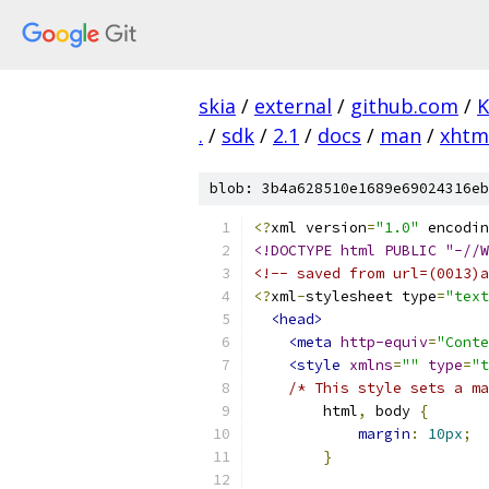
skia
/
external
/
github.com
/
K
.
/
sdk
/
2.1
/
docs
/
man
/
xhtm
blob: 3b4a628510e1689e69024316eb
<?
xml version
=
"1.0"
 encodin
<!DOCTYPE html PUBLIC "-//W
<!-- saved from url=(0013)a
<?
xml
-
stylesheet type
=
"text
<head>
<meta
http-equiv
=
"Conte
<style
xmlns
=
""
type
=
"t
/* This style sets a ma
        html
,
 body 
{
margin
:
10px
;
}