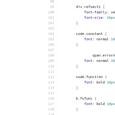
        div
.
refsect1 
{
font-family
:
 ve
font-size
:
16px
}
        code
.
constant 
{
font
:
 normal 
16
}
                span
.
errorn
font
:
 normal 
16
}
        code
.
function 
{
font
:
 bold 
16px
}
        b
.
fsfunc 
{
font
:
 bold 
16px
}