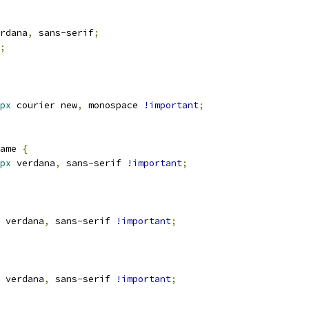
rdana
,
 sans-serif
;
;
px
 courier new
,
 monospace 
!important
;
ame 
{
px
 verdana
,
 sans-serif 
!important
;
 verdana
,
 sans-serif 
!important
;
 verdana
,
 sans-serif 
!important
;