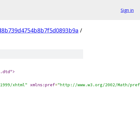
Sign in
d8b739d4754b8b7f5d0893b9a
/
.dtd">
1999/xhtml"
xmlns:pref
=
"http://www.w3.org/2002/Math/pref