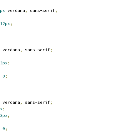
px
 verdana
,
 sans-serif
;
12px
;
 verdana
,
 sans-serif
;
3px
;
0
;
 verdana
,
 sans-serif
;
x
;
3px
;
0
;