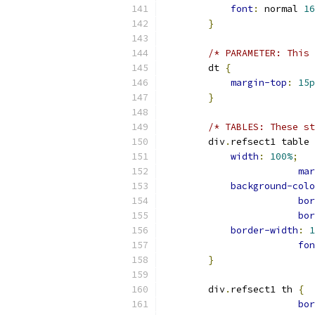
font
:
 normal 
16
}
/* PARAMETER: This 
        dt 
{
margin-top
:
15p
}
/* TABLES: These st
        div
.
refsect1 table 
width
:
100%
;
mar
background-colo
bor
bor
border-width
:
1
fon
}
        div
.
refsect1 th 
{
bor