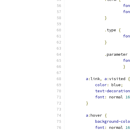
fon
fon
}
.
type 
{
fon
}
.
parameter 
fon
}
a
:
link
,
a
:
visited 
{
color
:
 blue
;
text-decoration
font
:
 normal 
16
}
a
:
hover 
{
background-colo
font
:
 normal 
16