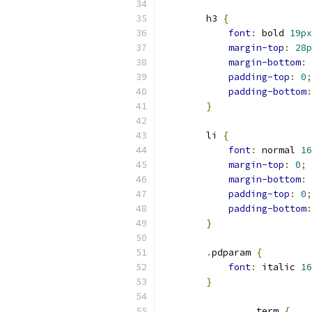
        h3 
{
font
:
 bold 
19px
margin-top
:
28p
margin-bottom
:
padding-top
:
0
;
padding-bottom
:
}
        li 
{
font
:
 normal 
16
margin-top
:
0
;
margin-bottom
:
padding-top
:
0
;
padding-bottom
:
}
.
pdparam 
{
font
:
 italic 
16
}
.
term 
{