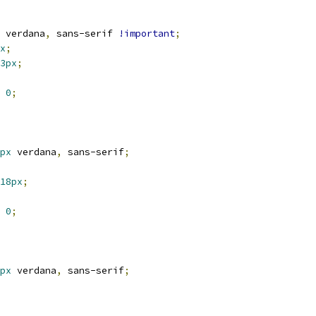
 verdana
,
 sans-serif 
!important
;
x
;
3px
;
0
;
px
 verdana
,
 sans-serif
;
18px
;
0
;
px
 verdana
,
 sans-serif
;