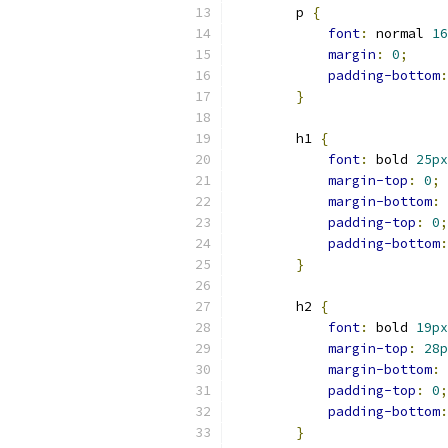
        p 
{
font
:
 normal 
16
margin
:
0
;
padding-bottom
:
}
        h1 
{
font
:
 bold 
25px
margin-top
:
0
;
margin-bottom
:
padding-top
:
0
;
padding-bottom
:
}
        h2 
{
font
:
 bold 
19px
margin-top
:
28p
margin-bottom
:
padding-top
:
0
;
padding-bottom
:
}