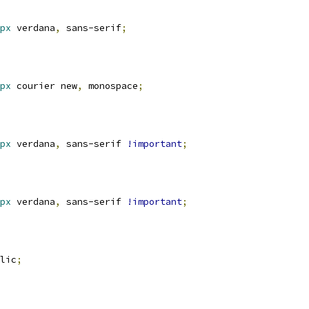
px
 verdana
,
 sans-serif
;
px
 courier new
,
 monospace
;
px
 verdana
,
 sans-serif 
!important
;
px
 verdana
,
 sans-serif 
!important
;
lic
;