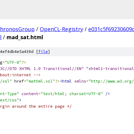
hronosGroup
/
OpenCL-Registry
/
e031c5f69230609
l
/
mad_sat.html
4ef4db4e5a436d [
file
]
g
=
"UTF-8"
?>
3C//DTD XHTML 1.0 Transitional//EN" "xhtml1-transitional
bout:internet -->
/xsl"
 href
=
"mathml.xsl"
?>
<html
xmlns
=
"http://www.w3.org/
nt-Type"
content
=
"text/html; charset=UTF-8"
/>
ext/css"
>
rgin around the entire page */