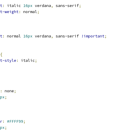
t
:
 italic 
16px
 verdana
,
 sans-serif
;
t-weight
:
 normal
;
t
:
 normal 
16px
 verdana
,
 sans-serif 
!important
;
{
t-style
:
 italic
;
:
 none
;
px
;
r
:
#FFFF99
;
px
;