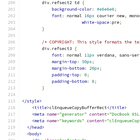
        div
.
refsect2 td 
{
background-color
:
#e6e6e6
;
font
:
 normal 
16px
 courier new
,
 mono
white-space
:
pre
;
}
/* COPYRIGHT: This style formats the te
        div
.
refsect3 
{
font
:
 normal 
11px
 verdana
,
 sans-ser
margin-top
:
50px
;
margin-bottom
:
20px
;
padding-top
:
0
;
padding-bottom
:
0
;
}
</style>
<title>
clEnqueueCopyBufferRect
</title>
<meta
name
=
"generator"
content
=
"DocBook XSL
<meta
name
=
"keywords"
content
=
"clEnqueueCop
</head>
<body>