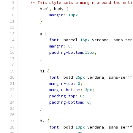
/* This style sets a margin around the enti
        html
,
 body 
{
margin
:
10px
;
}
        p 
{
font
:
 normal 
16px
 verdana
,
 sans-ser
margin
:
0
;
padding-bottom
:
12px
;
}
        h1 
{
font
:
 bold 
25px
 verdana
,
 sans-serif
margin-top
:
0
;
margin-bottom
:
3px
;
padding-top
:
0
;
padding-bottom
:
0
;
}
        h2 
{
font
:
 bold 
19px
 verdana
,
 sans-serif