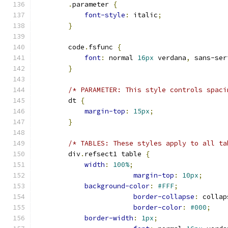
.
parameter 
{
font-style
:
 italic
;
}
        code
.
fsfunc 
{
font
:
 normal 
16px
 verdana
,
 sans-ser
}
/* PARAMETER: This style controls spaci
        dt 
{
margin-top
:
15px
;
}
/* TABLES: These styles apply to all ta
        div
.
refsect1 table 
{
width
:
100%
;
margin-top
:
10px
;
background-color
:
#FFF
;
border-collapse
:
 collap
border-color
:
#000
;
border-width
:
1px
;