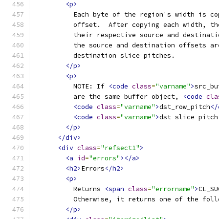
<p>
          Each byte of the region's width is co
          offset.  After copying each width, th
          their respective source and destinati
          the source and destination offsets ar
          destination slice pitches.
</p>
<p>
          NOTE: If 
<code
class
=
"varname"
>
src_bu
          are the same buffer object, 
<code
cla
<code
class
=
"varname"
>
dst_row_pitch
</
<code
class
=
"varname"
>
dst_slice_pitch
</p>
</div>
<div
class
=
"refsect1"
>
<a
id
=
"errors"
></a>
<h2>
Errors
</h2>
<p>
          Returns 
<span
class
=
"errorname"
>
CL_SU
          Otherwise, it returns one of the foll
</p>