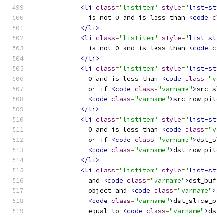
<li
class
=
"listitem"
style
=
"
list-st
              is not 0 and is less than 
<code
c
</li>
<li
class
=
"listitem"
style
=
"
list-st
              is not 0 and is less than 
<code
c
</li>
<li
class
=
"listitem"
style
=
"
list-st
              0 and is less than 
<code
class
=
"v
              or if 
<code
class
=
"varname"
>
src_s
<code
class
=
"varname"
>
src_row_pit
</li>
<li
class
=
"listitem"
style
=
"
list-st
              0 and is less than 
<code
class
=
"v
              or if 
<code
class
=
"varname"
>
dst_s
<code
class
=
"varname"
>
dst_row_pit
</li>
<li
class
=
"listitem"
style
=
"
list-st
              and 
<code
class
=
"varname"
>
dst_buf
              object and 
<code
class
=
"varname"
>
<code
class
=
"varname"
>
dst_slice_p
              equal to 
<code
class
=
"varname"
>
ds