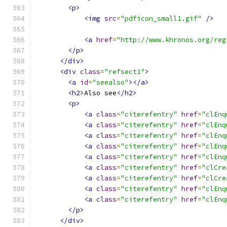
<p>
<img
src
=
"pdficon_small1.gif"
/>
<a
href
=
"http://www.khronos.org/reg
</p>
</div>
<div
class
=
"refsect1"
>
<a
id
=
"seealso"
></a>
<h2>
Also see
</h2>
<p>
<a
class
=
"citerefentry"
href
=
"clEnq
<a
class
=
"citerefentry"
href
=
"clEnq
<a
class
=
"citerefentry"
href
=
"clEnq
<a
class
=
"citerefentry"
href
=
"clEnq
<a
class
=
"citerefentry"
href
=
"clEnq
<a
class
=
"citerefentry"
href
=
"clCre
<a
class
=
"citerefentry"
href
=
"clCre
<a
class
=
"citerefentry"
href
=
"clEnq
<a
class
=
"citerefentry"
href
=
"clEnq
</p>
</div>