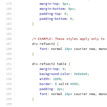
margin-top
:
8px
;
margin-bottom
:
8px
;
padding-top
:
0
;
padding-bottom
:
0
;
}
/* EXAMPLE: These styles apply only to 
        div
.
refsect2 
{
font
:
 normal 
16px
 courier new
,
 mono
}
        div
.
refsect2 table 
{
margin-top
:
0
;
background-color
:
#e6e6e6
;
width
:
100%
;
border
:
0
 solid 
#000
;
padding
:
2px
;
font
:
 normal 
16px
 courier new
,
 mono
}