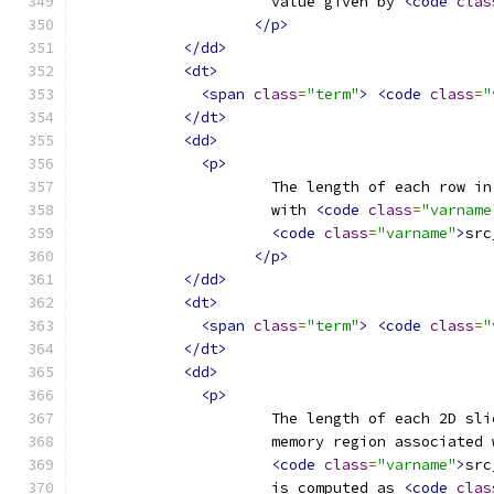
                      value given by 
<code
clas
</p>
</dd>
<dt>
<span
class
=
"term"
>
<code
class
=
"
</dt>
<dd>
<p>
                      The length of each row in
                      with 
<code
class
=
"varname
<code
class
=
"varname"
>
src
</p>
</dd>
<dt>
<span
class
=
"term"
>
<code
class
=
"
</dt>
<dd>
<p>
                      The length of each 2D sli
                      memory region associated 
<code
class
=
"varname"
>
src
                      is computed as 
<code
clas