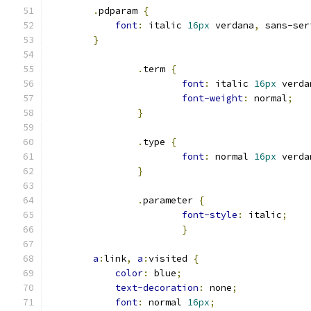
.
pdparam 
{
font
:
 italic 
16px
 verdana
,
 sans-ser
}
.
term 
{
font
:
 italic 
16px
 verda
font-weight
:
 normal
;
}
.
type 
{
font
:
 normal 
16px
 verda
}
.
parameter 
{
font-style
:
 italic
;
}
a
:
link
,
a
:
visited 
{
color
:
 blue
;
text-decoration
:
 none
;
font
:
 normal 
16px
;