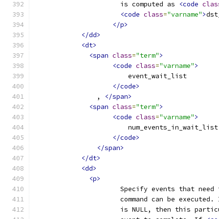
                      is computed as 
<code
clas
<code
class
=
"varname"
>
dst
</p>
</dd>
<dt>
<span
class
=
"term"
>
<code
class
=
"varname"
>
                        event_wait_list
</code>
                , 
</span>
<span
class
=
"term"
>
<code
class
=
"varname"
>
                        num_events_in_wait_list
</code>
</span>
</dt>
<dd>
<p>
                      Specify events that need 
                      command can be executed. 
                      is NULL, then this partic