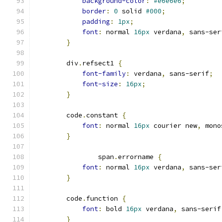
background-color
:
#e6e6e6
;
border
:
0
 solid 
#000
;
padding
:
1px
;
font
:
 normal 
16px
 verdana
,
 sans-ser
}
        div
.
refsect1 
{
font-family
:
 verdana
,
 sans-serif
;
font-size
:
16px
;
}
        code
.
constant 
{
font
:
 normal 
16px
 courier new
,
 mono
}
                span
.
errorname 
{
font
:
 normal 
16px
 verdana
,
 sans-ser
}
        code
.
function 
{
font
:
 bold 
16px
 verdana
,
 sans-serif
}