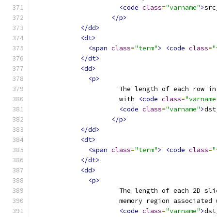
<code
class
=
"varname"
>
src
</p>
</dd>
<dt>
<span
class
=
"term"
>
<code
class
=
"
</dt>
<dd>
<p>
                      The length of each row in
                      with 
<code
class
=
"varname
<code
class
=
"varname"
>
dst
</p>
</dd>
<dt>
<span
class
=
"term"
>
<code
class
=
"
</dt>
<dd>
<p>
                      The length of each 2D sli
                      memory region associated 
<code
class
=
"varname"
>
dst