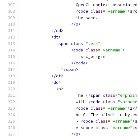
                      OpenCL context associated
<code
class
=
"varname"
>
src
                      the same.
</p>
</dd>
<dt>
<span
class
=
"term"
>
<code
class
=
"varname"
>
                        src_origin
</code>
</span>
</dt>
<dd>
<p>
                      The (
<span
class
=
"emphasi
                      with 
<code
class
=
"varname
<code
class
=
"varname"
>
z
</
                      be 0. The offset in bytes
                      * 
<code
class
=
"varname"
>
s
                      * 
<code
class
=
"varname"
>
s
</p>