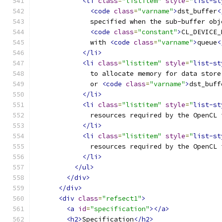
<li
class
=
"listitem"
style
=
"
list-st
<code
class
=
"varname"
>
dst_buffer
<
              specified when the sub-buffer obj
<code
class
=
"constant"
>
CL_DEVICE_
              with 
<code
class
=
"varname"
>
queue
<
</li>
<li
class
=
"listitem"
style
=
"
list-st
              to allocate memory for data store
              or 
<code
class
=
"varname"
>
dst_buff
</li>
<li
class
=
"listitem"
style
=
"
list-st
              resources required by the OpenCL 
</li>
<li
class
=
"listitem"
style
=
"
list-st
              resources required by the OpenCL 
</li>
</ul>
</div>
</div>
<div
class
=
"refsect1"
>
<a
id
=
"specification"
></a>
<h2>
Specification
</h2>