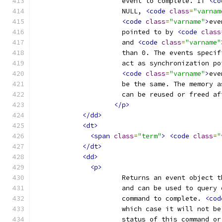
                      event to complete. If 
<co
                      NULL, 
<code
class
=
"varnam
<code
class
=
"varname"
>
eve
                      pointed to by 
<code
class
                      and 
<code
class
=
"varname"
                      than 0. The events specif
                      act as synchronization po
<code
class
=
"varname"
>
eve
                      be the same. The memory a
                      can be reused or freed af
</p>
</dd>
<dt>
<span
class
=
"term"
>
<code
class
=
"
</dt>
<dd>
<p>
                      Returns an event object t
                      and can be used to query 
                      command to complete. 
<cod
                      which case it will not be
                      status of this command or