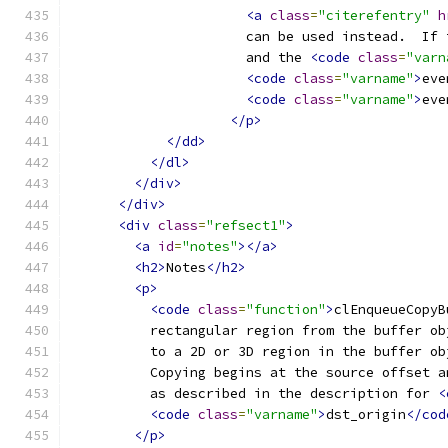
<a
class
=
"citerefentry"
h
                      can be used instead.  If 
                      and the 
<code
class
=
"varn
<code
class
=
"varname"
>
eve
<code
class
=
"varname"
>
eve
</p>
</dd>
</dl>
</div>
</div>
<div
class
=
"refsect1"
>
<a
id
=
"notes"
></a>
<h2>
Notes
</h2>
<p>
<code
class
=
"function"
>
clEnqueueCopyB
          rectangular region from the buffer ob
          to a 2D or 3D region in the buffer ob
          Copying begins at the source offset a
          as described in the description for 
<
<code
class
=
"varname"
>
dst_origin
</cod
</p>