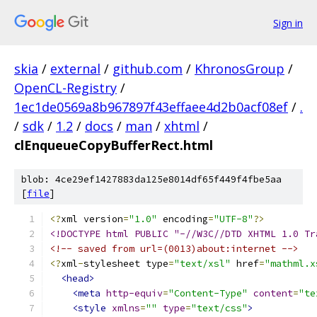
Sign in
skia
/
external
/
github.com
/
KhronosGroup
/
OpenCL-Registry
/
1ec1de0569a8b967897f43effaee4d2b0acf08ef
/
.
/
sdk
/
1.2
/
docs
/
man
/
xhtml
/
clEnqueueCopyBufferRect.html
blob: 4ce29ef1427883da125e8014df65f449f4fbe5aa
[
file
]
<?
xml version
=
"1.0"
 encoding
=
"UTF-8"
?>
<!DOCTYPE html PUBLIC "-//W3C//DTD XHTML 1.0 Tr
<!-- saved from url=(0013)about:internet -->
<?
xml
-
stylesheet type
=
"text/xsl"
 href
=
"mathml.x
<head>
<meta
http-equiv
=
"Content-Type"
content
=
"te
<style
xmlns
=
""
type
=
"text/css"
>