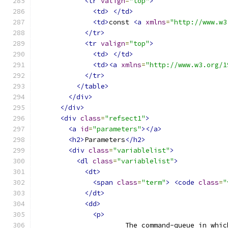
<tr
valign
=
"top"
>
<td>
</td>
<td>
const 
<a
xmlns
=
"http://www.w3
</tr>
<tr
valign
=
"top"
>
<td>
</td>
<td><a
xmlns
=
"http://www.w3.org/1
</tr>
</table>
</div>
</div>
<div
class
=
"refsect1"
>
<a
id
=
"parameters"
></a>
<h2>
Parameters
</h2>
<div
class
=
"variablelist"
>
<dl
class
=
"variablelist"
>
<dt>
<span
class
=
"term"
>
<code
class
=
"
</dt>
<dd>
<p>
                      The command-queue in whic