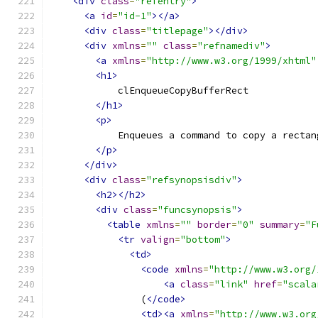
<div
class
=
"refentry"
>
<a
id
=
"id-1"
></a>
<div
class
=
"titlepage"
></div>
<div
xmlns
=
""
class
=
"refnamediv"
>
<a
xmlns
=
"http://www.w3.org/1999/xhtml"
<h1>
            clEnqueueCopyBufferRect
</h1>
<p>
            Enqueues a command to copy a rectan
</p>
</div>
<div
class
=
"refsynopsisdiv"
>
<h2></h2>
<div
class
=
"funcsynopsis"
>
<table
xmlns
=
""
border
=
"0"
summary
=
"F
<tr
valign
=
"bottom"
>
<td>
<code
xmlns
=
"http://www.w3.org/
<a
class
=
"link"
href
=
"scala
                (
</code>
<td><a
xmlns
=
"http://www.w3.org