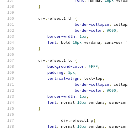
font
:
 normal 
16px
 verda
}
        div
.
refsect1 th 
{
border-collapse
:
 collap
border-color
:
#000
;
border-width
:
1px
;
font
:
 bold 
16px
 verdana
,
 sans-serif
}
        div
.
refsect1 td 
{
background-color
:
#FFF
;
padding
:
5px
;
vertical-align
:
 text-top
;
border-collapse
:
 collap
border-color
:
#000
;
border-width
:
1px
;
font
:
 normal 
16px
 verdana
,
 sans-ser
}
                  div
.
refsect1 p
{
font
:
 normal 
16px
 verdana
,
 sans-ser