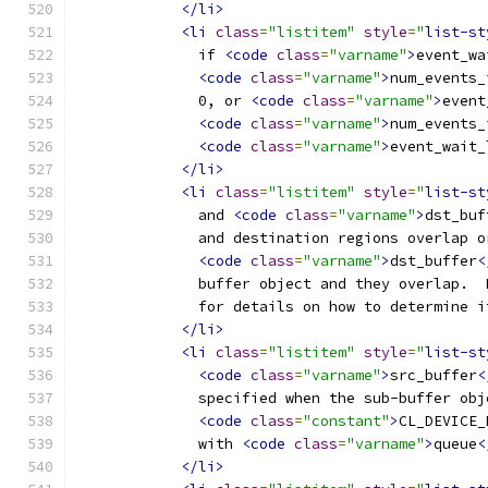
</li>
<li
class
=
"listitem"
style
=
"
list-st
              if 
<code
class
=
"varname"
>
event_wa
<code
class
=
"varname"
>
num_events_
              0, or 
<code
class
=
"varname"
>
event
<code
class
=
"varname"
>
num_events_
<code
class
=
"varname"
>
event_wait_
</li>
<li
class
=
"listitem"
style
=
"
list-st
              and 
<code
class
=
"varname"
>
dst_buf
              and destination regions overlap o
<code
class
=
"varname"
>
dst_buffer
<
              buffer object and they overlap.  
              for details on how to determine i
</li>
<li
class
=
"listitem"
style
=
"
list-st
<code
class
=
"varname"
>
src_buffer
<
              specified when the sub-buffer obj
<code
class
=
"constant"
>
CL_DEVICE_
              with 
<code
class
=
"varname"
>
queue
<
</li>