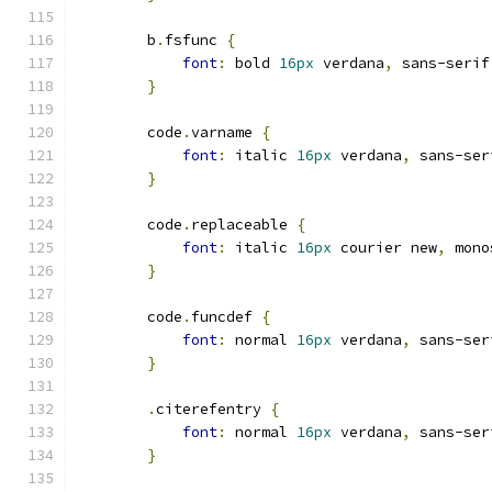
        b
.
fsfunc 
{
font
:
 bold 
16px
 verdana
,
 sans-serif
}
        code
.
varname 
{
font
:
 italic 
16px
 verdana
,
 sans-ser
}
        code
.
replaceable 
{
font
:
 italic 
16px
 courier new
,
 mono
}
        code
.
funcdef 
{
font
:
 normal 
16px
 verdana
,
 sans-ser
}
.
citerefentry 
{
font
:
 normal 
16px
 verdana
,
 sans-ser
}