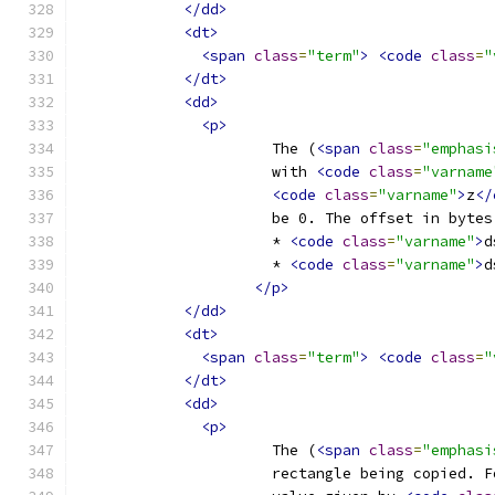
</dd>
<dt>
<span
class
=
"term"
>
<code
class
=
"
</dt>
<dd>
<p>
                      The (
<span
class
=
"emphasi
                      with 
<code
class
=
"varname
<code
class
=
"varname"
>
z
</
                      be 0. The offset in bytes
                      * 
<code
class
=
"varname"
>
d
                      * 
<code
class
=
"varname"
>
d
</p>
</dd>
<dt>
<span
class
=
"term"
>
<code
class
=
"
</dt>
<dd>
<p>
                      The (
<span
class
=
"emphasi
                      rectangle being copied. F