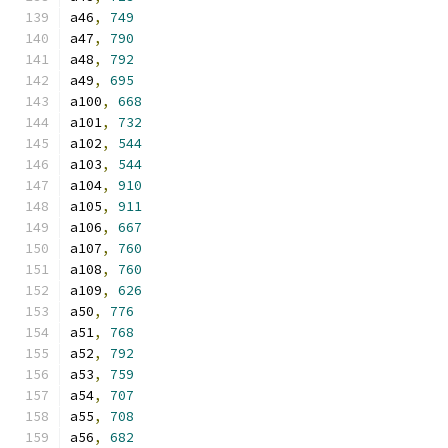
a46
,
749
a47
,
790
a48
,
792
a49
,
695
a100
,
668
a101
,
732
a102
,
544
a103
,
544
a104
,
910
a105
,
911
a106
,
667
a107
,
760
a108
,
760
a109
,
626
a50
,
776
a51
,
768
a52
,
792
a53
,
759
a54
,
707
a55
,
708
a56
,
682