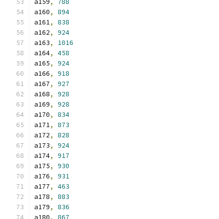
a159
,
788
a160
,
894
a161
,
838
a162
,
924
a163
,
1016
a164
,
458
a165
,
924
a166
,
918
a167
,
927
a168
,
928
a169
,
928
a170
,
834
a171
,
873
a172
,
828
a173
,
924
a174
,
917
a175
,
930
a176
,
931
a177
,
463
a178
,
883
a179
,
836
a180
,
867