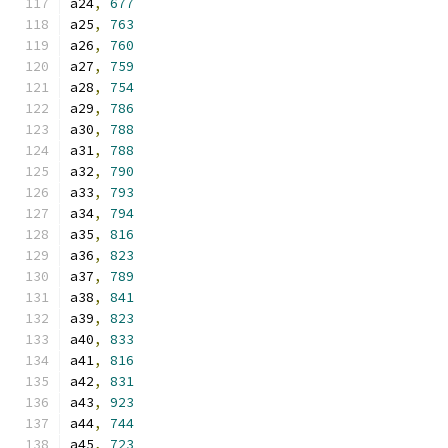
a24
,
677
a25
,
763
a26
,
760
a27
,
759
a28
,
754
a29
,
786
a30
,
788
a31
,
788
a32
,
790
a33
,
793
a34
,
794
a35
,
816
a36
,
823
a37
,
789
a38
,
841
a39
,
823
a40
,
833
a41
,
816
a42
,
831
a43
,
923
a44
,
744
a45
,
723