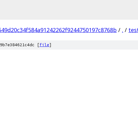
549d20c34f584a91242262f9244750197c8768b
/
.
/
tes
9b7e384621c4dc [
file
]