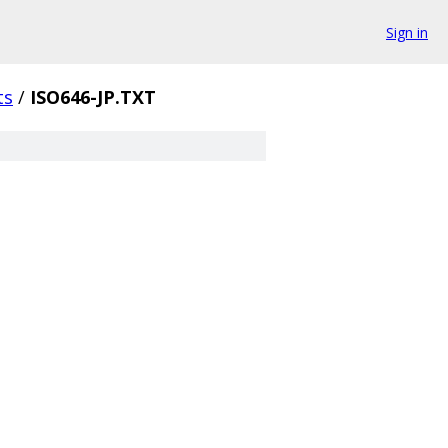
Sign in
ts
/
ISO646-JP.TXT