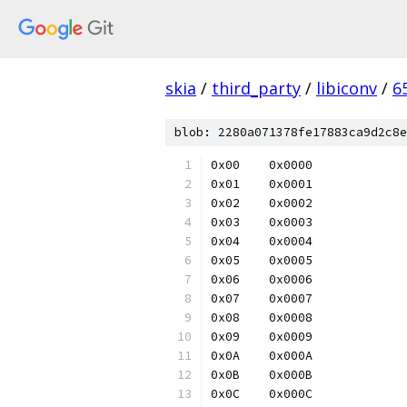
skia
/
third_party
/
libiconv
/
6
blob: 2280a071378fe17883ca9d2c8e
0x00	0x0000
0x01	0x0001
0x02	0x0002
0x03	0x0003
0x04	0x0004
0x05	0x0005
0x06	0x0006
0x07	0x0007
0x08	0x0008
0x09	0x0009
0x0A	0x000A
0x0B	0x000B
0x0C	0x000C