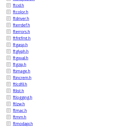
ftcid.h
ftcolor.h
ftdriver.h
fterrdef.h
fterrors.h
ftfntfmt.h
ftgasp.h
ftglyph.h
ftgxval.h
ftgzip.h
ftimage.h
ftincrem.h
ftlcdfil.h
ftlist.h
ftlogging.h
ftlzw.h
ftmac.h
ftmm.h
ftmodapi.h