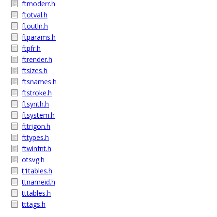
ftmoderr.h
ftotval.h
ftoutln.h
ftparams.h
ftpfr.h
ftrender.h
ftsizes.h
ftsnames.h
ftstroke.h
ftsynth.h
ftsystem.h
fttrigon.h
fttypes.h
ftwinfnt.h
otsvg.h
t1tables.h
ttnameid.h
tttables.h
tttags.h