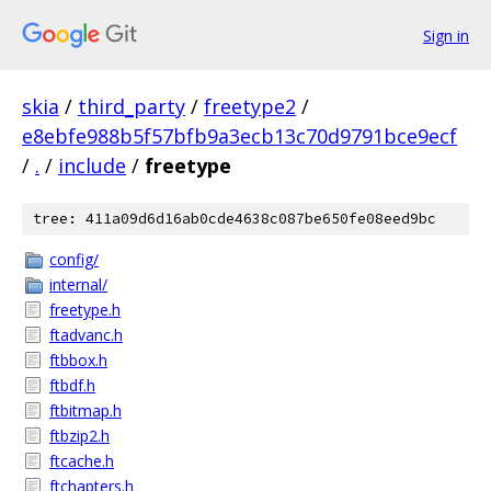
Sign in
skia
/
third_party
/
freetype2
/
e8ebfe988b5f57bfb9a3ecb13c70d9791bce9ecf
/
.
/
include
/
freetype
tree: 411a09d6d16ab0cde4638c087be650fe08eed9bc
config/
internal/
freetype.h
ftadvanc.h
ftbbox.h
ftbdf.h
ftbitmap.h
ftbzip2.h
ftcache.h
ftchapters.h