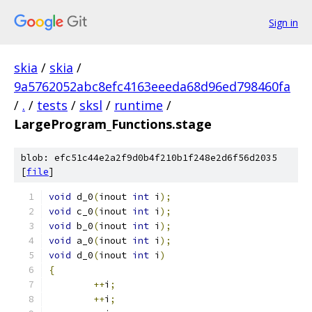
Sign in
skia
/
skia
/
9a5762052abc8efc4163eeeda68d96ed798460fa
/
.
/
tests
/
sksl
/
runtime
/
LargeProgram_Functions.stage
blob: efc51c44e2a2f9d0b4f210b1f248e2d6f56d2035
[
file
]
void
 d_0
(
inout 
int
 i
);
void
 c_0
(
inout 
int
 i
);
void
 b_0
(
inout 
int
 i
);
void
 a_0
(
inout 
int
 i
);
void
 d_0
(
inout 
int
 i
)
{
++
i
;
++
i
;