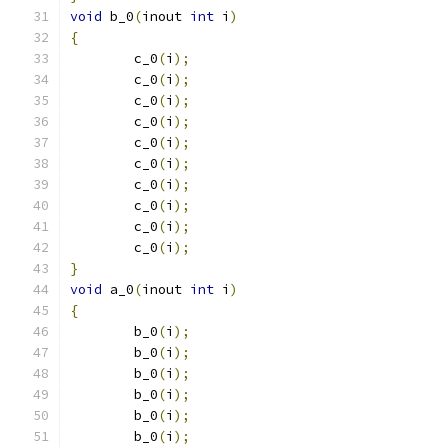
void
 b_0
(
inout 
int
 i
)
{
	c_0
(
i
);
	c_0
(
i
);
	c_0
(
i
);
	c_0
(
i
);
	c_0
(
i
);
	c_0
(
i
);
	c_0
(
i
);
	c_0
(
i
);
	c_0
(
i
);
	c_0
(
i
);
}
void
 a_0
(
inout 
int
 i
)
{
	b_0
(
i
);
	b_0
(
i
);
	b_0
(
i
);
	b_0
(
i
);
	b_0
(
i
);
	b_0
(
i
);