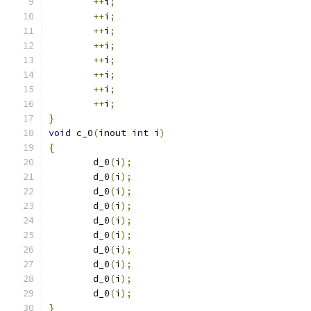
++
i
;
++
i
;
++
i
;
++
i
;
++
i
;
++
i
;
++
i
;
++
i
;
}
void
 c_0
(
inout 
int
 i
)
{
	d_0
(
i
);
	d_0
(
i
);
	d_0
(
i
);
	d_0
(
i
);
	d_0
(
i
);
	d_0
(
i
);
	d_0
(
i
);
	d_0
(
i
);
	d_0
(
i
);
	d_0
(
i
);
}