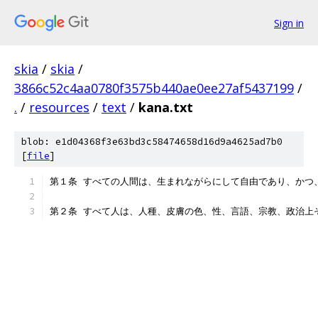
Sign in
skia
/
skia
/
3866c52c4aa0780f3575b440ae0ee27af5437199
/
.
/
resources
/
text
/
kana.txt
blob: e1d04368f3e63bd3c58474658d16d9a4625ad7b0
[
file
]
第１条 すべての人間は、生まれながらにして自由であり、かつ
第２条 すべて人は、人種、皮膚の色、性、言語、宗教、政治上