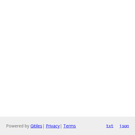
Powered by
Gitiles
|
Privacy
|
Terms
txt
json