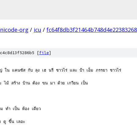
nicode-org
/
icu
/
fc64f8db3f21464b748d4e22383268
c4c8d13f5286b5 [
file
]
หญ่ ใน แคนซัส กับ ลุง เฮ นรี ชาวไร่ และ ป้า เอ็ม ภรรยา ชาวไร่
 ไม้ สร้าง บ้าน ต้อง ขน มา ด้วย เกวียน เป็น
รวม ทำ เป็น ห้อง เดียว
ม ดู ขึ้น เลอะ