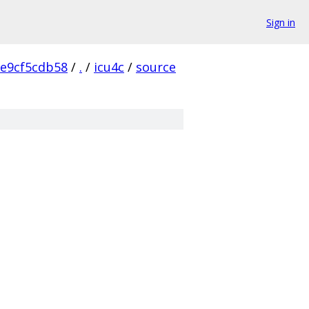
Sign in
e9cf5cdb58
/
.
/
icu4c
/
source