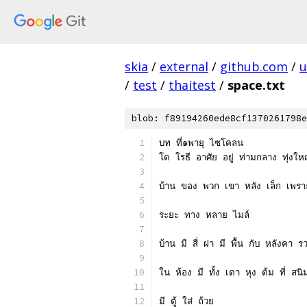
skia
/
external
/
github.com
/
u
/
test
/
thaitest
/
space.txt
blob: f89194260ede8cf1370261798e
﻿บท ที่๑พายุ ไซโคลน
โด โรธี อาศัย อยู่ ท่ามกลาง ทุ่งใ
บ้าน ของ พวก เขา หลัง เล็ก เพราะ
ระยะ ทาง หลาย ไมล์
บ้าน มี สี่ ฝา มี พื้น กับ หลังคา 
ใน ห้อง มี ทั้ง เตา หุง ต้ม ที่ สนิ
มี ตู้ ใส่ ถ้วย