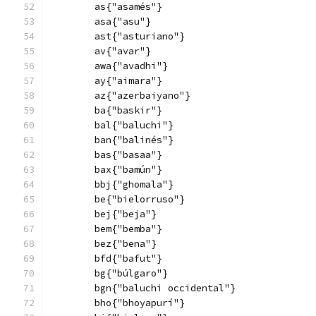
        as{"asamés"}
        asa{"asu"}
        ast{"asturiano"}
        av{"avar"}
        awa{"avadhi"}
        ay{"aimara"}
        az{"azerbaiyano"}
        ba{"baskir"}
        bal{"baluchi"}
        ban{"balinés"}
        bas{"basaa"}
        bax{"bamún"}
        bbj{"ghomala"}
        be{"bielorruso"}
        bej{"beja"}
        bem{"bemba"}
        bez{"bena"}
        bfd{"bafut"}
        bg{"búlgaro"}
        bgn{"baluchi occidental"}
        bho{"bhoyapurí"}