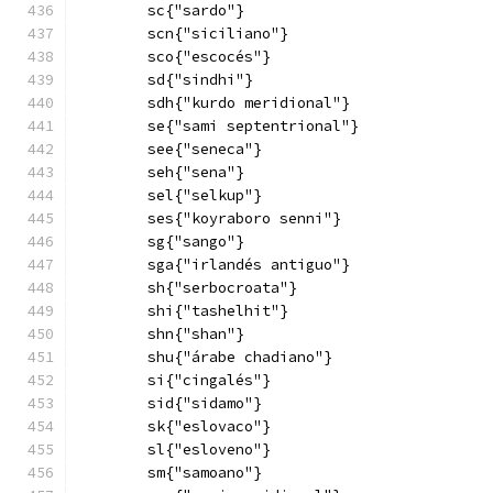
        sc{"sardo"}
        scn{"siciliano"}
        sco{"escocés"}
        sd{"sindhi"}
        sdh{"kurdo meridional"}
        se{"sami septentrional"}
        see{"seneca"}
        seh{"sena"}
        sel{"selkup"}
        ses{"koyraboro senni"}
        sg{"sango"}
        sga{"irlandés antiguo"}
        sh{"serbocroata"}
        shi{"tashelhit"}
        shn{"shan"}
        shu{"árabe chadiano"}
        si{"cingalés"}
        sid{"sidamo"}
        sk{"eslovaco"}
        sl{"esloveno"}
        sm{"samoano"}