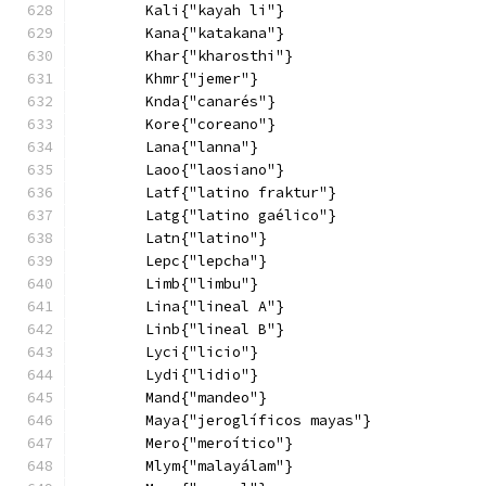
        Kali{"kayah li"}
        Kana{"katakana"}
        Khar{"kharosthi"}
        Khmr{"jemer"}
        Knda{"canarés"}
        Kore{"coreano"}
        Lana{"lanna"}
        Laoo{"laosiano"}
        Latf{"latino fraktur"}
        Latg{"latino gaélico"}
        Latn{"latino"}
        Lepc{"lepcha"}
        Limb{"limbu"}
        Lina{"lineal A"}
        Linb{"lineal B"}
        Lyci{"licio"}
        Lydi{"lidio"}
        Mand{"mandeo"}
        Maya{"jeroglíficos mayas"}
        Mero{"meroítico"}
        Mlym{"malayálam"}