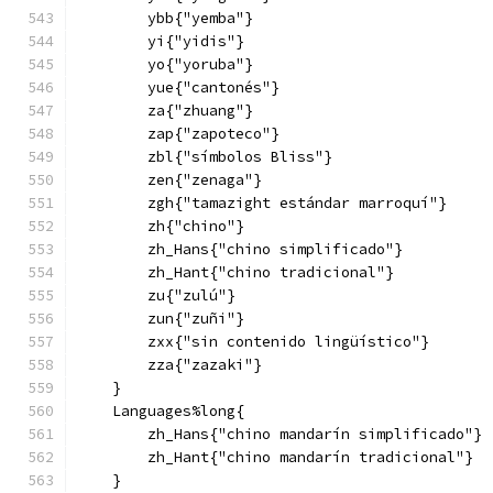
        ybb{"yemba"}
        yi{"yidis"}
        yo{"yoruba"}
        yue{"cantonés"}
        za{"zhuang"}
        zap{"zapoteco"}
        zbl{"símbolos Bliss"}
        zen{"zenaga"}
        zgh{"tamazight estándar marroquí"}
        zh{"chino"}
        zh_Hans{"chino simplificado"}
        zh_Hant{"chino tradicional"}
        zu{"zulú"}
        zun{"zuñi"}
        zxx{"sin contenido lingüístico"}
        zza{"zazaki"}
    }
    Languages%long{
        zh_Hans{"chino mandarín simplificado"}
        zh_Hant{"chino mandarín tradicional"}
    }