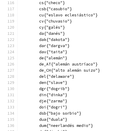
        cs{"checo"}
        csb{"casubio"}
        cu{"eslavo eclesiástico"}
        cv{"chuvasio"}
        cy{"galés"}
        da{"danés"}
        dak{"dakota"}
        dar{"dargva"}
        dav{"taita"}
        de{"alemán"}
        de_AT{"alemán austríaco"}
        de_CH{"alto alemán suizo"}
        del{"delaware"}
        den{"slave"}
        dgr{"dogrib"}
        din{"dinka"}
        dje{"zarma"}
        doi{"dogri"}
        dsb{"bajo sorbio"}
        dua{"duala"}
        dum{"neerlandés medio"}