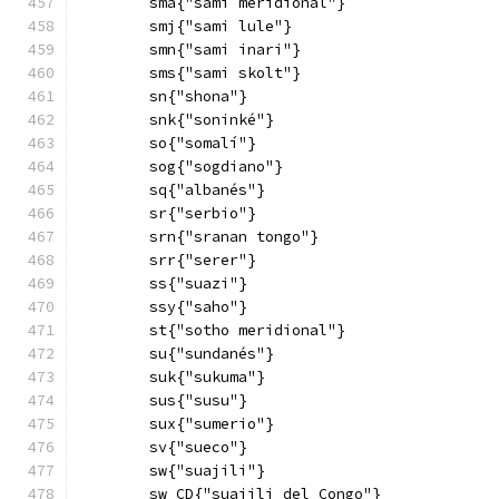
        sma{"sami meridional"}
        smj{"sami lule"}
        smn{"sami inari"}
        sms{"sami skolt"}
        sn{"shona"}
        snk{"soninké"}
        so{"somalí"}
        sog{"sogdiano"}
        sq{"albanés"}
        sr{"serbio"}
        srn{"sranan tongo"}
        srr{"serer"}
        ss{"suazi"}
        ssy{"saho"}
        st{"sotho meridional"}
        su{"sundanés"}
        suk{"sukuma"}
        sus{"susu"}
        sux{"sumerio"}
        sv{"sueco"}
        sw{"suajili"}
        sw_CD{"suajili del Congo"}