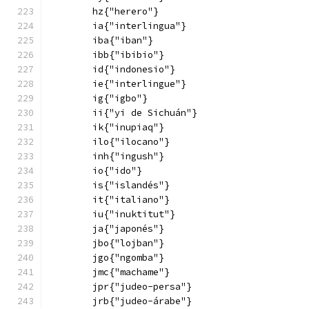
        hz{"herero"}
        ia{"interlingua"}
        iba{"iban"}
        ibb{"ibibio"}
        id{"indonesio"}
        ie{"interlingue"}
        ig{"igbo"}
        ii{"yi de Sichuán"}
        ik{"inupiaq"}
        ilo{"ilocano"}
        inh{"ingush"}
        io{"ido"}
        is{"islandés"}
        it{"italiano"}
        iu{"inuktitut"}
        ja{"japonés"}
        jbo{"lojban"}
        jgo{"ngomba"}
        jmc{"machame"}
        jpr{"judeo-persa"}
        jrb{"judeo-árabe"}