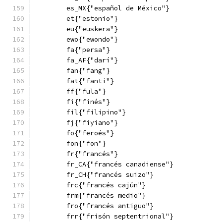
        es_MX{"español de México"}
        et{"estonio"}
        eu{"euskera"}
        ewo{"ewondo"}
        fa{"persa"}
        fa_AF{"darí"}
        fan{"fang"}
        fat{"fanti"}
        ff{"fula"}
        fi{"finés"}
        fil{"filipino"}
        fj{"fiyiano"}
        fo{"feroés"}
        fon{"fon"}
        fr{"francés"}
        fr_CA{"francés canadiense"}
        fr_CH{"francés suizo"}
        frc{"francés cajún"}
        frm{"francés medio"}
        fro{"francés antiguo"}
        frr{"frisón septentrional"}