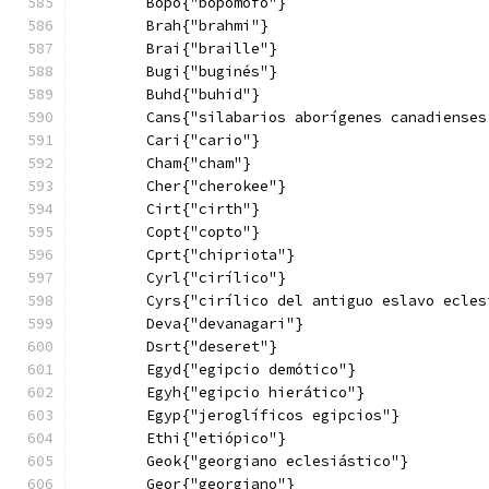
        Bopo{"bopomofo"}
        Brah{"brahmi"}
        Brai{"braille"}
        Bugi{"buginés"}
        Buhd{"buhid"}
        Cans{"silabarios aborígenes canadienses
        Cari{"cario"}
        Cham{"cham"}
        Cher{"cherokee"}
        Cirt{"cirth"}
        Copt{"copto"}
        Cprt{"chipriota"}
        Cyrl{"cirílico"}
        Cyrs{"cirílico del antiguo eslavo ecles
        Deva{"devanagari"}
        Dsrt{"deseret"}
        Egyd{"egipcio demótico"}
        Egyh{"egipcio hierático"}
        Egyp{"jeroglíficos egipcios"}
        Ethi{"etiópico"}
        Geok{"georgiano eclesiástico"}
        Geor{"georgiano"}