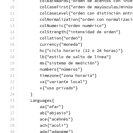
        colBackwards{"orden de acentos con inve
        colCaseFirst{"orden de mayúsculas/minús
        colCaseLevel{"orden con distinción entr
        colNormalization{"orden con normalizaci
        colNumeric{"orden numérico"}
        colStrength{"intensidad de orden"}
        collation{"orden"}
        currency{"moneda"}
        hc{"ciclo horario (12 o 24 horas)"}
        lb{"estilo de salto de línea"}
        ms{"sistema de medición"}
        numbers{"números"}
        timezone{"zona horaria"}
        va{"variante local"}
        x{"uso privado"}
    }
    Languages{
        aa{"afar"}
        ab{"abjasio"}
        ace{"acehnés"}
        ach{"acoli"}
        ada{"adangme"}