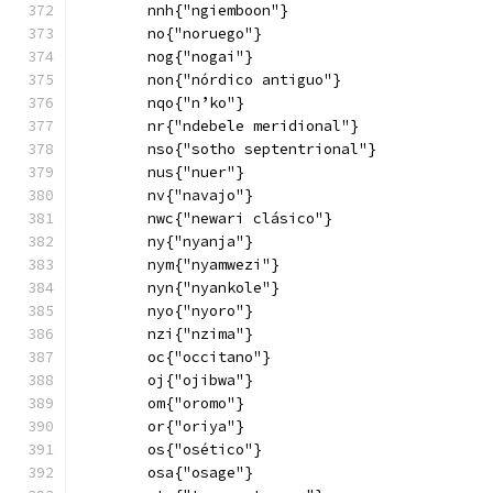
        nnh{"ngiemboon"}
        no{"noruego"}
        nog{"nogai"}
        non{"nórdico antiguo"}
        nqo{"n’ko"}
        nr{"ndebele meridional"}
        nso{"sotho septentrional"}
        nus{"nuer"}
        nv{"navajo"}
        nwc{"newari clásico"}
        ny{"nyanja"}
        nym{"nyamwezi"}
        nyn{"nyankole"}
        nyo{"nyoro"}
        nzi{"nzima"}
        oc{"occitano"}
        oj{"ojibwa"}
        om{"oromo"}
        or{"oriya"}
        os{"osético"}
        osa{"osage"}