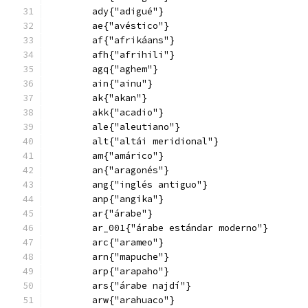
        ady{"adigué"}
        ae{"avéstico"}
        af{"afrikáans"}
        afh{"afrihili"}
        agq{"aghem"}
        ain{"ainu"}
        ak{"akan"}
        akk{"acadio"}
        ale{"aleutiano"}
        alt{"altái meridional"}
        am{"amárico"}
        an{"aragonés"}
        ang{"inglés antiguo"}
        anp{"angika"}
        ar{"árabe"}
        ar_001{"árabe estándar moderno"}
        arc{"arameo"}
        arn{"mapuche"}
        arp{"arapaho"}
        ars{"árabe najdí"}
        arw{"arahuaco"}