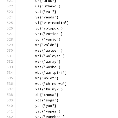
        ur{"urdu"}
        uz{"uzbeko"}
        vai{"vai"}
        ve{"venda"}
        vi{"vietnamita"}
        vo{"volapük"}
        vot{"vótico"}
        vun{"vunjo"}
        wa{"valón"}
        wae{"walser"}
        wal{"wolayta"}
        war{"waray"}
        was{"washo"}
        wbp{"warlpiri"}
        wo{"wólof"}
        wuu{"chino wu"}
        xal{"kalmyk"}
        xh{"xhosa"}
        xog{"soga"}
        yao{"yao"}
        yap{"yapés"}
        yav{"yangben"}