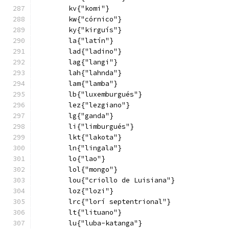
        kv{"komi"}
        kw{"córnico"}
        ky{"kirguís"}
        la{"latín"}
        lad{"ladino"}
        lag{"langi"}
        lah{"lahnda"}
        lam{"lamba"}
        lb{"luxemburgués"}
        lez{"lezgiano"}
        lg{"ganda"}
        li{"limburgués"}
        lkt{"lakota"}
        ln{"lingala"}
        lo{"lao"}
        lol{"mongo"}
        lou{"criollo de Luisiana"}
        loz{"lozi"}
        lrc{"lorí septentrional"}
        lt{"lituano"}
        lu{"luba-katanga"}