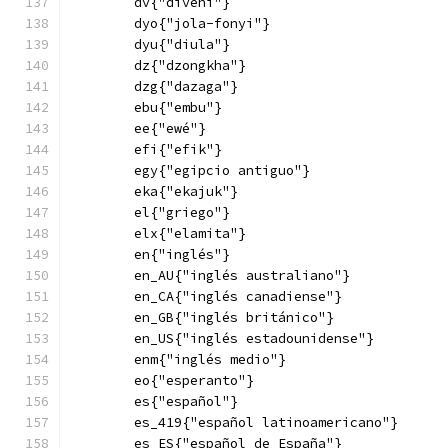
        dv{"divehi"}
        dyo{"jola-fonyi"}
        dyu{"diula"}
        dz{"dzongkha"}
        dzg{"dazaga"}
        ebu{"embu"}
        ee{"ewé"}
        efi{"efik"}
        egy{"egipcio antiguo"}
        eka{"ekajuk"}
        el{"griego"}
        elx{"elamita"}
        en{"inglés"}
        en_AU{"inglés australiano"}
        en_CA{"inglés canadiense"}
        en_GB{"inglés británico"}
        en_US{"inglés estadounidense"}
        enm{"inglés medio"}
        eo{"esperanto"}
        es{"español"}
        es_419{"español latinoamericano"}
        es_ES{"español de España"}