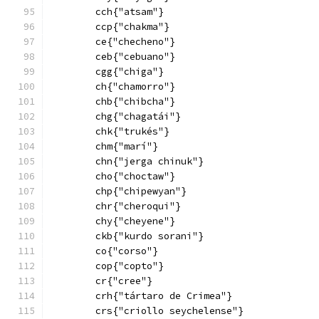
        cch{"atsam"}
        ccp{"chakma"}
        ce{"checheno"}
        ceb{"cebuano"}
        cgg{"chiga"}
        ch{"chamorro"}
        chb{"chibcha"}
        chg{"chagatái"}
        chk{"trukés"}
        chm{"marí"}
        chn{"jerga chinuk"}
        cho{"choctaw"}
        chp{"chipewyan"}
        chr{"cheroqui"}
        chy{"cheyene"}
        ckb{"kurdo sorani"}
        co{"corso"}
        cop{"copto"}
        cr{"cree"}
        crh{"tártaro de Crimea"}
        crs{"criollo seychelense"}