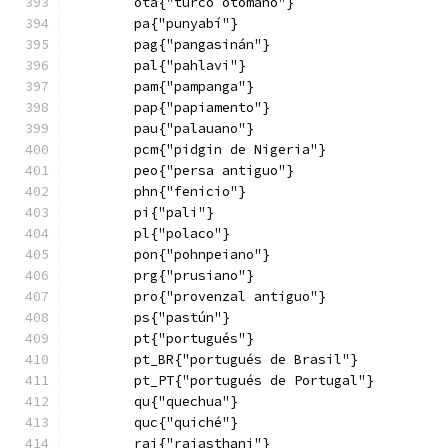
        ota{"turco otomano"}
        pa{"punyabí"}
        pag{"pangasinán"}
        pal{"pahlavi"}
        pam{"pampanga"}
        pap{"papiamento"}
        pau{"palauano"}
        pcm{"pidgin de Nigeria"}
        peo{"persa antiguo"}
        phn{"fenicio"}
        pi{"pali"}
        pl{"polaco"}
        pon{"pohnpeiano"}
        prg{"prusiano"}
        pro{"provenzal antiguo"}
        ps{"pastún"}
        pt{"portugués"}
        pt_BR{"portugués de Brasil"}
        pt_PT{"portugués de Portugal"}
        qu{"quechua"}
        quc{"quiché"}
        raj{"rajasthani"}