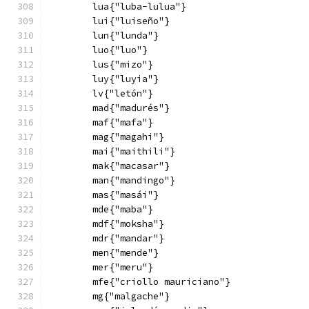
        lua{"luba-lulua"}
        lui{"luiseño"}
        lun{"lunda"}
        luo{"luo"}
        lus{"mizo"}
        luy{"luyia"}
        lv{"letón"}
        mad{"madurés"}
        maf{"mafa"}
        mag{"magahi"}
        mai{"maithili"}
        mak{"macasar"}
        man{"mandingo"}
        mas{"masái"}
        mde{"maba"}
        mdf{"moksha"}
        mdr{"mandar"}
        men{"mende"}
        mer{"meru"}
        mfe{"criollo mauriciano"}
        mg{"malgache"}