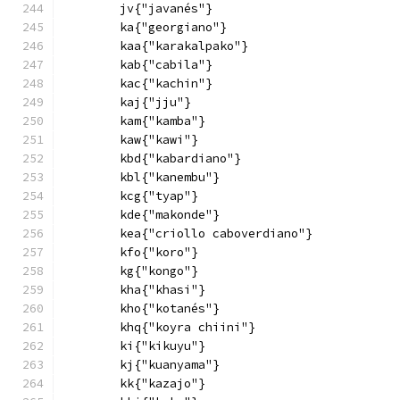
        jv{"javanés"}
        ka{"georgiano"}
        kaa{"karakalpako"}
        kab{"cabila"}
        kac{"kachin"}
        kaj{"jju"}
        kam{"kamba"}
        kaw{"kawi"}
        kbd{"kabardiano"}
        kbl{"kanembu"}
        kcg{"tyap"}
        kde{"makonde"}
        kea{"criollo caboverdiano"}
        kfo{"koro"}
        kg{"kongo"}
        kha{"khasi"}
        kho{"kotanés"}
        khq{"koyra chiini"}
        ki{"kikuyu"}
        kj{"kuanyama"}
        kk{"kazajo"}