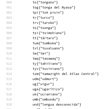
        to{"tongano"}
        tog{"tonga del Nyasa"}
        tpi{"tok pisin"}
        tr{"turco"}
        trv{"taroko"}
        ts{"tsonga"}
        tsi{"tsimshiano"}
        tt{"tártaro"}
        tum{"tumbuka"}
        tvl{"tuvaluano"}
        tw{"twi"}
        twq{"tasawaq"}
        ty{"tahitiano"}
        tyv{"tuviniano"}
        tzm{"tamazight del Atlas Central"}
        udm{"udmurt"}
        ug{"uigur"}
        uga{"ugarítico"}
        uk{"ucraniano"}
        umb{"umbundu"}
        und{"lengua desconocida"}