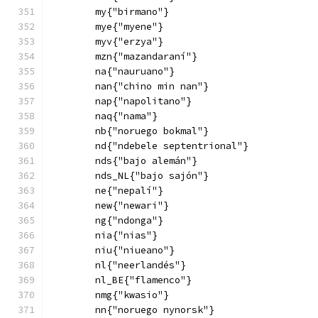
        my{"birmano"}
        mye{"myene"}
        myv{"erzya"}
        mzn{"mazandaraní"}
        na{"nauruano"}
        nan{"chino min nan"}
        nap{"napolitano"}
        naq{"nama"}
        nb{"noruego bokmal"}
        nd{"ndebele septentrional"}
        nds{"bajo alemán"}
        nds_NL{"bajo sajón"}
        ne{"nepalí"}
        new{"newari"}
        ng{"ndonga"}
        nia{"nias"}
        niu{"niueano"}
        nl{"neerlandés"}
        nl_BE{"flamenco"}
        nmg{"kwasio"}
        nn{"noruego nynorsk"}