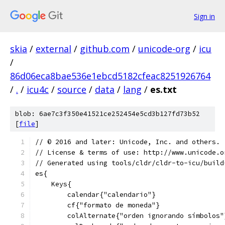
Sign in
skia
/
external
/
github.com
/
unicode-org
/
icu
/
86d06eca8bae536e1ebcd5182cfeac8251926764
/
.
/
icu4c
/
source
/
data
/
lang
/
es.txt
blob: 6ae7c3f350e41521ce252454e5cd3b127fd73b52
[
file
]
﻿// © 2016 and later: Unicode, Inc. and others.
// License & terms of use: http://www.unicode.o
// Generated using tools/cldr/cldr-to-icu/build
es{
    Keys{
        calendar{"calendario"}
        cf{"formato de moneda"}
        colAlternate{"orden ignorando símbolos"