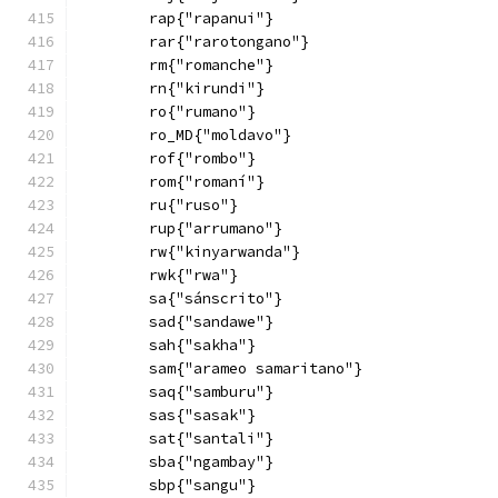
        rap{"rapanui"}
        rar{"rarotongano"}
        rm{"romanche"}
        rn{"kirundi"}
        ro{"rumano"}
        ro_MD{"moldavo"}
        rof{"rombo"}
        rom{"romaní"}
        ru{"ruso"}
        rup{"arrumano"}
        rw{"kinyarwanda"}
        rwk{"rwa"}
        sa{"sánscrito"}
        sad{"sandawe"}
        sah{"sakha"}
        sam{"arameo samaritano"}
        saq{"samburu"}
        sas{"sasak"}
        sat{"santali"}
        sba{"ngambay"}
        sbp{"sangu"}