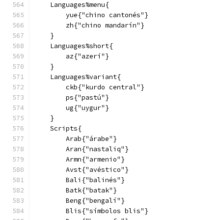
    Languages%menu{
        yue{"chino cantonés"}
        zh{"chino mandarín"}
    }
    Languages%short{
        az{"azerí"}
    }
    Languages%variant{
        ckb{"kurdo central"}
        ps{"pastú"}
        ug{"uygur"}
    }
    Scripts{
        Arab{"árabe"}
        Aran{"nastaliq"}
        Armn{"armenio"}
        Avst{"avéstico"}
        Bali{"balinés"}
        Batk{"batak"}
        Beng{"bengalí"}
        Blis{"símbolos blis"}