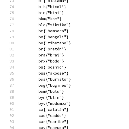
        bi{"bislama"}
        bik{"bicol"}
        bin{"bini"}
        bkm{"kom"}
        bla{"siksika"}
        bm{"bambara"}
        bn{"bengalí"}
        bo{"tibetano"}
        br{"bretón"}
        bra{"braj"}
        brx{"bodo"}
        bs{"bosnio"}
        bss{"akoose"}
        bua{"buriato"}
        bug{"buginés"}
        bum{"bulu"}
        byn{"blin"}
        byv{"medumba"}
        ca{"catalán"}
        cad{"caddo"}
        car{"caribe"}
        cay{"cayuga"}