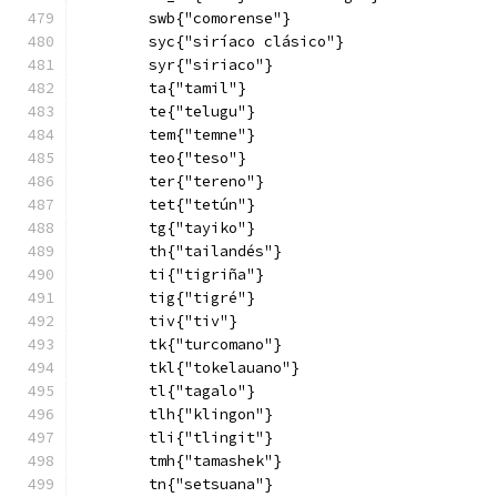
        swb{"comorense"}
        syc{"siríaco clásico"}
        syr{"siriaco"}
        ta{"tamil"}
        te{"telugu"}
        tem{"temne"}
        teo{"teso"}
        ter{"tereno"}
        tet{"tetún"}
        tg{"tayiko"}
        th{"tailandés"}
        ti{"tigriña"}
        tig{"tigré"}
        tiv{"tiv"}
        tk{"turcomano"}
        tkl{"tokelauano"}
        tl{"tagalo"}
        tlh{"klingon"}
        tli{"tlingit"}
        tmh{"tamashek"}
        tn{"setsuana"}