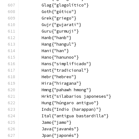
        Glag{"glagolítico"}
        Goth{"gótico"}
        Grek{"griego"}
        Gujr{"gujarati"}
        Guru{"gurmuji"}
        Hanb{"hanb"}
        Hang{"hangul"}
        Hani{"han"}
        Hano{"hanunoo"}
        Hans{"simplificado"}
        Hant{"tradicional"}
        Hebr{"hebreo"}
        Hira{"hiragana"}
        Hmng{"pahawh hmong"}
        Hrkt{"silabarios japoneses"}
        Hung{"húngaro antiguo"}
        Inds{"Indio (harappan)"}
        Ital{"antigua bastardilla"}
        Jamo{"jamo"}
        Java{"javanés"}
        Jpan{"japonés"}