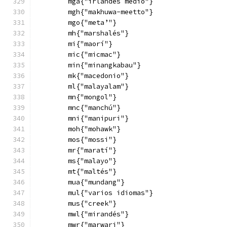
        mga{"irlandés medio"}
        mgh{"makhuwa-meetto"}
        mgo{"meta’"}
        mh{"marshalés"}
        mi{"maorí"}
        mic{"micmac"}
        min{"minangkabau"}
        mk{"macedonio"}
        ml{"malayalam"}
        mn{"mongol"}
        mnc{"manchú"}
        mni{"manipuri"}
        moh{"mohawk"}
        mos{"mossi"}
        mr{"maratí"}
        ms{"malayo"}
        mt{"maltés"}
        mua{"mundang"}
        mul{"varios idiomas"}
        mus{"creek"}
        mwl{"mirandés"}
        mwr{"marwari"}