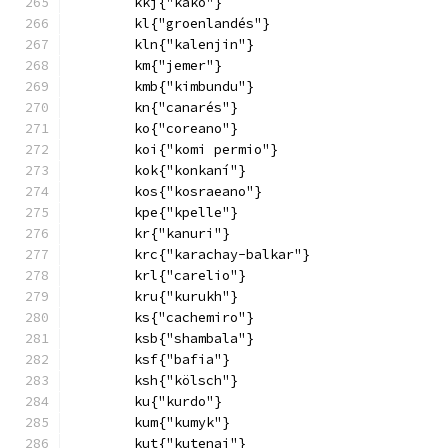
        kkj{"kako"}
        kl{"groenlandés"}
        kln{"kalenjin"}
        km{"jemer"}
        kmb{"kimbundu"}
        kn{"canarés"}
        ko{"coreano"}
        koi{"komi permio"}
        kok{"konkaní"}
        kos{"kosraeano"}
        kpe{"kpelle"}
        kr{"kanuri"}
        krc{"karachay-balkar"}
        krl{"carelio"}
        kru{"kurukh"}
        ks{"cachemiro"}
        ksb{"shambala"}
        ksf{"bafia"}
        ksh{"kölsch"}
        ku{"kurdo"}
        kum{"kumyk"}
        kut{"kutenai"}