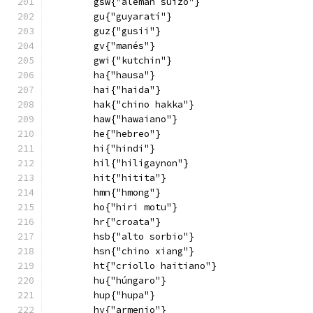
        gsw{"alemán suizo"}
        gu{"guyaratí"}
        guz{"gusii"}
        gv{"manés"}
        gwi{"kutchin"}
        ha{"hausa"}
        hai{"haida"}
        hak{"chino hakka"}
        haw{"hawaiano"}
        he{"hebreo"}
        hi{"hindi"}
        hil{"hiligaynon"}
        hit{"hitita"}
        hmn{"hmong"}
        ho{"hiri motu"}
        hr{"croata"}
        hsb{"alto sorbio"}
        hsn{"chino xiang"}
        ht{"criollo haitiano"}
        hu{"húngaro"}
        hup{"hupa"}
        hy{"armenio"}