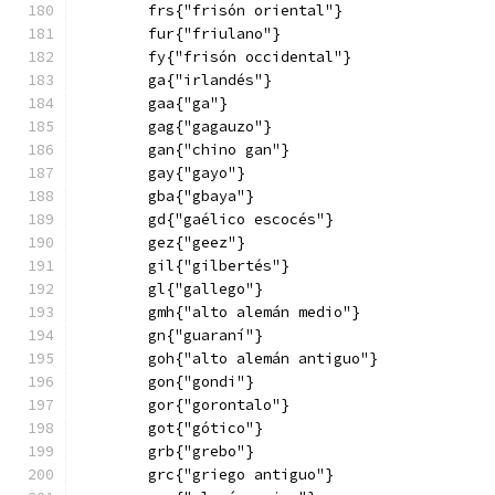
        frs{"frisón oriental"}
        fur{"friulano"}
        fy{"frisón occidental"}
        ga{"irlandés"}
        gaa{"ga"}
        gag{"gagauzo"}
        gan{"chino gan"}
        gay{"gayo"}
        gba{"gbaya"}
        gd{"gaélico escocés"}
        gez{"geez"}
        gil{"gilbertés"}
        gl{"gallego"}
        gmh{"alto alemán medio"}
        gn{"guaraní"}
        goh{"alto alemán antiguo"}
        gon{"gondi"}
        gor{"gorontalo"}
        got{"gótico"}
        grb{"grebo"}
        grc{"griego antiguo"}