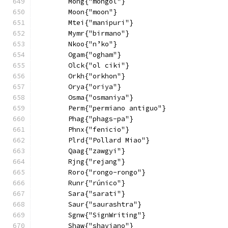
        Mong{"mongol"}
        Moon{"moon"}
        Mtei{"manipuri"}
        Mymr{"birmano"}
        Nkoo{"n’ko"}
        Ogam{"ogham"}
        Olck{"ol ciki"}
        Orkh{"orkhon"}
        Orya{"oriya"}
        Osma{"osmaniya"}
        Perm{"permiano antiguo"}
        Phag{"phags-pa"}
        Phnx{"fenicio"}
        Plrd{"Pollard Miao"}
        Qaag{"zawgyi"}
        Rjng{"rejang"}
        Roro{"rongo-rongo"}
        Runr{"rúnico"}
        Sara{"sarati"}
        Saur{"saurashtra"}
        Sgnw{"SignWriting"}
        Shaw{"shaviano"}