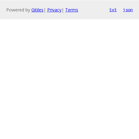
Powered by
Gitiles
|
Privacy
|
Terms
txt
json