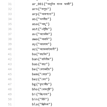
        ar_001{"আধুনিক মানক আৰবী"}
        arn{"মাপুচে"}
        arp{"আৰাপাহো"}
        as{"অসমীয়া"}
        asa{"আছু"}
        ast{"এষ্টুৰীয়"}
        av{"আভেৰিক"}
        awa{"আৱাধি"}
        ay{"আয়মাৰা"}
        az{"আজেৰবাইজানী"}
        ba{"বাছখিৰ"}
        ban{"বালিনীজ"}
        bas{"বাছা"}
        be{"বেলাৰুছীয়"}
        bem{"বেম্বা"}
        bez{"বেনা"}
        bg{"বুলগেৰীয়"}
        bho{"ভোজপুৰী"}
        bi{"বিছলামা"}
        bin{"বিনি"}
        bla{"ছিক্সিকা"}