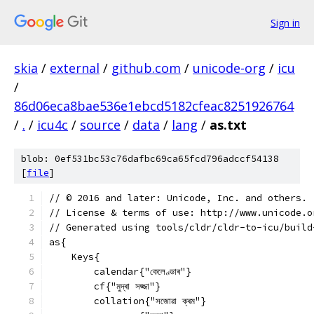
Sign in
skia
/
external
/
github.com
/
unicode-org
/
icu
/
86d06eca8bae536e1ebcd5182cfeac8251926764
/
.
/
icu4c
/
source
/
data
/
lang
/
as.txt
blob: 0ef531bc53c76dafbc69ca65fcd796adccf54138
[
file
]
﻿// © 2016 and later: Unicode, Inc. and others.
// License & terms of use: http://www.unicode.o
// Generated using tools/cldr/cldr-to-icu/build
as{
    Keys{
        calendar{"কেলেণ্ডাৰ"}
        cf{"মুদ্ৰা সজ্জা"}
        collation{"সজোৱা ক্ৰম"}