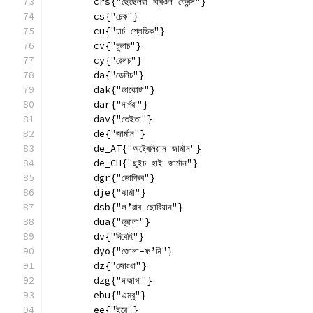
        crs{"ছেছেলৱা ক্ৰিওল ফ্ৰেন্স"}
        cs{"চেক"}
        cu{"চাৰ্চ শ্লেভিক"}
        cv{"চুভাচ"}
        cy{"ৱেলচ"}
        da{"ডেনিচ"}
        dak{"ডাকোটা"}
        dar{"দাৰ্গৱা"}
        dav{"তেইতা"}
        de{"জাৰ্মান"}
        de_AT{"অষ্ট্ৰেলিয়ান জাৰ্মান"}
        de_CH{"ছুইচ হাই জাৰ্মান"}
        dgr{"ডোগ্ৰিব"}
        dje{"ঝাৰ্মা"}
        dsb{"ল’ৱাৰ ছোৰ্বিয়ান"}
        dua{"ডুৱালা"}
        dv{"দিবেহি"}
        dyo{"জোলা-ফ’নি"}
        dz{"জোংখা"}
        dzg{"দাজাগা"}
        ebu{"এম্বু"}
        ee{"ইৱে"}