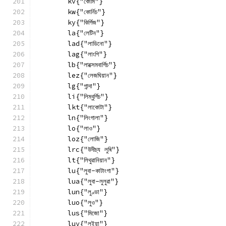
        kv{"কোমি"}
        kw{"কোৰ্নিচ"}
        ky{"কিৰ্গিজ"}
        la{"লেটিন"}
        lad{"লাডিনো"}
        lag{"লাংগি"}
        lb{"লাক্সেমবাৰ্গিচ"}
        lez{"লেজঘিয়ান"}
        lg{"গান্দা"}
        li{"লিম্বুৰ্গিচ"}
        lkt{"লাকোটা"}
        ln{"লিংগালা"}
        lo{"লাও"}
        loz{"লোজি"}
        lrc{"উদীচ্য লুৰি"}
        lt{"লিথুৱানিয়ান"}
        lu{"লুবা-কাটাংগা"}
        lua{"লুবা-লুলুৱা"}
        lun{"লুণ্ডা"}
        luo{"লুও"}
        lus{"মিজো"}
        luy{"লুইয়া"}