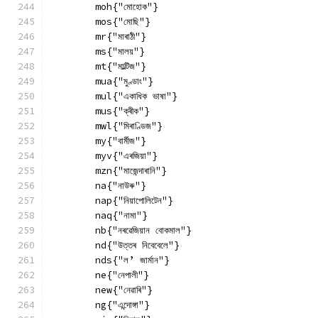
        moh{"মোহোক"}
        mos{"মোছি"}
        mr{"মাৰাঠী"}
        ms{"মালয়"}
        mt{"মাল্টিজ"}
        mua{"মুণ্ডাং"}
        mul{"একাধিক ভাষা"}
        mus{"ক্ৰীক"}
        mwl{"মিৰাণ্ডিজ"}
        my{"বাৰ্মীজ"}
        myv{"এৰজিয়া"}
        mzn{"মাজেন্দাৰানি"}
        na{"নাউৰু"}
        nap{"নিয়াপোলিটেন"}
        naq{"নামা"}
        nb{"নৰৱেজিয়ান বোকমাল"}
        nd{"উত্তৰ নিবেবেলে"}
        nds{"ল’ জাৰ্মান"}
        ne{"নেপালী"}
        new{"নেৱাৰি"}
        ng{"এন্দোঙ্গা"}