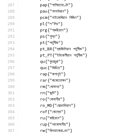
        pap{"পাপিয়ামেণ্টো"}
        pau{"পালাউৱান"}
        pcm{"নাইজেৰিয়ান পিজিন"}
        pl{"প’লিচ"}
        prg{"প্ৰুছিয়ান"}
        ps{"পুস্ত"}
        pt{"পৰ্তুগীজ"}
        pt_BR{"ব্ৰাজিলিয়ান পৰ্তুগীজ"}
        pt_PT{"ইউৰোপীয়ান পৰ্তুগীজ"}
        qu{"কুৱেচুৱা"}
        quc{"কিচিয়ে"}
        rap{"ৰাপানুই"}
        rar{"ৰাৰোতোঙ্গন"}
        rm{"ৰোমানচ"}
        rn{"ৰুন্দি"}
        ro{"ৰোমানীয়"}
        ro_MD{"মোল্ডাভিয়ান"}
        rof{"ৰোম্বো"}
        ru{"ৰাছিয়ান"}
        rup{"আৰোমানীয়"}
        rw{"কিনয়াৰোৱাণ্ডা"}