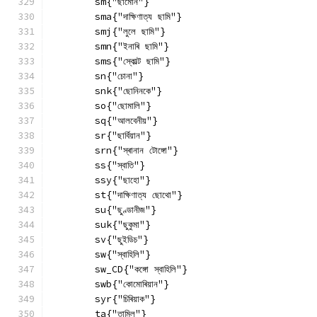
        sm{"ছামোন"}
        sma{"দাক্ষিণাত্য ছামি"}
        smj{"লুলে ছামি"}
        smn{"ইনাৰি ছামি"}
        sms{"স্কোল্ট ছামি"}
        sn{"চোনা"}
        snk{"ছোনিনকে"}
        so{"ছোমালি"}
        sq{"আলবেনীয়"}
        sr{"ছাৰ্বিয়ান"}
        srn{"স্ৰানান টোঙ্গো"}
        ss{"স্বাতি"}
        ssy{"ছাহো"}
        st{"দাক্ষিণাত্য ছোথো"}
        su{"ছুণ্ডানীজ"}
        suk{"ছুকুমা"}
        sv{"ছুইডিচ"}
        sw{"স্বাহিলি"}
        sw_CD{"কঙ্গো স্বাহিলি"}
        swb{"কোমোৰিয়ান"}
        syr{"চিৰিয়াক"}
        ta{"তামিল"}