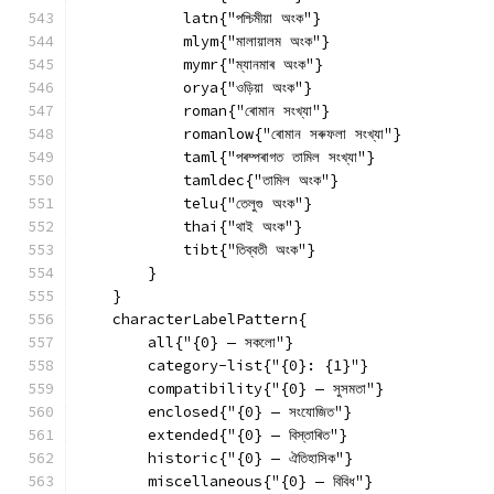
            latn{"পশ্চিমীয়া অংক"}
            mlym{"মালায়ালম অংক"}
            mymr{"ম্যানমাৰ অংক"}
            orya{"ওড়িয়া অংক"}
            roman{"ৰোমান সংখ্যা"}
            romanlow{"ৰোমান সৰুফলা সংখ্যা"}
            taml{"পৰম্পৰাগত তামিল সংখ্যা"}
            tamldec{"তামিল অংক"}
            telu{"তেলুগু অংক"}
            thai{"থাই অংক"}
            tibt{"তিব্বতী অংক"}
        }
    }
    characterLabelPattern{
        all{"{0} — সকলো"}
        category-list{"{0}: {1}"}
        compatibility{"{0} — সুসমতা"}
        enclosed{"{0} — সংযোজিত"}
        extended{"{0} — বিস্তাৰিত"}
        historic{"{0} — ঐতিহাসিক"}
        miscellaneous{"{0} — বিবিধ"}