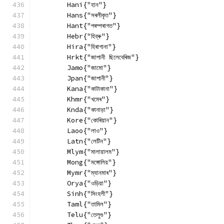
        Hani{"হান"}
        Hans{"সৰলীকৃত"}
        Hant{"পৰম্পৰাগত"}
        Hebr{"হিব্ৰু"}
        Hira{"হিৰাগানা"}
        Hrkt{"জাপানী ছিলেবেৰিজ"}
        Jamo{"জামো"}
        Jpan{"জাপানী"}
        Kana{"কাটাকানা"}
        Khmr{"খমেৰ"}
        Knda{"কানাড়া"}
        Kore{"কোৰিয়ান"}
        Laoo{"লাও"}
        Latn{"লেটিন"}
        Mlym{"মালায়ালম"}
        Mong{"মঙ্গোলিয়"}
        Mymr{"ম্যানমাৰ"}
        Orya{"ওড়িয়া"}
        Sinh{"সিংহলী"}
        Taml{"তামিল"}
        Telu{"তেলুগু"}