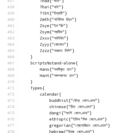
        Thaa{"থানা"}
        Thai{"থাই"}
        Tibt{"তিব্বতী"}
        Zmth{"গাণিতিক চিহ্ন"}
        Zsye{"ইম’জি"}
        Zsym{"প্ৰতীক"}
        Zxxx{"অলিখিত"}
        Zyyy{"কোমোন"}
        Zzzz{"অজ্ঞাত লিপি"}
    }
    Scripts%stand-alone{
        Hans{"সৰলীকৃত হান"}
        Hant{"পৰম্পৰাগত হান"}
    }
    Types{
        calendar{
            buddhist{"বৌদ্ধ কেলেণ্ডাৰ"}
            chinese{"চীনা কেলেণ্ডাৰ"}
            dangi{"দাংগি কেলেণ্ডাৰ"}
            ethiopic{"ইথিঅ’পিক কেলেণ্ডাৰ"}
            gregorian{"গ্ৰেগোৰিয়ান কেলেণ্ডাৰ"}
            hebrew{"হিব্ৰু কেলেণ্ডাৰ"}