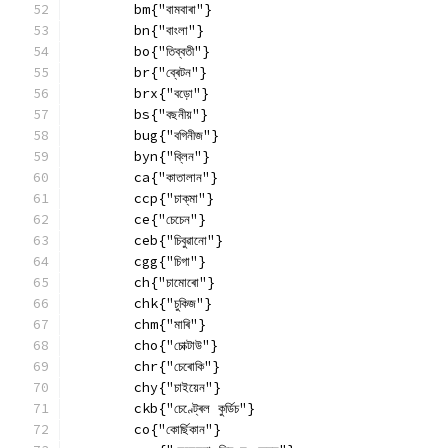
        bm{"বামবাৰা"}
        bn{"বাংলা"}
        bo{"তিব্বতী"}
        br{"ব্ৰেটন"}
        brx{"বড়ো"}
        bs{"বছনীয়"}
        bug{"বগিনীজ"}
        byn{"ব্লিন"}
        ca{"কাতালান"}
        ccp{"চাক্‌মা"}
        ce{"চেচেন"}
        ceb{"চিবুৱানো"}
        cgg{"চিগা"}
        ch{"চামোৰো"}
        chk{"চুকিজ"}
        chm{"মাৰি"}
        cho{"চোক্টাউ"}
        chr{"চেৰোকি"}
        chy{"চাইয়েন"}
        ckb{"চেণ্ট্ৰেল কুৰ্ডিচ"}
        co{"কোৰ্ছিকান"}