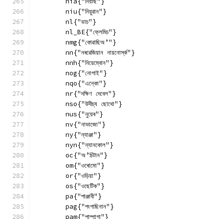
        nia{"নিয়াছ"}
        niu{"নিয়ুৱান"}
        nl{"ডাচ"}
        nl_BE{"ফ্লেমিচ"}
        nmg{"কোৱাছিঅ’"}
        nn{"নৰৱেজিয়ান নায়নোৰ্স্ক"}
        nnh{"নিয়েম্বোন"}
        nog{"নোগাই"}
        nqo{"এন্কো"}
        nr{"দক্ষিণ দেবেল"}
        nso{"উদীচ্য ছোথো"}
        nus{"নুয়েৰ"}
        nv{"নাভাজো"}
        ny{"ন্যাঞ্জা"}
        nyn{"ন্যানকোল"}
        oc{"অ’চিটান"}
        om{"ওৰোমো"}
        or{"ওড়িয়া"}
        os{"ওছেটিক"}
        pa{"পাঞ্জাবী"}
        pag{"পংগাছিনান"}
        pam{"পাম্পান্গা"}