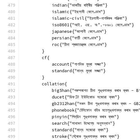
            indian{"ভাৰতীয় ৰাষ্ট্ৰীয় পঞ্জিকা"}
            islamic{"ইছলামী কেলেণ্ডাৰ"}
            islamic-civil{"ইচলামী-নাগৰিকৰ পঞ্জিকা"}
            iso8601{"আই. এছ. অ’.-৮৬০১ কেলেণ্ডাৰ"}
            japanese{"জাপানী কেলেণ্ডাৰ"}
            persian{"ফাৰ্চী কেলেণ্ডাৰ"}
            roc{"চীনা প্ৰজাতন্ত্ৰৰ কেলেণ্ডাৰ"}
        }
        cf{
            account{"গাণনিক মুদ্ৰা সজ্জা"}
            standard{"মান্য মুদ্ৰা সজ্জা"}
        }
        collation{
            big5han{"পৰম্পৰাগত চীনা শৃঙ্খলাবদ্ধ কৰাৰ ক্ৰম - 
            ducet{"ডিফ’ল্ট ইউনিকোড সজোৱা ক্ৰম"}
            gb2312han{"সৰল চীনা শৃঙ্খলাবদ্ধ কৰাৰ ক্ৰম - G
            phonebook{"টেলিফোন বহিৰ মতেশৃঙ্খলাবদ্ধ কৰাৰ ক্ৰম
            pinyin{"পিন্‌য়িন শৃঙ্খলাবদ্ধ কৰাৰ ক্ৰম"}
            search{"সাধাৰণ উদ্দেশ্যে অনুসন্ধান"}
            standard{"মান্য সজোৱা ক্ৰম"}
            stroke{"স্ট্ৰোক শৃঙ্খলাবদ্ধ কৰাৰ ক্ৰম"}