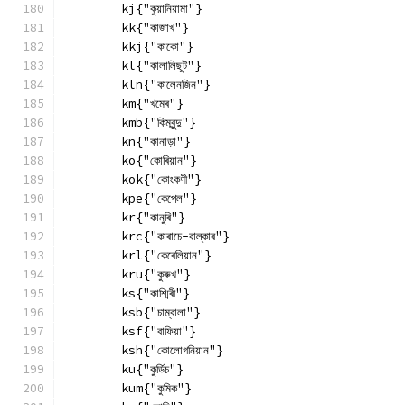
        kj{"কুয়ানিয়ামা"}
        kk{"কাজাখ"}
        kkj{"কাকো"}
        kl{"কালালিছুট"}
        kln{"কালেনজিন"}
        km{"খমেৰ"}
        kmb{"কিম্বুন্দু"}
        kn{"কানাড়া"}
        ko{"কোৰিয়ান"}
        kok{"কোংকণী"}
        kpe{"কেপেল"}
        kr{"কানুৰি"}
        krc{"কাৰাচে-বাল্কাৰ"}
        krl{"কেৰেলিয়ান"}
        kru{"কুৰুখ"}
        ks{"কাশ্মিৰী"}
        ksb{"চাম্বালা"}
        ksf{"বাফিয়া"}
        ksh{"কোলোগনিয়ান"}
        ku{"কুৰ্ডিচ"}
        kum{"কুমিক"}