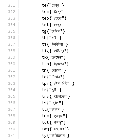
        te{"তেলুগু"}
        tem{"টিম্নে"}
        teo{"তেছো"}
        tet{"তেতুম"}
        tg{"তাজিক"}
        th{"থাই"}
        ti{"টিগৰিনিয়া"}
        tig{"তাইগ্ৰে"}
        tk{"তুৰ্কমেন"}
        tlh{"ক্লিংগন"}
        tn{"ছোৱানা"}
        to{"টোঙ্গান"}
        tpi{"টোক পিছিন"}
        tr{"তুৰ্কী"}
        trv{"তাৰোকো"}
        ts{"ছোঙ্গা"}
        tt{"তাতাৰ"}
        tum{"তুম্বুকা"}
        tvl{"টুভালু"}
        twq{"টাছাৱাক"}
        ty{"তাহিতিয়ান"}