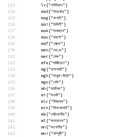
        lv{"লাটভিয়ান"}
        mad{"মাদুৰেছে"}
        mag{"মাগাহি"}
        mai{"মৈথিলী"}
        mak{"মাকাছাৰ"}
        mas{"মাছাই"}
        mdf{"মোক্সা"}
        men{"মেণ্ডে"}
        mer{"মেৰু"}
        mfe{"মৰিছিয়ান"}
        mg{"মালাগাছী"}
        mgh{"মাখুৱা-মিট্টো"}
        mgo{"মেটা"}
        mh{"মাৰ্চলিজ"}
        mi{"মাওৰি"}
        mic{"মিকমেক"}
        min{"মিনাংকাবাউ"}
        mk{"মেচিডোনীয়"}
        ml{"মালায়ালম"}
        mn{"মংগোলীয়"}
        mni{"মণিপুৰী"}