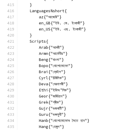
    }
    Languages%short{
        az{"আজেৰি"}
        en_GB{"ইউ. কে. ইংৰাজী"}
        en_US{"ইউ. এছ. ইংৰাজী"}
    }
    Scripts{
        Arab{"আৰবী"}
        Armn{"আৰ্মেনীয়"}
        Beng{"বাংলা"}
        Bopo{"বোপোমোফো"}
        Brai{"ব্ৰেইল"}
        Cyrl{"চিৰিলিক"}
        Deva{"দেৱনাগৰী"}
        Ethi{"ইথিঅ’পিক"}
        Geor{"জৰ্জিয়ান"}
        Grek{"গ্ৰীক"}
        Gujr{"গুজৰাটী"}
        Guru{"গুৰুমুখী"}
        Hanb{"বোপোমোফোৰ সৈতে হান"}
        Hang{"হেঙ্গুল"}