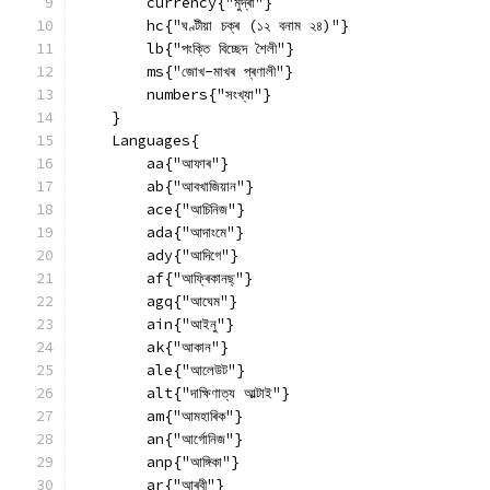
        currency{"মুদ্ৰা"}
        hc{"ঘণ্টীয়া চক্ৰ (১২ বনাম ২৪)"}
        lb{"পংক্তি বিচ্ছেদ শৈলী"}
        ms{"জোখ-মাখৰ প্ৰণালী"}
        numbers{"সংখ্যা"}
    }
    Languages{
        aa{"আফাৰ"}
        ab{"আবখাজিয়ান"}
        ace{"আচিনিজ"}
        ada{"আদাংমে"}
        ady{"আদিগে"}
        af{"আফ্ৰিকানছ্"}
        agq{"আঘেম"}
        ain{"আইনু"}
        ak{"আকান"}
        ale{"আলেউট"}
        alt{"দাক্ষিণাত্য আল্টাই"}
        am{"আমহাৰিক"}
        an{"আৰ্গোনিজ"}
        anp{"আঙ্গিকা"}
        ar{"আৰবী"}