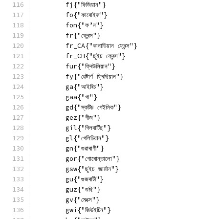
        fj{"ফিজিয়ান"}
        fo{"ফাৰোইজ"}
        fon{"ফ’ন"}
        fr{"ফ্ৰেন্স"}
        fr_CA{"কানাডিয়ান ফ্ৰেন্স"}
        fr_CH{"ছুইচ ফ্ৰেন্স"}
        fur{"ফ্ৰিউলিয়ান"}
        fy{"ৱেষ্টাৰ্ণ ফ্ৰিছিয়ান"}
        ga{"আইৰিচ"}
        gaa{"গা"}
        gd{"স্কটিচ গেইলিক"}
        gez{"গীজ"}
        gil{"গিলবাৰ্টিছ"}
        gl{"গেলিচিয়ান"}
        gn{"গুৱাৰাণী"}
        gor{"গোৰোন্তালো"}
        gsw{"ছুইচ জাৰ্মান"}
        gu{"গুজৰাটী"}
        guz{"গুছি"}
        gv{"মেংক্স"}
        gwi{"জিউইচিন"}