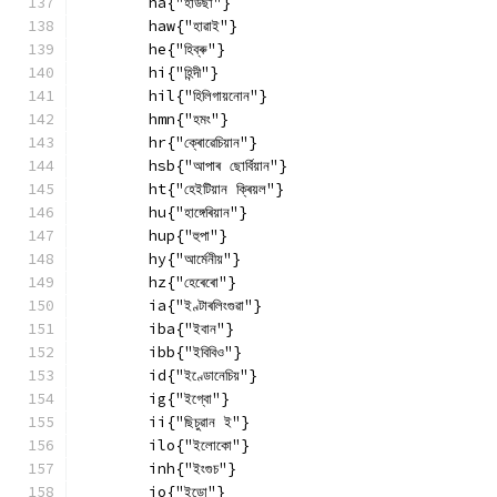
        ha{"হাউছা"}
        haw{"হাৱাই"}
        he{"হিব্ৰু"}
        hi{"হিন্দী"}
        hil{"হিলিগায়নোন"}
        hmn{"হমং"}
        hr{"ক্ৰোৱেচিয়ান"}
        hsb{"আপাৰ ছোৰ্বিয়ান"}
        ht{"হেইটিয়ান ক্ৰিয়ল"}
        hu{"হাঙ্গেৰিয়ান"}
        hup{"হুপা"}
        hy{"আৰ্মেনীয়"}
        hz{"হেৰেৰো"}
        ia{"ইণ্টাৰলিংগুৱা"}
        iba{"ইবান"}
        ibb{"ইবিবিও"}
        id{"ইণ্ডোনেচিয়"}
        ig{"ইগ্বো"}
        ii{"ছিচুৱান ই"}
        ilo{"ইলোকো"}
        inh{"ইংগুচ"}
        io{"ইডো"}