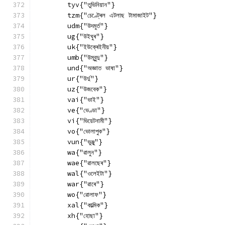
        tyv{"তুভিনিয়ান"}
        tzm{"চেণ্ট্ৰেল এটলাছ টামাজাইট"}
        udm{"উদমুৰ্ত"}
        ug{"উইঘুৰ"}
        uk{"ইউক্ৰেইনীয়"}
        umb{"উম্বুন্দু"}
        und{"অজ্ঞাত ভাষা"}
        ur{"উৰ্দু"}
        uz{"উজবেক"}
        vai{"ভাই"}
        ve{"ভেণ্ডা"}
        vi{"ভিয়েটনামী"}
        vo{"ভোলাপুক"}
        vun{"ভুঞ্জু"}
        wa{"ৱালুন"}
        wae{"ৱালছেৰ"}
        wal{"ওলেইটা"}
        war{"ৱাৰে"}
        wo{"ৱোলাফ"}
        xal{"কাল্মিক"}
        xh{"হোছা"}