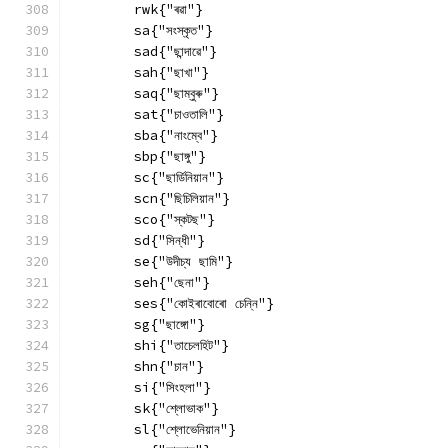
        rwk{"ৰৱা"}
        sa{"সংস্কৃত"}
        sad{"ছান্দাৱে"}
        sah{"ছাখা"}
        saq{"ছাম্বুৰু"}
        sat{"চাওতালি"}
        sba{"নাংম্বে"}
        sbp{"ছাঙ্গু"}
        sc{"ছাৰ্ডিনিয়ান"}
        scn{"ছিচিলিয়ান"}
        sco{"স্কটছ"}
        sd{"সিন্ধী"}
        se{"উদীচ্য ছামি"}
        seh{"ছেনা"}
        ses{"কোইৰাবোৰো চেন্নি"}
        sg{"ছাঙ্গো"}
        shi{"তাচেলহিট"}
        shn{"চান"}
        si{"সিংহলা"}
        sk{"শ্লোভাক"}
        sl{"শ্লোভেনিয়ান"}