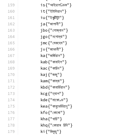
        is{"আইচলেণ্ডিক"}
        it{"ইটালিয়ান"}
        iu{"ইনুক্টিটুট"}
        ja{"জাপানী"}
        jbo{"লোজ্বান"}
        jgo{"নগোম্বা"}
        jmc{"মেকহেম"}
        jv{"জাভানী"}
        ka{"জৰ্জিয়ান"}
        kab{"কাবাইল"}
        kac{"কাচিন"}
        kaj{"জজু"}
        kam{"কাম্বা"}
        kbd{"কাবাৰ্ডিয়ান"}
        kcg{"ত্যাপ"}
        kde{"মাকোণ্ড"}
        kea{"কাবুভেৰ্ডিয়ানু"}
        kfo{"কোৰো"}
        kha{"খাচি"}
        khq{"কোয়াৰ চিনি"}
        ki{"কিকুয়ু"}