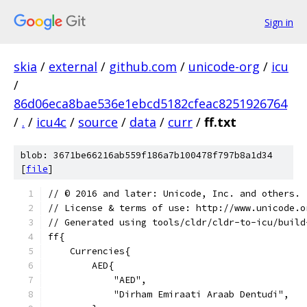
Sign in
skia
/
external
/
github.com
/
unicode-org
/
icu
/
86d06eca8bae536e1ebcd5182cfeac8251926764
/
.
/
icu4c
/
source
/
data
/
curr
/
ff.txt
blob: 3671be66216ab559f186a7b100478f797b8a1d34
[
file
]
﻿// © 2016 and later: Unicode, Inc. and others.
// License & terms of use: http://www.unicode.o
// Generated using tools/cldr/cldr-to-icu/build
ff{
    Currencies{
        AED{
            "AED",
            "Dirham Emiraati Araab Dentuɗi",