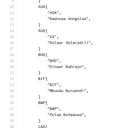
        }
        AOA{
            "AOA",
            "Kwansaa Anngolaa",
        }
        AUD{
            "A$",
            "Dolaar Ostaraalii",
        }
        BHD{
            "BHD",
            "Dinaar Bahrayn",
        }
        BIF{
            "BIF",
            "Mbuuɗu Burunndi",
        }
        BWP{
            "BWP",
            "Pulaa Botwanaa",
        }
        CAD{