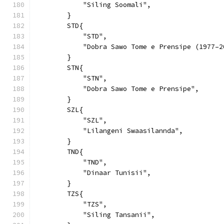
            "Siling Soomali",
        }
        STD{
            "STD",
            "Dobra Sawo Tome e Prensipe (1977–2
        }
        STN{
            "STN",
            "Dobra Sawo Tome e Prensipe",
        }
        SZL{
            "SZL",
            "Lilangeni Swaasilannda",
        }
        TND{
            "TND",
            "Dinaar Tunisii",
        }
        TZS{
            "TZS",
            "Siling Tansanii",