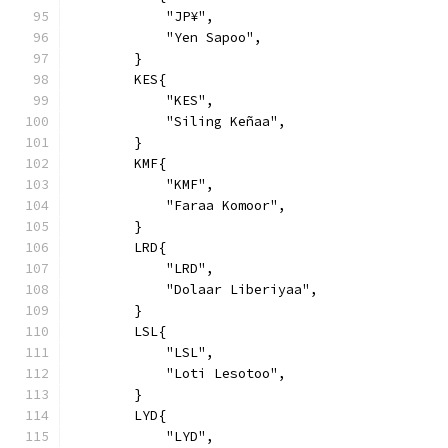
            "JP¥",
            "Yen Sapoo",
        }
        KES{
            "KES",
            "Siling Keñaa",
        }
        KMF{
            "KMF",
            "Faraa Komoor",
        }
        LRD{
            "LRD",
            "Dolaar Liberiyaa",
        }
        LSL{
            "LSL",
            "Loti Lesotoo",
        }
        LYD{
            "LYD",