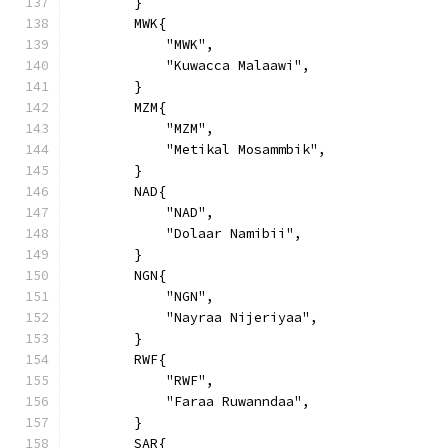
        }
        MWK{
            "MWK",
            "Kuwacca Malaawi",
        }
        MZM{
            "MZM",
            "Metikal Mosammbik",
        }
        NAD{
            "NAD",
            "Dolaar Namibii",
        }
        NGN{
            "NGN",
            "Nayraa Nijeriyaa",
        }
        RWF{
            "RWF",
            "Faraa Ruwanndaa",
        }
        SAR{