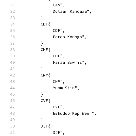
            "CA$",
            "Dolaar Kandaaa",
        }
        CDF{
            "CDF",
            "Faraa Konngo",
        }
        CHF{
            "CHF",
            "Faraa Suwiis",
        }
        CNY{
            "CN¥",
            "Yuam Siin",
        }
        CVE{
            "CVE",
            "Eskudoo Kap Weer",
        }
        DJF{
            "DJF",