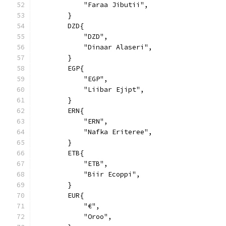
            "Faraa Jibutii",
        }
        DZD{
            "DZD",
            "Dinaar Alaseri",
        }
        EGP{
            "EGP",
            "Liibar Ejipt",
        }
        ERN{
            "ERN",
            "Nafka Eriteree",
        }
        ETB{
            "ETB",
            "Biir Ecoppi",
        }
        EUR{
            "€",
            "Oroo",