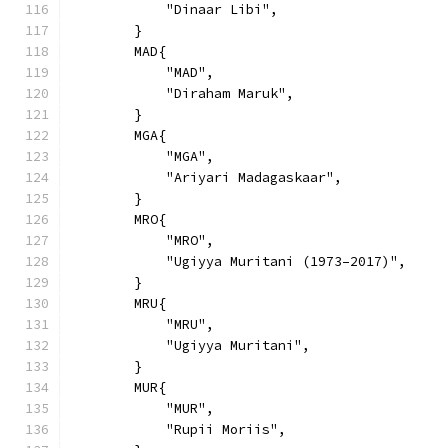
            "Dinaar Libi",
        }
        MAD{
            "MAD",
            "Diraham Maruk",
        }
        MGA{
            "MGA",
            "Ariyari Madagaskaar",
        }
        MRO{
            "MRO",
            "Ugiyya Muritani (1973–2017)",
        }
        MRU{
            "MRU",
            "Ugiyya Muritani",
        }
        MUR{
            "MUR",
            "Rupii Moriis",