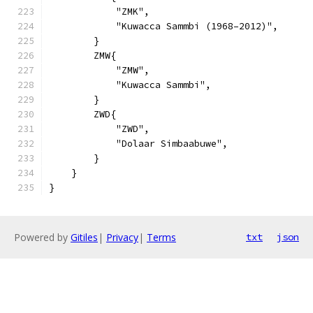
            "ZMK",
            "Kuwacca Sammbi (1968–2012)",
        }
        ZMW{
            "ZMW",
            "Kuwacca Sammbi",
        }
        ZWD{
            "ZWD",
            "Dolaar Simbaabuwe",
        }
    }
}
Powered by
Gitiles
|
Privacy
|
Terms
txt
json