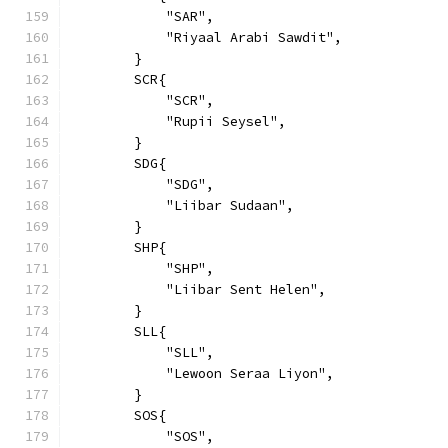
            "SAR",
            "Riyaal Arabi Sawdit",
        }
        SCR{
            "SCR",
            "Rupii Seysel",
        }
        SDG{
            "SDG",
            "Liibar Sudaan",
        }
        SHP{
            "SHP",
            "Liibar Sent Helen",
        }
        SLL{
            "SLL",
            "Lewoon Seraa Liyon",
        }
        SOS{
            "SOS",