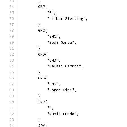
        }
        GBP{
            "£",
            "Liibar Sterling",
        }
        GHC{
            "GHC",
            "Sedi Ganaa",
        }
        GMD{
            "GMD",
            "Dalasi Gammbi",
        }
        GNS{
            "GNS",
            "Faraa Gine",
        }
        INR{
            "₹",
            "Rupii Enndo",
        }
        JPY{