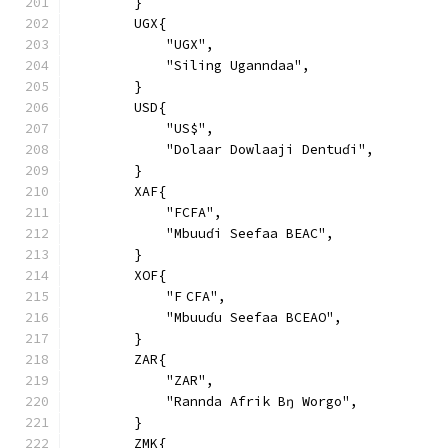
        }
        UGX{
            "UGX",
            "Siling Uganndaa",
        }
        USD{
            "US$",
            "Dolaar Dowlaaji Dentuɗi",
        }
        XAF{
            "FCFA",
            "Mbuuɗi Seefaa BEAC",
        }
        XOF{
            "F CFA",
            "Mbuuɗu Seefaa BCEAO",
        }
        ZAR{
            "ZAR",
            "Rannda Afrik Bŋ Worgo",
        }
        ZMK{