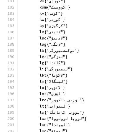
        ku{"کوردی"}
        kum{"کوومیک"}
        kv{"کۆمی"}
        kw{"کۆڕنی"}
        ky{"كرگیزی"}
        la{"لاتینی"}
        lad{"لادینۆ"}
        lag{"لانگی"}
        lb{"لوکسەمبورگی"}
        lez{"لەزگی"}
        lg{"گاندا"}
        li{"لیمبورگی"}
        lkt{"لاکۆتا"}
        ln{"لينگالا"}
        lo{"لائۆیی"}
        loz{"لۆزی"}
        lrc{"لوڕیی باکوور"}
        lt{"لیتوانی"}
        lu{"لووبا کاتانگا"}
        lua{"لووبا لوولووا"}
        lun{"لووندا"}
        luo{"لووئۆ"}