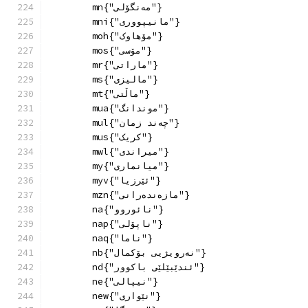
        mn{"مەنگۆلی"}
        mni{"مانیپووری"}
        moh{"مۆهاوک"}
        mos{"مۆسی"}
        mr{"ماراتی"}
        ms{"مالیزی"}
        mt{"ماڵتی"}
        mua{"موندانگ"}
        mul{"چەند زمان"}
        mus{"کریک"}
        mwl{"میراندی"}
        my{"میانماری"}
        myv{"ئێرزیا"}
        mzn{"مازەندەرانی"}
        na{"نائوروو"}
        nap{"ناپۆلی"}
        naq{"ناما"}
        nb{"نەرویژیی بۆکمال"}
        nd{"ئندێبێلێی باکوور"}
        ne{"نیپالی"}
        new{"نێواری"}