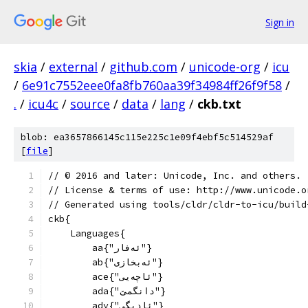
Sign in
skia
/
external
/
github.com
/
unicode-org
/
icu
/
6e91c7552eee0fa8fb760aa39f34984ff26f9f58
/
.
/
icu4c
/
source
/
data
/
lang
/
ckb.txt
blob: ea3657866145c115e225c1e09f4ebf5c514529af
[
file
]
﻿// © 2016 and later: Unicode, Inc. and others.
// License & terms of use: http://www.unicode.o
// Generated using tools/cldr/cldr-to-icu/build
ckb{
    Languages{
        aa{"ئەفار"}
        ab{"ئەبخازی"}
        ace{"ئاچەیی"}
        ada{"دانگمێ"}
        ady{"ئادیگی"}