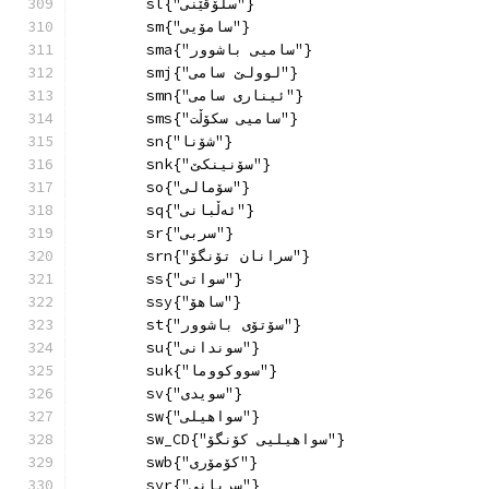
        sl{"سلۆڤێنی"}
        sm{"سامۆیی"}
        sma{"سامیی باشوور"}
        smj{"لوولێ سامی"}
        smn{"ئیناری سامی"}
        sms{"سامیی سکۆڵت"}
        sn{"شۆنا"}
        snk{"سۆنینکێ"}
        so{"سۆمالی"}
        sq{"ئەڵبانی"}
        sr{"سربی"}
        srn{"سرانان تۆنگۆ"}
        ss{"سواتی"}
        ssy{"ساهۆ"}
        st{"سۆتۆی باشوور"}
        su{"سوندانی"}
        suk{"سووکووما"}
        sv{"سویدی"}
        sw{"سواهیلی"}
        sw_CD{"سواهیلیی کۆنگۆ"}
        swb{"کۆمۆری"}
        syr{"سریانی"}