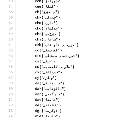
        ceb{"سێبوانۆ"}
        cgg{"کیگا"}
        ch{"چامۆرۆ"}
        chk{"چووکی"}
        chm{"ماری"}
        cho{"چۆکتاو"}
        chr{"چێرۆکی"}
        chy{"شایان"}
        ckb{"کوردیی ناوەندی"}
        co{"کۆرسیکی"}
        crs{"فەرەنسیی سیشێلی"}
        cs{"چێکی"}
        cu{"سلاویی کلیسەیی"}
        cv{"چووڤاشی"}
        cy{"وێلزی"}
        da{"دانماركی"}
        dak{"داکۆتایی"}
        dar{"دارگینی"}
        dav{"تایتا"}
        de{"ئەڵمانی"}
        dgr{"دۆگریب"}
        dje{"زارما"}