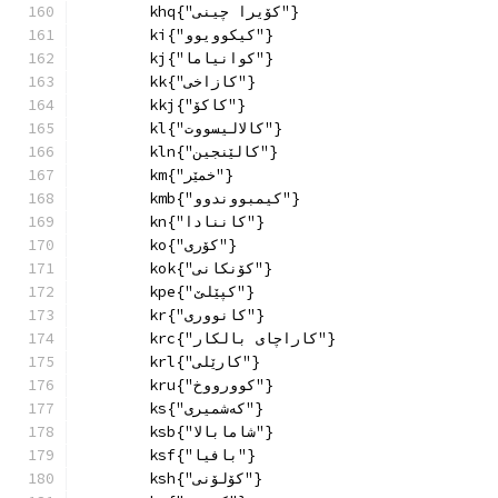
        khq{"کۆیرا چینی"}
        ki{"کیکوویوو"}
        kj{"کوانیاما"}
        kk{"کازاخی"}
        kkj{"کاکۆ"}
        kl{"کالالیسووت"}
        kln{"کالێنجین"}
        km{"خمێر"}
        kmb{"کیمبووندوو"}
        kn{"کاننادا"}
        ko{"كۆری"}
        kok{"کۆنکانی"}
        kpe{"کپێلێ"}
        kr{"کانووری"}
        krc{"کاراچای بالکار"}
        krl{"کارێلی"}
        kru{"کوورووخ"}
        ks{"کەشمیری"}
        ksb{"شامابالا"}
        ksf{"بافیا"}
        ksh{"کۆلۆنی"}