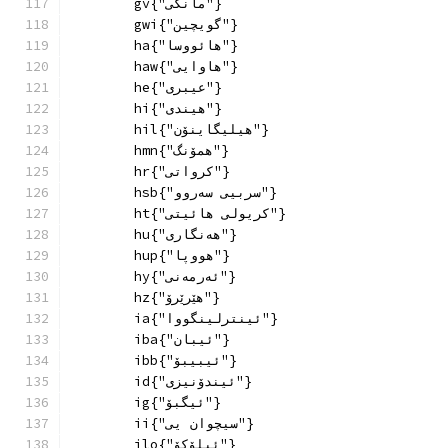
        gv{"مانکی"}
        gwi{"گویچین"}
        ha{"هائووسا"}
        haw{"هاوایی"}
        he{"عیبری"}
        hi{"هیندی"}
        hil{"هیلیگاینۆن"}
        hmn{"همۆنگ"}
        hr{"كرواتی"}
        hsb{"سربیی سەروو"}
        ht{"کریولی هائیتی"}
        hu{"هەنگاری"}
        hup{"هووپا"}
        hy{"ئەرمەنی"}
        hz{"هێرێرۆ"}
        ia{"ئینترلینگووا"}
        iba{"ئیبان"}
        ibb{"ئیبیبۆ"}
        id{"ئیندۆنیزی"}
        ig{"ئیگبۆ"}
        ii{"سیچوان یی"}
        ilo{"ئیلۆکۆ"}