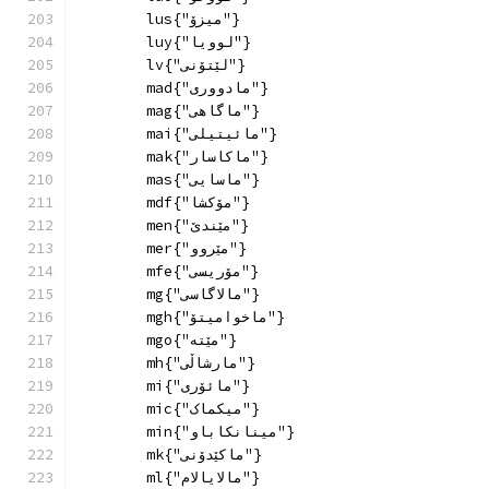
        lus{"میزۆ"}
        luy{"لوویا"}
        lv{"لێتۆنی"}
        mad{"مادووری"}
        mag{"ماگاهی"}
        mai{"مائیتیلی"}
        mak{"ماکاسار"}
        mas{"ماسایی"}
        mdf{"مۆکشا"}
        men{"مێندێ"}
        mer{"مێروو"}
        mfe{"مۆریسی"}
        mg{"مالاگاسی"}
        mgh{"ماخوامیتۆ"}
        mgo{"مێتە"}
        mh{"مارشاڵی"}
        mi{"مائۆری"}
        mic{"میکماک"}
        min{"مینانکاباو"}
        mk{"ماكێدۆنی"}
        ml{"مالایالام"}