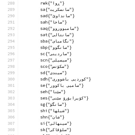
        rwk{"ڕوا"}
        sa{"سانسکريت"}
        sad{"سانداوێ"}
        sah{"ساخا"}
        saq{"سامبووروو"}
        sat{"سانتالی"}
        sba{"نگامبای"}
        sbp{"سانگوو"}
        sc{"ساردینی"}
        scn{"سیسیلی"}
        sco{"سکۆتس"}
        sd{"سيندی"}
        sdh{"کوردیی باشووری"}
        se{"سامیی باکوور"}
        seh{"سێنا"}
        ses{"کۆیرابۆرۆ سێنی"}
        sg{"سانگۆ"}
        shi{"شیلها"}
        shn{"شان"}
        si{"سینهالی"}
        sk{"سلۆڤاكی"}