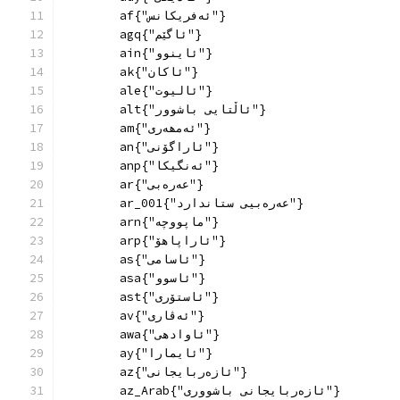
        af{"ئەفریکانس"}
        agq{"ئاگێم"}
        ain{"ئاینوو"}
        ak{"ئاکان"}
        ale{"ئالیوت"}
        alt{"ئاڵتایی باشوور"}
        am{"ئەمھەری"}
        an{"ئاراگۆنی"}
        anp{"ئەنگیکا"}
        ar{"عەرەبی"}
        ar_001{"عەرەبیی ستاندارد"}
        arn{"ماپووچە"}
        arp{"ئاراپاهۆ"}
        as{"ئاسامی"}
        asa{"ئاسوو"}
        ast{"ئاستۆری"}
        av{"ئەڤاری"}
        awa{"ئاوادهی"}
        ay{"ئایمارا"}
        az{"ئازەربایجانی"}
        az_Arab{"ئازەربایجانی باشووری"}