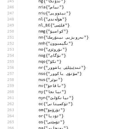
        ng{"ندۆنگا"}
        nia{"نیاس"}
        niu{"نیئوویی"}
        nl{"هۆڵەندی"}
        nl_BE{"فلێمی"}
        nmg{"کواسیۆ"}
        nn{"نەرویژیی نینۆرسک"}
        nnh{"نگیمبوون"}
        no{"نۆروێژی"}
        nog{"نۆگای"}
        nqo{"نکۆ"}
        nr{"ئندێبێلێی باشوور"}
        nso{"سۆتۆی باکوور"}
        nus{"نوێر"}
        nv{"ناڤاجۆ"}
        ny{"نیانجا"}
        nyn{"نیانکۆلێ"}
        oc{"ئۆکسیتانی"}
        om{"ئۆرۆمۆ"}
        or{"ئۆدیا"}
        os{"ئۆسێتی"}
        pa{"پەنجابی"}