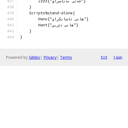
        Zzzz{"خەتی نەناسراو"}
    }
    Scripts%stand-alone{
        Hans{"هانی ئاسانکراو"}
        Hant{"هانی دێرین"}
    }
}
Powered by
Gitiles
|
Privacy
|
Terms
txt
json