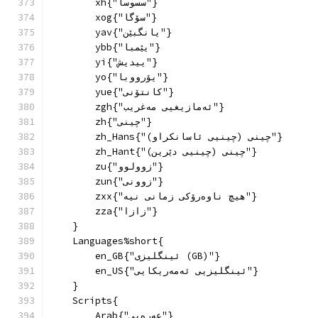
        xh{"سسوسا"}
        xog{"سۆگا"}
        yav{"یانگبێن"}
        ybb{"یێمبا"}
        yi{"ییدیش"}
        yo{"یۆرووبا"}
        yue{"کانتۆنی"}
        zgh{"ئەمازیغیی مەغریب"}
        zh{"چینی"}
        zh_Hans{"چینی (چینیی ئاسانکراو)"}
        zh_Hant{"چینی (چینیی دێرین)"}
        zu{"زوولوو"}
        zun{"زوونی"}
        zxx{"هیچ ناوەرۆکی زمانی نیە"}
        zza{"زازا"}
    }
    Languages%short{
        en_GB{"ئینگلیزی (GB)"}
        en_US{"ئینگلیزیی ئەمەریکایی"}
    }
    Scripts{
        Arab{"عەرەبی"}