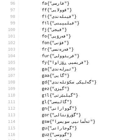
        fa{"فارسی"}
        ff{"فوولایی"}
        fi{"فینلەندی"}
        fil{"فیلیپینی"}
        fj{"فیجی"}
        fo{"فەرۆیی"}
        fon{"فۆنی"}
        fr{"فەرەنسی"}
        fur{"فریئوولی"}
        fy{"فریسیی ڕۆژاوا"}
        ga{"ئیرلەندی"}
        gaa{"گایی"}
        gd{"گه‌لیكی سكۆتله‌ندی"}
        gez{"گیزی"}
        gil{"گیلبێرتی"}
        gl{"گالیسی"}
        gn{"گووارانی"}
        gor{"گۆرۆنتالی"}
        gsw{"ئەڵمانیی سویسڕا"}
        gu{"گوجاراتی"}
        guz{"گووسی"}