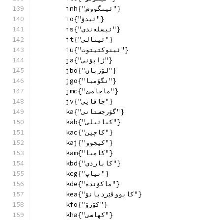
        inh{"ئینگووش"}
        io{"ئیدۆ"}
        is{"ئیسلەندی"}
        it{"ئیتالی"}
        iu{"ئینوکتیتوت"}
        ja{"ژاپۆنی"}
        jbo{"لۆژبان"}
        jgo{"نگۆمبا"}
        jmc{"ماچامێ"}
        jv{"جاڤایی"}
        ka{"گۆرجستانی"}
        kab{"کبائیلی"}
        kac{"کاچین"}
        kaj{"کیجوو"}
        kam{"کامبا"}
        kbd{"کاباردی"}
        kcg{"تیاپ"}
        kde{"ماکۆندە"}
        kea{"کابووڤێردیانۆ"}
        kfo{"کۆرۆ"}
        kha{"کهاسی"}