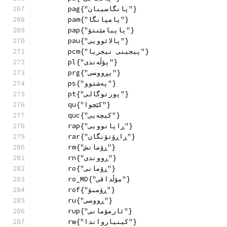
        pag{"پانگاسینان"}
        pam{"پامپانگا"}
        pap{"پاپیامێنتۆ"}
        pau{"پالائوویی"}
        pcm{"پیجینی نیجریا"}
        pl{"پۆڵەندی"}
        prg{"پڕووسی"}
        ps{"پەشتوو"}
        pt{"پورتوگالی"}
        qu{"کێچوا"}
        quc{"کیچەیی"}
        rap{"ڕاپانوویی"}
        rar{"ڕاڕۆتۆنگان"}
        rm{"ڕۆمانش"}
        rn{"ڕووندی"}
        ro{"ڕۆمانی"}
        ro_MD{"مۆڵداڤی"}
        rof{"ڕۆمبۆ"}
        ru{"ڕووسی"}
        rup{"ئارمۆمانی"}
        rw{"کینیارواندا"}