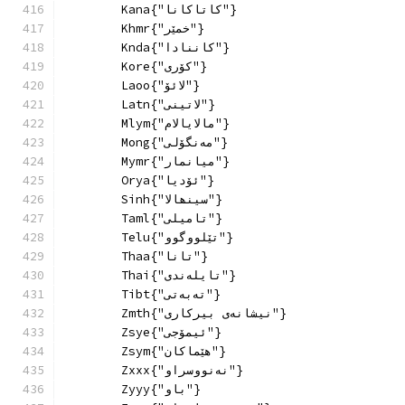
        Kana{"کاتاکانا"}
        Khmr{"خمێر"}
        Knda{"کاننادا"}
        Kore{"کۆری"}
        Laoo{"لائۆ"}
        Latn{"لاتینی"}
        Mlym{"مالایالام"}
        Mong{"مەنگۆلی"}
        Mymr{"میانمار"}
        Orya{"ئۆدیا"}
        Sinh{"سینھالا"}
        Taml{"تامیلی"}
        Telu{"تێلووگوو"}
        Thaa{"تانا"}
        Thai{"تایلەندی"}
        Tibt{"تەبەتی"}
        Zmth{"نیشانەی بیرکاری"}
        Zsye{"ئیمۆجی"}
        Zsym{"هێماکان"}
        Zxxx{"نەنووسراو"}
        Zyyy{"باو"}