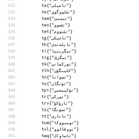
        ta{"تامیلی"}
        te{"تێلووگوو"}
        tem{"تیمنێ"}
        teo{"تێسوو"}
        tet{"تێتووم"}
        tg{"تاجیکی"}
        th{"تایلەندی"}
        ti{"تیگرینیا"}
        tig{"تیگرێ"}
        tk{"تورکمانی"}
        tlh{"كلینگۆن"}
        tn{"تسوانا"}
        to{"تۆنگان"}
        tpi{"تۆکپیسین"}
        tr{"تورکی"}
        trv{"تارۆکۆ"}
        ts{"تسۆنگا"}
        tt{"تاتاری"}
        tum{"تومبووکا"}
        tvl{"تووڤالوو"}
        twq{"تاساواک"}