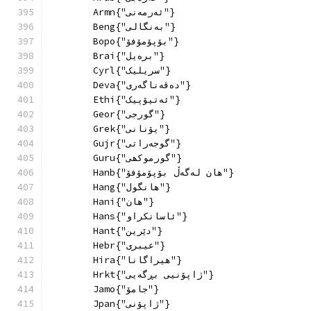
        Armn{"ئەرمەنی"}
        Beng{"بەنگالی"}
        Bopo{"بۆپۆمۆفۆ"}
        Brai{"برەیل"}
        Cyrl{"سریلیک"}
        Deva{"دەڤەناگەری"}
        Ethi{"ئەتیۆپیک"}
        Geor{"گورجی"}
        Grek{"یۆنانی"}
        Gujr{"گوجەراتی"}
        Guru{"گورموکھی"}
        Hanb{"هان لەگەڵ بۆپۆمۆفۆ"}
        Hang{"ھانگول"}
        Hani{"ھان"}
        Hans{"ئاسانکراو"}
        Hant{"دێرین"}
        Hebr{"عیبری"}
        Hira{"ھیراگانا"}
        Hrkt{"ژاپۆنیی بڕگەیی"}
        Jamo{"جامۆ"}
        Jpan{"ژاپۆنی"}