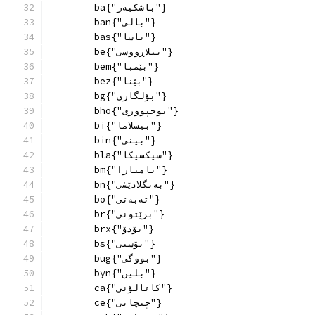
        ba{"باشکیەر"}
        ban{"بالی"}
        bas{"باسا"}
        be{"بیلاڕووسی"}
        bem{"بێمبا"}
        bez{"بێنا"}
        bg{"بۆلگاری"}
        bho{"بوجپووری"}
        bi{"بیسلاما"}
        bin{"بینی"}
        bla{"سیکسیکا"}
        bm{"بامبارا"}
        bn{"بەنگلادێشی"}
        bo{"تەبەتی"}
        br{"برێتونی"}
        brx{"بۆدۆ"}
        bs{"بۆسنی"}
        bug{"بووگی"}
        byn{"بلین"}
        ca{"كاتالۆنی"}
        ce{"چیچانی"}