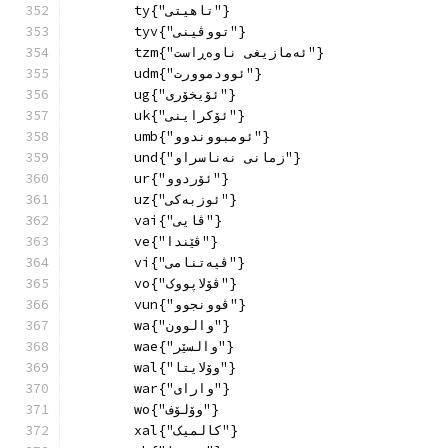
        ty{"تاهیتی"}
        tyv{"تووڤینی"}
        tzm{"ئەمازیغی ناوەڕاست"}
        udm{"ئوودموورت"}
        ug{"ئۆیخۆری"}
        uk{"ئۆكراینی"}
        umb{"ئومبووندوو"}
        und{"زمانی نەناسراو"}
        ur{"ئۆردوو"}
        uz{"ئوزبەکی"}
        vai{"ڤایی"}
        ve{"ڤێندا"}
        vi{"ڤیەتنامی"}
        vo{"ڤۆلاپووک"}
        vun{"ڤوونجوو"}
        wa{"والوون"}
        wae{"والسێر"}
        wal{"وۆلایتا"}
        war{"وارای"}
        wo{"وۆلۆف"}
        xal{"کالمیک"}