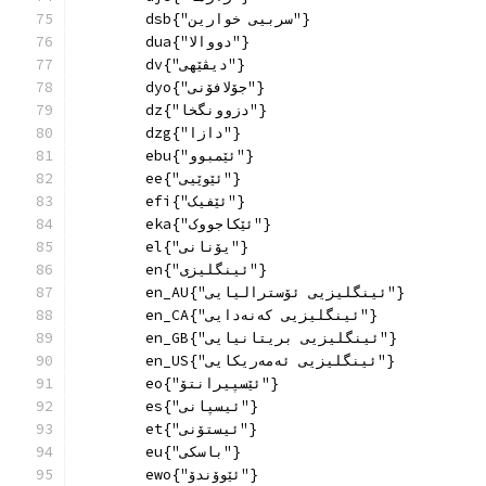
        dsb{"سربیی خوارین"}
        dua{"دووالا"}
        dv{"دیڤێهی"}
        dyo{"جۆلافۆنی"}
        dz{"دزوونگخا"}
        dzg{"دازا"}
        ebu{"ئێمبوو"}
        ee{"ئێوێیی"}
        efi{"ئێفیک"}
        eka{"ئێکاجووک"}
        el{"یۆنانی"}
        en{"ئینگلیزی"}
        en_AU{"ئینگلیزیی ئۆسترالیایی"}
        en_CA{"ئینگلیزیی کەنەدایی"}
        en_GB{"ئینگلیزیی بریتانیایی"}
        en_US{"ئینگلیزیی ئەمەریکایی"}
        eo{"ئێسپیرانتۆ"}
        es{"ئیسپانی"}
        et{"ئیستۆنی"}
        eu{"باسکی"}
        ewo{"ئێوۆندۆ"}