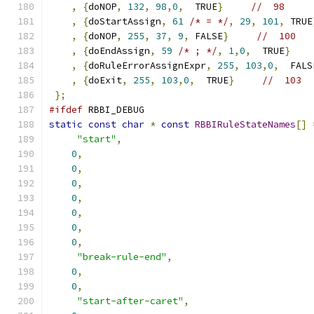
,
{
doNOP
,
132
,
98
,
0
,
  TRUE
}
//  98     
,
{
doStartAssign
,
61
/* = */
,
29
,
101
,
 TRUE
,
{
doNOP
,
255
,
37
,
9
,
 FALSE
}
//  100 
,
{
doEndAssign
,
59
/* ; */
,
1
,
0
,
  TRUE
}
,
{
doRuleErrorAssignExpr
,
255
,
103
,
0
,
  FALS
,
{
doExit
,
255
,
103
,
0
,
  TRUE
}
//  103  
};
#ifdef
 RBBI_DEBUG
static
const
char
*
const
RBBIRuleStateNames
[]
"start"
,
0
,
0
,
0
,
0
,
0
,
0
,
0
,
"break-rule-end"
,
0
,
0
,
"start-after-caret"
,