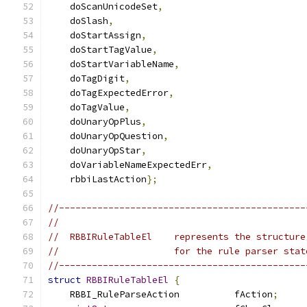
    doScanUnicodeSet
,
    doSlash
,
    doStartAssign
,
    doStartTagValue
,
    doStartVariableName
,
    doTagDigit
,
    doTagExpectedError
,
    doTagValue
,
    doUnaryOpPlus
,
    doUnaryOpQuestion
,
    doUnaryOpStar
,
    doVariableNameExpectedErr
,
    rbbiLastAction
};
//---------------------------------------------
//
//  RBBIRuleTableEl    represents the structure
//                     for the rule parser stat
//---------------------------------------------
struct
RBBIRuleTableEl
{
    RBBI_RuleParseAction          fAction
;