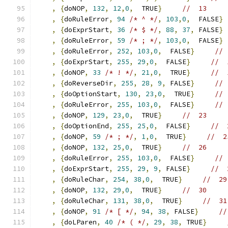
,
{
doNOP
,
132
,
12
,
0
,
  TRUE
}
//  13 
,
{
doRuleError
,
94
/* ^ */
,
103
,
0
,
  FALSE
}
,
{
doExprStart
,
36
/* $ */
,
88
,
37
,
 FALSE
}
,
{
doRuleError
,
59
/* ; */
,
103
,
0
,
  FALSE
}
,
{
doRuleError
,
252
,
103
,
0
,
  FALSE
}
// 
,
{
doExprStart
,
255
,
29
,
0
,
  FALSE
}
//  
,
{
doNOP
,
33
/* ! */
,
21
,
0
,
  TRUE
}
//  
,
{
doReverseDir
,
255
,
28
,
9
,
 FALSE
}
// 
,
{
doOptionStart
,
130
,
23
,
0
,
  TRUE
}
// 
,
{
doRuleError
,
255
,
103
,
0
,
  FALSE
}
// 
,
{
doNOP
,
129
,
23
,
0
,
  TRUE
}
//  23     
,
{
doOptionEnd
,
255
,
25
,
0
,
  FALSE
}
//  
,
{
doNOP
,
59
/* ; */
,
1
,
0
,
  TRUE
}
//  2
,
{
doNOP
,
132
,
25
,
0
,
  TRUE
}
//  26 
,
{
doRuleError
,
255
,
103
,
0
,
  FALSE
}
// 
,
{
doExprStart
,
255
,
29
,
9
,
 FALSE
}
//  
,
{
doRuleChar
,
254
,
38
,
0
,
  TRUE
}
//  29
,
{
doNOP
,
132
,
29
,
0
,
  TRUE
}
//  30 
,
{
doRuleChar
,
131
,
38
,
0
,
  TRUE
}
//  31
,
{
doNOP
,
91
/* [ */
,
94
,
38
,
 FALSE
}
//
,
{
doLParen
,
40
/* ( */
,
29
,
38
,
 TRUE
}