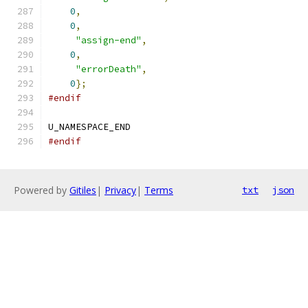
0
,
0
,
"assign-end"
,
0
,
"errorDeath"
,
0
};
#endif
U_NAMESPACE_END
#endif
Powered by
Gitiles
|
Privacy
|
Terms
txt
json