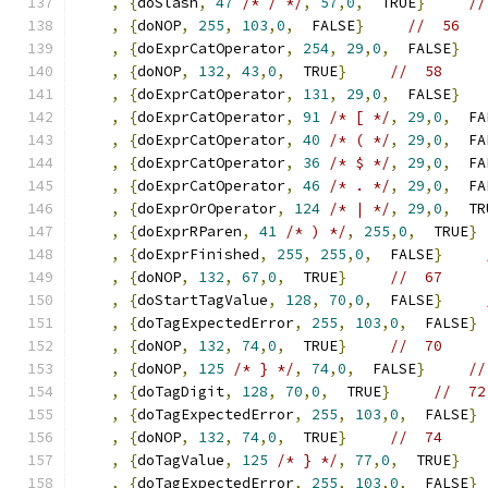
,
{
doSlash
,
47
/* / */
,
57
,
0
,
  TRUE
}
//
,
{
doNOP
,
255
,
103
,
0
,
  FALSE
}
//  56 
,
{
doExprCatOperator
,
254
,
29
,
0
,
  FALSE
}
,
{
doNOP
,
132
,
43
,
0
,
  TRUE
}
//  58 
,
{
doExprCatOperator
,
131
,
29
,
0
,
  FALSE
}
,
{
doExprCatOperator
,
91
/* [ */
,
29
,
0
,
  FA
,
{
doExprCatOperator
,
40
/* ( */
,
29
,
0
,
  FA
,
{
doExprCatOperator
,
36
/* $ */
,
29
,
0
,
  FA
,
{
doExprCatOperator
,
46
/* . */
,
29
,
0
,
  FA
,
{
doExprOrOperator
,
124
/* | */
,
29
,
0
,
  TR
,
{
doExprRParen
,
41
/* ) */
,
255
,
0
,
  TRUE
}
,
{
doExprFinished
,
255
,
255
,
0
,
  FALSE
}
,
{
doNOP
,
132
,
67
,
0
,
  TRUE
}
//  67     
,
{
doStartTagValue
,
128
,
70
,
0
,
  FALSE
}
,
{
doTagExpectedError
,
255
,
103
,
0
,
  FALSE
}
,
{
doNOP
,
132
,
74
,
0
,
  TRUE
}
//  70     
,
{
doNOP
,
125
/* } */
,
74
,
0
,
  FALSE
}
//
,
{
doTagDigit
,
128
,
70
,
0
,
  TRUE
}
//  72
,
{
doTagExpectedError
,
255
,
103
,
0
,
  FALSE
}
,
{
doNOP
,
132
,
74
,
0
,
  TRUE
}
//  74     
,
{
doTagValue
,
125
/* } */
,
77
,
0
,
  TRUE
}
,
{
doTagExpectedError
,
255
,
103
,
0
,
  FALSE
}