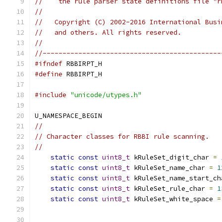
//    the rule parser state definitions file "r
//
//   Copyright (C) 2002-2016 International Busi
//   and others. All rights reserved.  
//
//---------------------------------------------
#ifndef
 RBBIRPT_H
#define
 RBBIRPT_H
#include
"unicode/utypes.h"
U_NAMESPACE_BEGIN
//
// Character classes for RBBI rule scanning.
//
static
const
uint8_t
 kRuleSet_digit_char 
=
static
const
uint8_t
 kRuleSet_name_char 
=
1
static
const
uint8_t
 kRuleSet_name_start_ch
static
const
uint8_t
 kRuleSet_rule_char 
=
1
static
const
uint8_t
 kRuleSet_white_space 
=