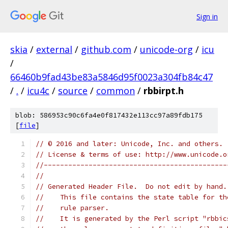
Sign in
skia
/
external
/
github.com
/
unicode-org
/
icu
/
66460b9fad43be83a5846d95f0023a304fb84c47
/
.
/
icu4c
/
source
/
common
/
rbbirpt.h
blob: 586953c90c6fa4e0f817432e113cc97a89fdb175
[
file
]
// © 2016 and later: Unicode, Inc. and others.
// License & terms of use: http://www.unicode.o
//---------------------------------------------
//
// Generated Header File.  Do not edit by hand.
//    This file contains the state table for th
//    rule parser.
//    It is generated by the Perl script "rbbic