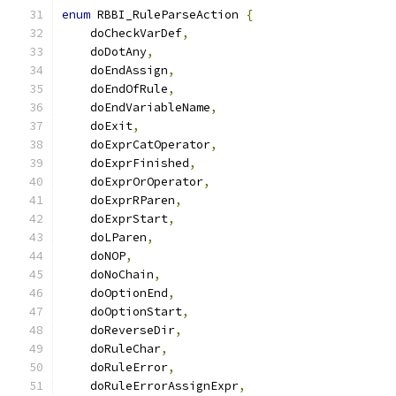
enum
 RBBI_RuleParseAction 
{
    doCheckVarDef
,
    doDotAny
,
    doEndAssign
,
    doEndOfRule
,
    doEndVariableName
,
    doExit
,
    doExprCatOperator
,
    doExprFinished
,
    doExprOrOperator
,
    doExprRParen
,
    doExprStart
,
    doLParen
,
    doNOP
,
    doNoChain
,
    doOptionEnd
,
    doOptionStart
,
    doReverseDir
,
    doRuleChar
,
    doRuleError
,
    doRuleErrorAssignExpr
,