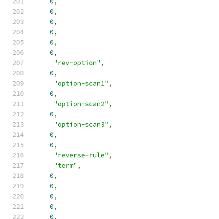
0
,
0
,
0
,
0
,
0
,
0
,
"rev-option"
,
0
,
"option-scan1"
,
0
,
"option-scan2"
,
0
,
"option-scan3"
,
0
,
0
,
"reverse-rule"
,
"term"
,
0
,
0
,
0
,
0
,
0
,