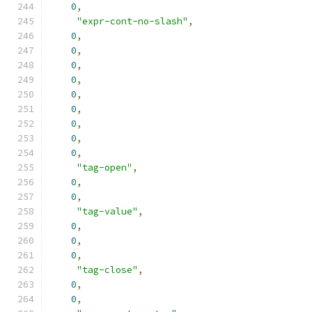
0
,
"expr-cont-no-slash"
,
0
,
0
,
0
,
0
,
0
,
0
,
0
,
0
,
0
,
"tag-open"
,
0
,
0
,
"tag-value"
,
0
,
0
,
0
,
"tag-close"
,
0
,
0
,