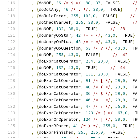
,
{
doNOP
,
36
/* $ */
,
88
,
37
,
 FALSE
}
//
,
{
doDotAny
,
46
/* . */
,
38
,
0
,
  TRUE
}
/
,
{
doRuleError
,
255
,
103
,
0
,
  FALSE
}
// 
,
{
doCheckVarDef
,
255
,
38
,
0
,
  FALSE
}
//
,
{
doNOP
,
132
,
38
,
0
,
  TRUE
}
//  38     
,
{
doUnaryOpStar
,
42
/* * */
,
43
,
0
,
  TRUE
}
,
{
doUnaryOpPlus
,
43
/* + */
,
43
,
0
,
  TRUE
}
,
{
doUnaryOpQuestion
,
63
/* ? */
,
43
,
0
,
  TR
,
{
doNOP
,
255
,
43
,
0
,
  FALSE
}
//  42 
,
{
doExprCatOperator
,
254
,
29
,
0
,
  FALSE
}
,
{
doNOP
,
132
,
43
,
0
,
  TRUE
}
//  44 
,
{
doExprCatOperator
,
131
,
29
,
0
,
  FALSE
}
,
{
doExprCatOperator
,
91
/* [ */
,
29
,
0
,
  FA
,
{
doExprCatOperator
,
40
/* ( */
,
29
,
0
,
  FA
,
{
doExprCatOperator
,
36
/* $ */
,
29
,
0
,
  FA
,
{
doExprCatOperator
,
46
/* . */
,
29
,
0
,
  FA
,
{
doExprCatOperator
,
47
/* / */
,
55
,
0
,
  FA
,
{
doExprCatOperator
,
123
/* { */
,
67
,
0
,
  T
,
{
doExprOrOperator
,
124
/* | */
,
29
,
0
,
  TR
,
{
doExprRParen
,
41
/* ) */
,
255
,
0
,
  TRUE
}
,
{
doExprFinished
,
255
,
255
,
0
,
  FALSE
}