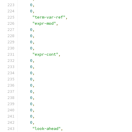
0
,
0
,
"term-var-ref"
,
"expr-mod"
,
0
,
0
,
0
,
0
,
"expr-cont"
,
0
,
0
,
0
,
0
,
0
,
0
,
0
,
0
,
0
,
0
,
0
,
"look-ahead"
,