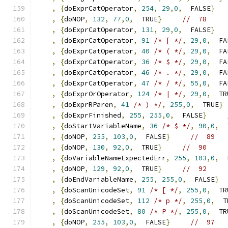
,
{
doExprCatOperator
,
254
,
29
,
0
,
  FALSE
}
,
{
doNOP
,
132
,
77
,
0
,
  TRUE
}
//  78 
,
{
doExprCatOperator
,
131
,
29
,
0
,
  FALSE
}
,
{
doExprCatOperator
,
91
/* [ */
,
29
,
0
,
  FA
,
{
doExprCatOperator
,
40
/* ( */
,
29
,
0
,
  FA
,
{
doExprCatOperator
,
36
/* $ */
,
29
,
0
,
  FA
,
{
doExprCatOperator
,
46
/* . */
,
29
,
0
,
  FA
,
{
doExprCatOperator
,
47
/* / */
,
55
,
0
,
  FA
,
{
doExprOrOperator
,
124
/* | */
,
29
,
0
,
  TR
,
{
doExprRParen
,
41
/* ) */
,
255
,
0
,
  TRUE
}
,
{
doExprFinished
,
255
,
255
,
0
,
  FALSE
}
,
{
doStartVariableName
,
36
/* $ */
,
90
,
0
,
  
,
{
doNOP
,
255
,
103
,
0
,
  FALSE
}
//  89 
,
{
doNOP
,
130
,
92
,
0
,
  TRUE
}
//  90     
,
{
doVariableNameExpectedErr
,
255
,
103
,
0
,
  
,
{
doNOP
,
129
,
92
,
0
,
  TRUE
}
//  92     
,
{
doEndVariableName
,
255
,
255
,
0
,
  FALSE
}
,
{
doScanUnicodeSet
,
91
/* [ */
,
255
,
0
,
  TR
,
{
doScanUnicodeSet
,
112
/* p */
,
255
,
0
,
  T
,
{
doScanUnicodeSet
,
80
/* P */
,
255
,
0
,
  TR
,
{
doNOP
,
255
,
103
,
0
,
  FALSE
}
//  97 