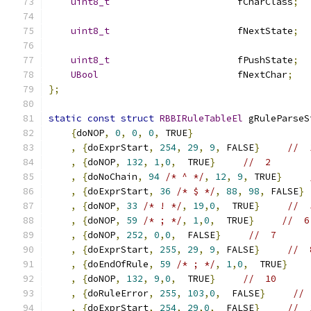
uint8_t
                       fCharClass
;
uint8_t
                       fNextState
;
uint8_t
                       fPushState
;
UBool
                         fNextChar
;
};
static
const
struct
RBBIRuleTableEl
 gRuleParseS
{
doNOP
,
0
,
0
,
0
,
 TRUE
}
,
{
doExprStart
,
254
,
29
,
9
,
 FALSE
}
//  
,
{
doNOP
,
132
,
1
,
0
,
  TRUE
}
//  2 
,
{
doNoChain
,
94
/* ^ */
,
12
,
9
,
 TRUE
}
,
{
doExprStart
,
36
/* $ */
,
88
,
98
,
 FALSE
}
,
{
doNOP
,
33
/* ! */
,
19
,
0
,
  TRUE
}
//  
,
{
doNOP
,
59
/* ; */
,
1
,
0
,
  TRUE
}
//  6
,
{
doNOP
,
252
,
0
,
0
,
  FALSE
}
//  7 
,
{
doExprStart
,
255
,
29
,
9
,
 FALSE
}
//  
,
{
doEndOfRule
,
59
/* ; */
,
1
,
0
,
  TRUE
}
,
{
doNOP
,
132
,
9
,
0
,
  TRUE
}
//  10 
,
{
doRuleError
,
255
,
103
,
0
,
  FALSE
}
// 
,
{
doExprStart
,
254
,
29
,
0
,
  FALSE
}
//  