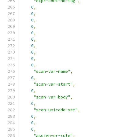
"expr-cont-no-tag"
,
0
,
0
,
0
,
0
,
0
,
0
,
0
,
0
,
0
,
0
,
"scan-var-name"
,
0
,
"scan-var-start"
,
0
,
"scan-var-body"
,
0
,
"scan-unicode-set"
,
0
,
0
,
0
,
"assign-or-rule"
,