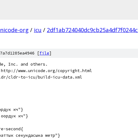
nicode-org
/
icu
/
2df1ab724040dc9cb25a4df7f0244cf
7a7d1205ea4946 [
file
]
de, Inc. and others.
 http://www.unicode.org/copyright.html
ldr/cldr-to-icu/build-icu-data.xml
дук күчү"}
ордук күчү"}
re-second{
раттык секундасына метр"}