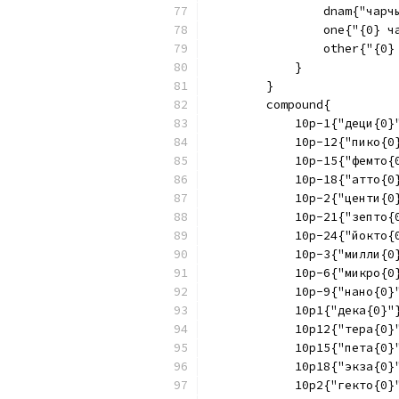
                dnam{"чарч
                one{"{0} ч
                other{"{0}
            }
        }
        compound{
            10p-1{"деци{0}
            10p-12{"пико{0
            10p-15{"фемто{
            10p-18{"атто{0
            10p-2{"центи{0
            10p-21{"зепто{
            10p-24{"йокто{
            10p-3{"милли{0
            10p-6{"микро{0
            10p-9{"нано{0}
            10p1{"дека{0}"
            10p12{"тера{0}
            10p15{"пета{0}
            10p18{"экза{0}
            10p2{"гекто{0}