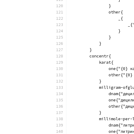
                }
                other{
                    _{
                        _{
                    }
                }
            }
        }
        concentr{
            karat{
                one{"{0} к
                other{"{0}
            }
            milligram-ofgl
                dnam{"деци
                one{"децил
                other{"дец
            }
            millimole-per-
                dnam{"литр
                one{"литри