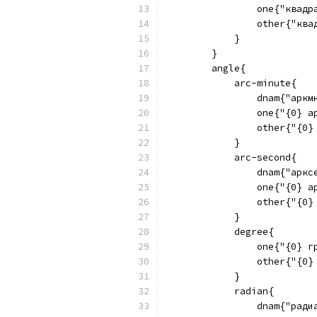
                one{"квадр
                other{"ква
            }
        }
        angle{
            arc-minute{
                dnam{"аркмү
                one{"{0} ар
                other{"{0} 
            }
            arc-second{
                dnam{"аркс
                one{"{0} а
                other{"{0}
            }
            degree{
                one{"{0} г
                other{"{0}
            }
            radian{
                dnam{"ради