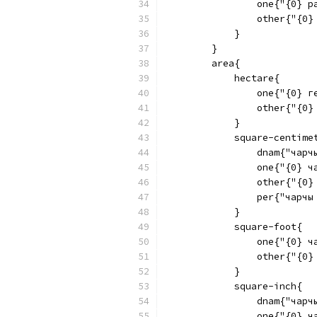
                one{"{0} р
                other{"{0}
            }
        }
        area{
            hectare{
                one{"{0} г
                other{"{0}
            }
            square-centime
                dnam{"чарч
                one{"{0} ч
                other{"{0}
                per{"чарчы
            }
            square-foot{
                one{"{0} ч
                other{"{0}
            }
            square-inch{
                dnam{"чарч
                one{"{0} ч