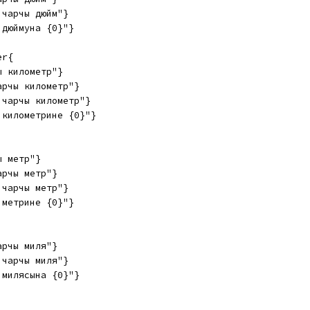
 чарчы дюйм"}
 дюймуна {0}"}
er{
ы километр"}
арчы километр"}
 чарчы километр"}
 километрине {0}"}
ы метр"}
арчы метр"}
 чарчы метр"}
 метрине {0}"}
арчы миля"}
 чарчы миля"}
 милясына {0}"}