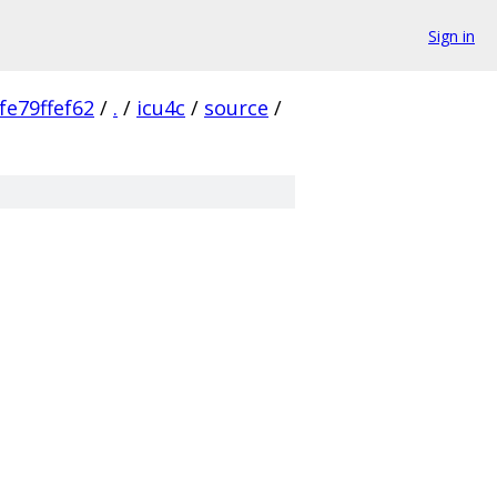
Sign in
e79ffef62
/
.
/
icu4c
/
source
/