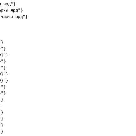
ы ярд"}
арчы ярд"}
 чарчы ярд"}
"}
}"}
0}"}
}"}
}"}
0}"}
0}"}
}"}
}"}
"}
}
"}
"}
"}
"}