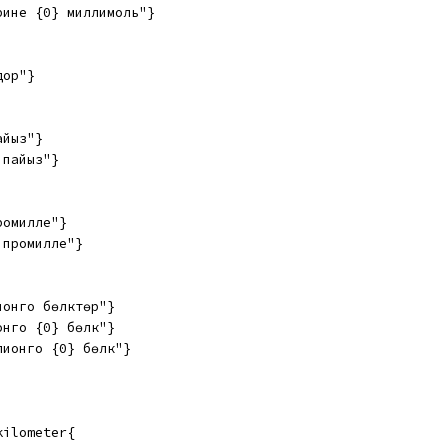
рине {0} миллимоль"}
дор"}
айыз"}
 пайыз"}
ромилле"}
 промилле"}
онго бөлүктөр"}
нго {0} бөлүк"}
ионго {0} бөлүк"}
kilometer{