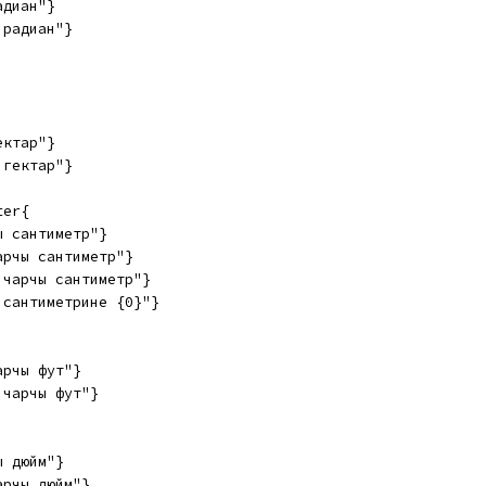
адиан"}
 радиан"}
ектар"}
 гектар"}
ter{
ы сантиметр"}
арчы сантиметр"}
 чарчы сантиметр"}
 сантиметрине {0}"}
арчы фут"}
 чарчы фут"}
ы дюйм"}
арчы дюйм"}