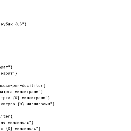
"кубик {0}"}
арат"}
 карат"}
ucose-per-deciliter{
литрга миллиграмм"}
итрга {0} миллиграмм"}
илитрга {0} миллиграмм"}
liter{
ине миллимоль"}
не {0} миллимоль"}