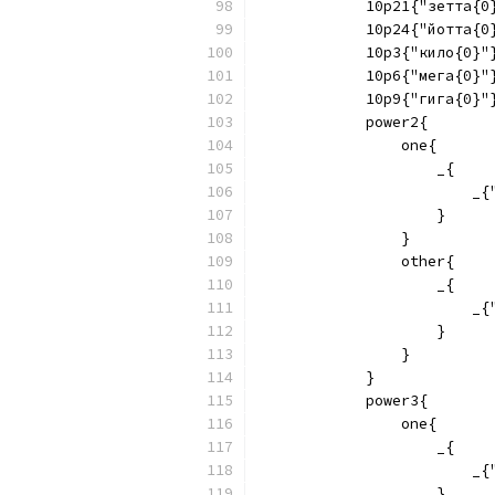
            10p21{"зетта{0
            10p24{"йотта{0
            10p3{"кило{0}"
            10p6{"мега{0}"
            10p9{"гига{0}"
            power2{
                one{
                    _{
                        _{
                    }
                }
                other{
                    _{
                        _{
                    }
                }
            }
            power3{
                one{
                    _{
                        _{
                    }