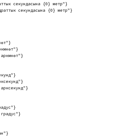
аттык секундасына {0} метр"}
драттык секундасына {0} метр"}
нөт"}
кмүнөт"}
аркмүнөт"}
екунд"}
рксекунд"}
 арксекунд"}
радус"}
 градус"}
ан"}