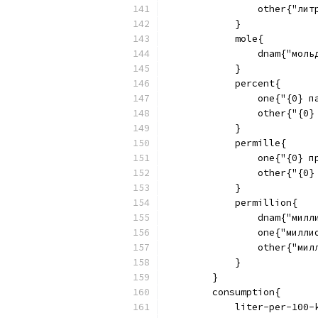
                other{"лит
            }
            mole{
                dnam{"моль
            }
            percent{
                one{"{0} п
                other{"{0}
            }
            permille{
                one{"{0} п
                other{"{0}
            }
            permillion{
                dnam{"милли
                one{"миллио
                other{"милл
            }
        }
        consumption{
            liter-per-100-