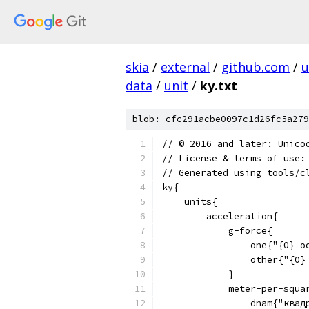
skia
/
external
/
github.com
/
u
data
/
unit
/
ky.txt
blob: cfc291acbe0097c1d26fc5a279
﻿// © 2016 and later: Unico
// License & terms of use:
// Generated using tools/c
ky{
    units{
        acceleration{
            g-force{
                one{"{0} оор
                other{"{0} о
            }
            meter-per-squa
                dnam{"квад