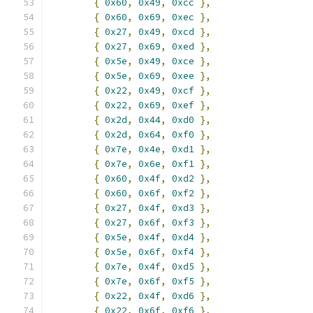
{
0x60
,
0x49
,
0xcc
},
{
0x60
,
0x69
,
0xec
},
{
0x27
,
0x49
,
0xcd
},
{
0x27
,
0x69
,
0xed
},
{
0x5e
,
0x49
,
0xce
},
{
0x5e
,
0x69
,
0xee
},
{
0x22
,
0x49
,
0xcf
},
{
0x22
,
0x69
,
0xef
},
{
0x2d
,
0x44
,
0xd0
},
{
0x2d
,
0x64
,
0xf0
},
{
0x7e
,
0x4e
,
0xd1
},
{
0x7e
,
0x6e
,
0xf1
},
{
0x60
,
0x4f
,
0xd2
},
{
0x60
,
0x6f
,
0xf2
},
{
0x27
,
0x4f
,
0xd3
},
{
0x27
,
0x6f
,
0xf3
},
{
0x5e
,
0x4f
,
0xd4
},
{
0x5e
,
0x6f
,
0xf4
},
{
0x7e
,
0x4f
,
0xd5
},
{
0x7e
,
0x6f
,
0xf5
},
{
0x22
,
0x4f
,
0xd6
},
{
0x22
,
0x6f
,
0xf6
},