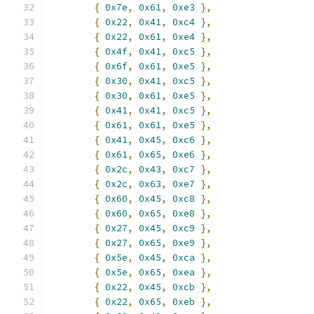
{
0x7e
,
0x61
,
0xe3
},
{
0x22
,
0x41
,
0xc4
},
{
0x22
,
0x61
,
0xe4
},
{
0x4f
,
0x41
,
0xc5
},
{
0x6f
,
0x61
,
0xe5
},
{
0x30
,
0x41
,
0xc5
},
{
0x30
,
0x61
,
0xe5
},
{
0x41
,
0x41
,
0xc5
},
{
0x61
,
0x61
,
0xe5
},
{
0x41
,
0x45
,
0xc6
},
{
0x61
,
0x65
,
0xe6
},
{
0x2c
,
0x43
,
0xc7
},
{
0x2c
,
0x63
,
0xe7
},
{
0x60
,
0x45
,
0xc8
},
{
0x60
,
0x65
,
0xe8
},
{
0x27
,
0x45
,
0xc9
},
{
0x27
,
0x65
,
0xe9
},
{
0x5e
,
0x45
,
0xca
},
{
0x5e
,
0x65
,
0xea
},
{
0x22
,
0x45
,
0xcb
},
{
0x22
,
0x65
,
0xeb
},