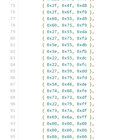
{
0x2f
,
0x4f
,
0xd8
},
{
0x2f
,
0x6f
,
0xf8
},
{
0x60
,
0x55
,
0xd9
},
{
0x60
,
0x75
,
0xf9
},
{
0x27
,
0x55
,
0xda
},
{
0x27
,
0x75
,
0xfa
},
{
0x5e
,
0x55
,
0xdb
},
{
0x5e
,
0x75
,
0xfb
},
{
0x22
,
0x55
,
0xdc
},
{
0x22
,
0x75
,
0xfc
},
{
0x27
,
0x59
,
0xdd
},
{
0x27
,
0x79
,
0xfd
},
{
0x54
,
0x48
,
0xde
},
{
0x74
,
0x68
,
0xfe
},
{
0x73
,
0x73
,
0xdf
},
{
0x22
,
0x79
,
0xff
},
{
0x73
,
0x7a
,
0xdf
},
{
0x69
,
0x6a
,
0xff
},
{
0x00
,
0x00
,
0x00
},
{
0x00
,
0x00
,
0x00
},
{
0x00
,
0x00
,
0x00
},