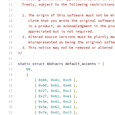
  freely, subject to the following restrictions
  1. The origin of this software must not be mi
     claim that you wrote the original software
     in a product, an acknowledgment in the pro
     appreciated but is not required.
  2. Altered source versions must be plainly ma
     misrepresented as being the original softw
  3. This notice may not be removed or altered 
*/
static
struct
 kbdiacrs default_accents 
=
{
68
,
{
{
0x60
,
0x41
,
0xc0
},
{
0x60
,
0x61
,
0xe0
},
{
0x27
,
0x41
,
0xc1
},
{
0x27
,
0x61
,
0xe1
},
{
0x5e
,
0x41
,
0xc2
},
{
0x5e
,
0x61
,
0xe2
},
{
0x7e
,
0x41
,
0xc3
},