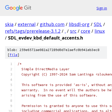
Sign in
skia
/
external
/
github.com
/
libsdl-org
/
SDL
/
refs/tags/prerelease-3.1.2
/
.
/
src
/
core
/
linux
/
SDL_evdev_kbd_default_accents.h
blob: 259e6572ae082a27289d0d7e2aefc0b941eb3ec8
[
file
]
/*
  Simple DirectMedia Layer
  Copyright (C) 1997-2024 Sam Lantinga <slouken
  This software is provided 'as-is', without an
  warranty.  In no event will the authors be he
  arising from the use of this software.
  Permission is granted to anyone to use this s
  including commercial applications, and to alt