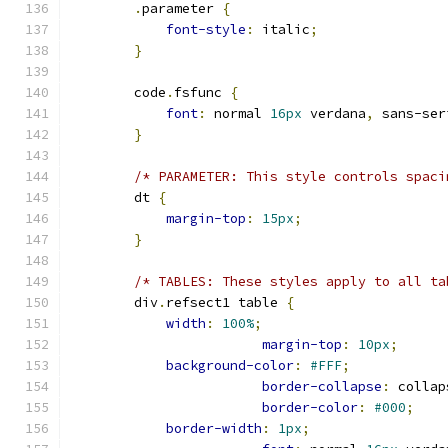
.
parameter 
{
font-style
:
 italic
;
}
        code
.
fsfunc 
{
font
:
 normal 
16px
 verdana
,
 sans-ser
}
/* PARAMETER: This style controls spaci
        dt 
{
margin-top
:
15px
;
}
/* TABLES: These styles apply to all ta
        div
.
refsect1 table 
{
width
:
100%
;
margin-top
:
10px
;
background-color
:
#FFF
;
border-collapse
:
 collap
border-color
:
#000
;
border-width
:
1px
;