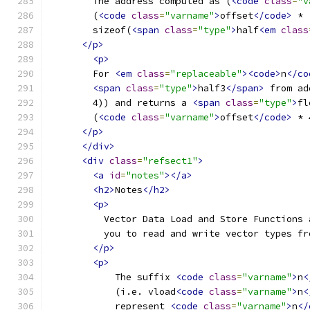
        The address computed as (
<code
class
=
"v
        (
<code
class
=
"varname"
>
offset
</code>
 * 
        sizeof(
<span
class
=
"type"
>
half
<em
class
</p>
<p>
        For 
<em
class
=
"replaceable"
><code>
n
</co
<span
class
=
"type"
>
half3
</span>
 from ad
        4)) and returns a 
<span
class
=
"type"
>
fl
        (
<code
class
=
"varname"
>
offset
</code>
 * 
</p>
</div>
<div
class
=
"refsect1"
>
<a
id
=
"notes"
></a>
<h2>
Notes
</h2>
<p>
          Vector Data Load and Store Functions 
          you to read and write vector types fr
</p>
<p>
            The suffix 
<code
class
=
"varname"
>
n
<
            (i.e. vload
<code
class
=
"varname"
>
n
<
            represent 
<code
class
=
"varname"
>
n
</