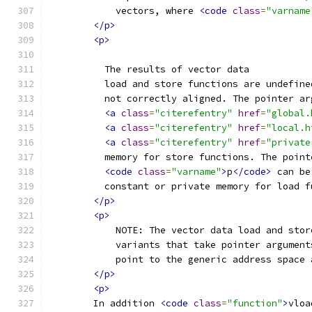
            vectors, where 
<code
class
=
"varname
</p>
<p>
          The results of vector data
          load and store functions are undefine
          not correctly aligned. The pointer ar
<a
class
=
"citerefentry"
href
=
"global.
<a
class
=
"citerefentry"
href
=
"local.h
<a
class
=
"citerefentry"
href
=
"private
          memory for store functions. The point
<code
class
=
"varname"
>
p
</code>
 can be
          constant or private memory for load f
</p>
<p>
            NOTE: The vector data load and stor
            variants that take pointer argument
            point to the generic address space 
</p>
<p>
        In addition 
<code
class
=
"function"
>
vloa