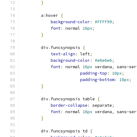
}
a
:
hover 
{
background-color
:
#FFFF99
;
font
:
 normal 
16px
;
}
        div
.
funcsynopsis 
{
text-align
:
 left
;
background-color
:
#e6e6e6
;
font
:
 normal 
16px
 verdana
,
 sans-ser
padding-top
:
10px
;
padding-bottom
:
10px
;
}
        div
.
funcsynopsis table 
{
border-collapse
:
 separate
;
font
:
 normal 
16px
 verdana
,
 sans-ser
}
        div
.
funcsynopsis td 
{