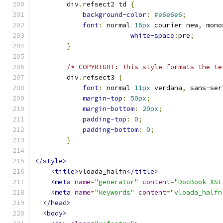
        div
.
refsect2 td 
{
background-color
:
#e6e6e6
;
font
:
 normal 
16px
 courier new
,
 mono
white-space
:
pre
;
}
/* COPYRIGHT: This style formats the te
        div
.
refsect3 
{
font
:
 normal 
11px
 verdana
,
 sans-ser
margin-top
:
50px
;
margin-bottom
:
20px
;
padding-top
:
0
;
padding-bottom
:
0
;
}
</style>
<title>
vloada_halfn
</title>
<meta
name
=
"generator"
content
=
"DocBook XSL
<meta
name
=
"keywords"
content
=
"vloada_halfn
</head>
<body>