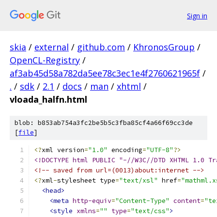
Sign in
skia
/
external
/
github.com
/
KhronosGroup
/
OpenCL-Registry
/
af3ab45d58a782da5ee78c3ec1e4f2760621965f
/
.
/
sdk
/
2.1
/
docs
/
man
/
xhtml
/
vloada_halfn.html
blob: b853ab754a3fc2be5b5c3fba85cf4a66f69cc3de
[
file
]
<?
xml version
=
"1.0"
 encoding
=
"UTF-8"
?>
<!DOCTYPE html PUBLIC "-//W3C//DTD XHTML 1.0 Tr
<!-- saved from url=(0013)about:internet -->
<?
xml
-
stylesheet type
=
"text/xsl"
 href
=
"mathml.x
<head>
<meta
http-equiv
=
"Content-Type"
content
=
"te
<style
xmlns
=
""
type
=
"text/css"
>