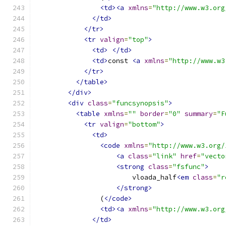
<td><a
xmlns
=
"http://www.w3.org
</td>
</tr>
<tr
valign
=
"top"
>
<td>
</td>
<td>
const 
<a
xmlns
=
"http://www.w3
</tr>
</table>
</div>
<div
class
=
"funcsynopsis"
>
<table
xmlns
=
""
border
=
"0"
summary
=
"F
<tr
valign
=
"bottom"
>
<td>
<code
xmlns
=
"http://www.w3.org/
<a
class
=
"link"
href
=
"vecto
<strong
class
=
"fsfunc"
>
                        vloada_half
<em
class
=
"r
</strong>
                (
</code>
<td><a
xmlns
=
"http://www.w3.org
</td>