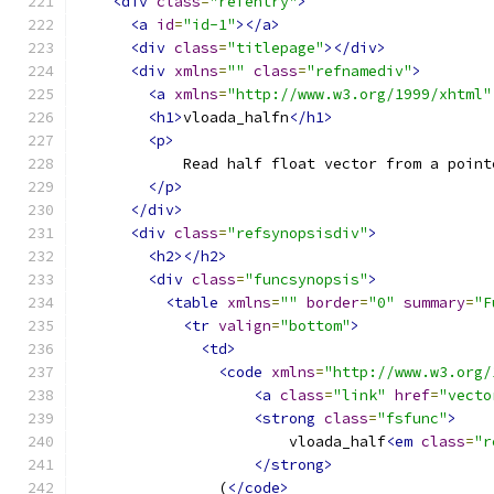
<div
class
=
"refentry"
>
<a
id
=
"id-1"
></a>
<div
class
=
"titlepage"
></div>
<div
xmlns
=
""
class
=
"refnamediv"
>
<a
xmlns
=
"http://www.w3.org/1999/xhtml"
<h1>
vloada_halfn
</h1>
<p>
            Read half float vector from a point
</p>
</div>
<div
class
=
"refsynopsisdiv"
>
<h2></h2>
<div
class
=
"funcsynopsis"
>
<table
xmlns
=
""
border
=
"0"
summary
=
"F
<tr
valign
=
"bottom"
>
<td>
<code
xmlns
=
"http://www.w3.org/
<a
class
=
"link"
href
=
"vecto
<strong
class
=
"fsfunc"
>
                        vloada_half
<em
class
=
"r
</strong>
                (
</code>