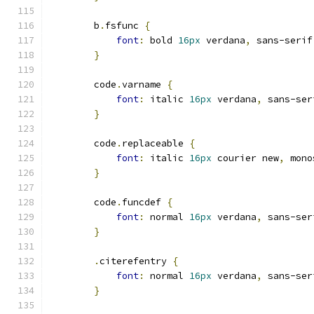
        b
.
fsfunc 
{
font
:
 bold 
16px
 verdana
,
 sans-serif
}
        code
.
varname 
{
font
:
 italic 
16px
 verdana
,
 sans-ser
}
        code
.
replaceable 
{
font
:
 italic 
16px
 courier new
,
 mono
}
        code
.
funcdef 
{
font
:
 normal 
16px
 verdana
,
 sans-ser
}
.
citerefentry 
{
font
:
 normal 
16px
 verdana
,
 sans-ser
}