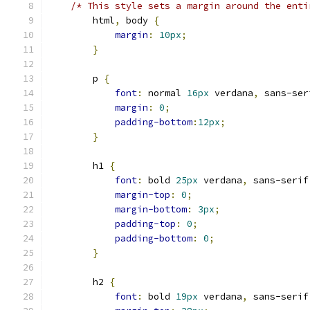
/* This style sets a margin around the enti
        html
,
 body 
{
margin
:
10px
;
}
        p 
{
font
:
 normal 
16px
 verdana
,
 sans-ser
margin
:
0
;
padding-bottom
:
12px
;
}
        h1 
{
font
:
 bold 
25px
 verdana
,
 sans-serif
margin-top
:
0
;
margin-bottom
:
3px
;
padding-top
:
0
;
padding-bottom
:
0
;
}
        h2 
{
font
:
 bold 
19px
 verdana
,
 sans-serif