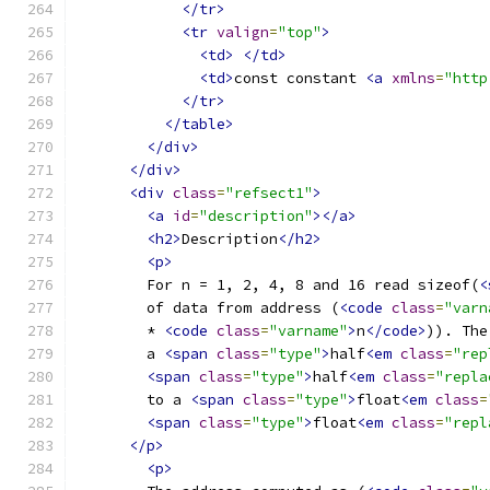
</tr>
<tr
valign
=
"top"
>
<td>
</td>
<td>
const constant 
<a
xmlns
=
"http
</tr>
</table>
</div>
</div>
<div
class
=
"refsect1"
>
<a
id
=
"description"
></a>
<h2>
Description
</h2>
<p>
        For n = 1, 2, 4, 8 and 16 read sizeof(
<
        of data from address (
<code
class
=
"varn
        * 
<code
class
=
"varname"
>
n
</code>
)). The
        a 
<span
class
=
"type"
>
half
<em
class
=
"rep
<span
class
=
"type"
>
half
<em
class
=
"repla
        to a 
<span
class
=
"type"
>
float
<em
class
=
<span
class
=
"type"
>
float
<em
class
=
"repl
</p>
<p>