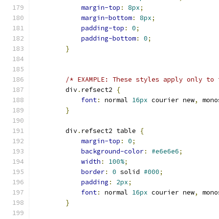
margin-top
:
8px
;
margin-bottom
:
8px
;
padding-top
:
0
;
padding-bottom
:
0
;
}
/* EXAMPLE: These styles apply only to 
        div
.
refsect2 
{
font
:
 normal 
16px
 courier new
,
 mono
}
        div
.
refsect2 table 
{
margin-top
:
0
;
background-color
:
#e6e6e6
;
width
:
100%
;
border
:
0
 solid 
#000
;
padding
:
2px
;
font
:
 normal 
16px
 courier new
,
 mono
}