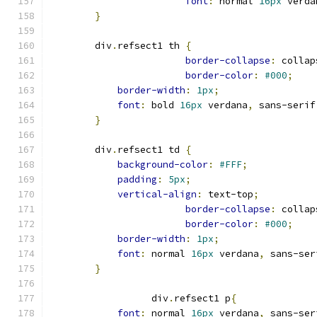
font
:
 normal 
16px
 verda
}
        div
.
refsect1 th 
{
border-collapse
:
 collap
border-color
:
#000
;
border-width
:
1px
;
font
:
 bold 
16px
 verdana
,
 sans-serif
}
        div
.
refsect1 td 
{
background-color
:
#FFF
;
padding
:
5px
;
vertical-align
:
 text-top
;
border-collapse
:
 collap
border-color
:
#000
;
border-width
:
1px
;
font
:
 normal 
16px
 verdana
,
 sans-ser
}
                  div
.
refsect1 p
{
font
:
 normal 
16px
 verdana
,
 sans-ser