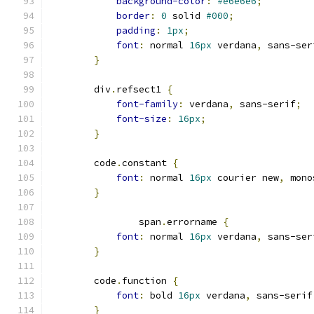
background-color
:
#e6e6e6
;
border
:
0
 solid 
#000
;
padding
:
1px
;
font
:
 normal 
16px
 verdana
,
 sans-ser
}
        div
.
refsect1 
{
font-family
:
 verdana
,
 sans-serif
;
font-size
:
16px
;
}
        code
.
constant 
{
font
:
 normal 
16px
 courier new
,
 mono
}
                span
.
errorname 
{
font
:
 normal 
16px
 verdana
,
 sans-ser
}
        code
.
function 
{
font
:
 bold 
16px
 verdana
,
 sans-serif
}