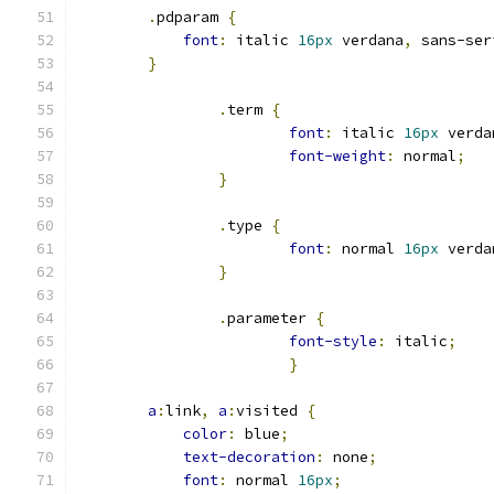
.
pdparam 
{
font
:
 italic 
16px
 verdana
,
 sans-ser
}
.
term 
{
font
:
 italic 
16px
 verda
font-weight
:
 normal
;
}
.
type 
{
font
:
 normal 
16px
 verda
}
.
parameter 
{
font-style
:
 italic
;
}
a
:
link
,
a
:
visited 
{
color
:
 blue
;
text-decoration
:
 none
;
font
:
 normal 
16px
;