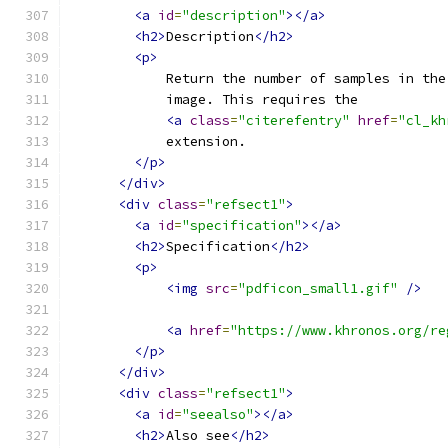
<a
id
=
"description"
></a>
<h2>
Description
</h2>
<p>
            Return the number of samples in the
            image. This requires the
<a
class
=
"citerefentry"
href
=
"cl_kh
            extension.
</p>
</div>
<div
class
=
"refsect1"
>
<a
id
=
"specification"
></a>
<h2>
Specification
</h2>
<p>
<img
src
=
"pdficon_small1.gif"
/>
<a
href
=
"https://www.khronos.org/re
</p>
</div>
<div
class
=
"refsect1"
>
<a
id
=
"seealso"
></a>
<h2>
Also see
</h2>