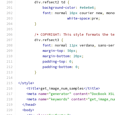
        div
.
refsect2 td 
{
background-color
:
#e6e6e6
;
font
:
 normal 
16px
 courier new
,
 mono
white-space
:
pre
;
}
/* COPYRIGHT: This style formats the te
        div
.
refsect3 
{
font
:
 normal 
11px
 verdana
,
 sans-ser
margin-top
:
50px
;
margin-bottom
:
20px
;
padding-top
:
0
;
padding-bottom
:
0
;
}
</style>
<title>
get_image_num_samples
</title>
<meta
name
=
"generator"
content
=
"DocBook XSL
<meta
name
=
"keywords"
content
=
"get_image_nu
</head>
<body>