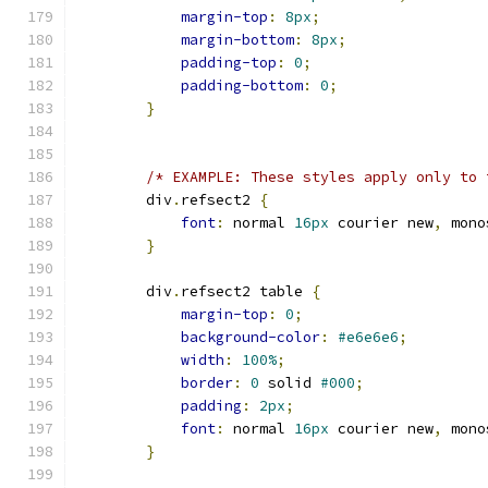
margin-top
:
8px
;
margin-bottom
:
8px
;
padding-top
:
0
;
padding-bottom
:
0
;
}
/* EXAMPLE: These styles apply only to 
        div
.
refsect2 
{
font
:
 normal 
16px
 courier new
,
 mono
}
        div
.
refsect2 table 
{
margin-top
:
0
;
background-color
:
#e6e6e6
;
width
:
100%
;
border
:
0
 solid 
#000
;
padding
:
2px
;
font
:
 normal 
16px
 courier new
,
 mono
}