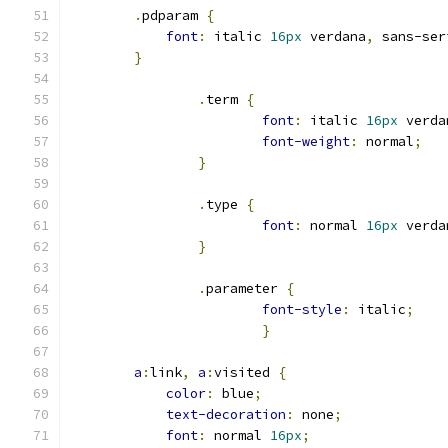
.
pdparam 
{
font
:
 italic 
16px
 verdana
,
 sans-ser
}
.
term 
{
font
:
 italic 
16px
 verda
font-weight
:
 normal
;
}
.
type 
{
font
:
 normal 
16px
 verda
}
.
parameter 
{
font-style
:
 italic
;
}
a
:
link
,
a
:
visited 
{
color
:
 blue
;
text-decoration
:
 none
;
font
:
 normal 
16px
;