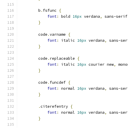
        b
.
fsfunc 
{
font
:
 bold 
16px
 verdana
,
 sans-serif
}
        code
.
varname 
{
font
:
 italic 
16px
 verdana
,
 sans-ser
}
        code
.
replaceable 
{
font
:
 italic 
16px
 courier new
,
 mono
}
        code
.
funcdef 
{
font
:
 normal 
16px
 verdana
,
 sans-ser
}
.
citerefentry 
{
font
:
 normal 
16px
 verdana
,
 sans-ser
}