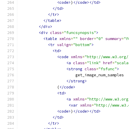
<code>
)
</code></td>
</td>
</tr>
</table>
</div>
<div
class
=
"funcsynopsis"
>
<table
xmlns
=
""
border
=
"0"
summary
=
"F
<tr
valign
=
"bottom"
>
<td>
<code
xmlns
=
"http://www.w3.org/
<a
class
=
"link"
href
=
"scala
<strong
class
=
"fsfunc"
>
                        get_image_num_samples
</strong>
                (
</code>
<td>
<a
xmlns
=
"http://www.w3.org
<var
xmlns
=
"http://www.w3.
<code>
)
</code></td>
</td>
</tr>