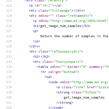
<div
class
=
"refentry"
>
<a
id
=
"id-1"
></a>
<div
class
=
"titlepage"
></div>
<div
xmlns
=
""
class
=
"refnamediv"
>
<a
xmlns
=
"http://www.w3.org/1999/xhtml"
<h1>
get_image_num_samples
</h1>
<p>
            Return the number of samples in the
</p>
</div>
<div
class
=
"refsynopsisdiv"
>
<h2></h2>
<div
class
=
"funcsynopsis"
>
<table
xmlns
=
""
border
=
"0"
summary
=
"F
<tr
valign
=
"bottom"
>
<td>
<code
xmlns
=
"http://www.w3.org/
<a
class
=
"link"
href
=
"scala
<strong
class
=
"fsfunc"
>
                        get_image_num_samples
</strong>
                (
</code>