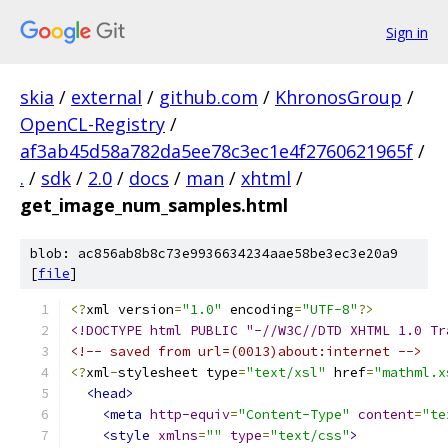
Sign in
skia
/
external
/
github.com
/
KhronosGroup
/
OpenCL-Registry
/
af3ab45d58a782da5ee78c3ec1e4f2760621965f
/
.
/
sdk
/
2.0
/
docs
/
man
/
xhtml
/
get_image_num_samples.html
blob: ac856ab8b8c73e9936634234aae58be3ec3e20a9
[
file
]
<?
xml version
=
"1.0"
 encoding
=
"UTF-8"
?>
<!DOCTYPE html PUBLIC "-//W3C//DTD XHTML 1.0 Tr
<!-- saved from url=(0013)about:internet -->
<?
xml
-
stylesheet type
=
"text/xsl"
 href
=
"mathml.x
<head>
<meta
http-equiv
=
"Content-Type"
content
=
"te
<style
xmlns
=
""
type
=
"text/css"
>