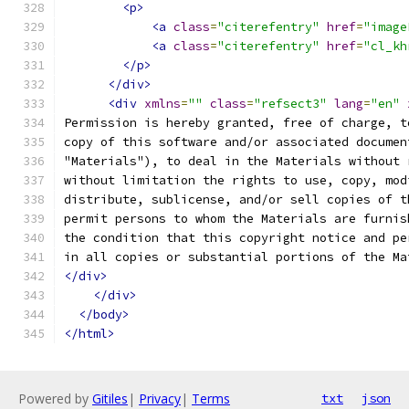
<p>
<a
class
=
"citerefentry"
href
=
"image
<a
class
=
"citerefentry"
href
=
"cl_kh
</p>
</div>
<div
xmlns
=
""
class
=
"refsect3"
lang
=
"en"
Permission is hereby granted, free of charge, t
copy of this software and/or associated documen
"Materials"), to deal in the Materials without 
without limitation the rights to use, copy, mod
distribute, sublicense, and/or sell copies of t
permit persons to whom the Materials are furnis
the condition that this copyright notice and pe
in all copies or substantial portions of the Ma
</div>
</div>
</body>
</html>
Powered by
Gitiles
|
Privacy
|
Terms
txt
json