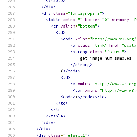
</table>
</div>
<div
class
=
"funcsynopsis"
>
<table
xmlns
=
""
border
=
"0"
summary
=
"F
<tr
valign
=
"bottom"
>
<td>
<code
xmlns
=
"http://www.w3.org/
<a
class
=
"link"
href
=
"scala
<strong
class
=
"fsfunc"
>
                        get_image_num_samples
</strong>
                (
</code>
<td>
<a
xmlns
=
"http://www.w3.org
<var
xmlns
=
"http://www.w3.
<code>
)
</code></td>
</td>
</tr>
</table>
</div>
</div>
<div
class
=
"refsect1"
>