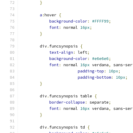
}
a
:
hover 
{
background-color
:
#FFFF99
;
font
:
 normal 
16px
;
}
        div
.
funcsynopsis 
{
text-align
:
 left
;
background-color
:
#e6e6e6
;
font
:
 normal 
16px
 verdana
,
 sans-ser
padding-top
:
10px
;
padding-bottom
:
10px
;
}
        div
.
funcsynopsis table 
{
border-collapse
:
 separate
;
font
:
 normal 
16px
 verdana
,
 sans-ser
}
        div
.
funcsynopsis td 
{