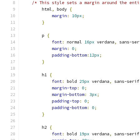
/* This style sets a margin around the enti
        html
,
 body 
{
margin
:
10px
;
}
        p 
{
font
:
 normal 
16px
 verdana
,
 sans-ser
margin
:
0
;
padding-bottom
:
12px
;
}
        h1 
{
font
:
 bold 
25px
 verdana
,
 sans-serif
margin-top
:
0
;
margin-bottom
:
3px
;
padding-top
:
0
;
padding-bottom
:
0
;
}
        h2 
{
font
:
 bold 
19px
 verdana
,
 sans-serif