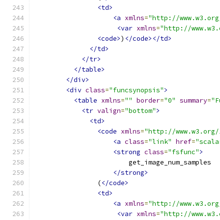
<td>
<a
xmlns
=
"http://www.w3.org
<var
xmlns
=
"http://www.w3.
<code>
)
</code></td>
</td>
</tr>
</table>
</div>
<div
class
=
"funcsynopsis"
>
<table
xmlns
=
""
border
=
"0"
summary
=
"F
<tr
valign
=
"bottom"
>
<td>
<code
xmlns
=
"http://www.w3.org/
<a
class
=
"link"
href
=
"scala
<strong
class
=
"fsfunc"
>
                        get_image_num_samples
</strong>
                (
</code>
<td>
<a
xmlns
=
"http://www.w3.org
<var
xmlns
=
"http://www.w3.