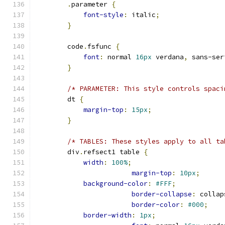
.
parameter 
{
font-style
:
 italic
;
}
        code
.
fsfunc 
{
font
:
 normal 
16px
 verdana
,
 sans-ser
}
/* PARAMETER: This style controls spaci
        dt 
{
margin-top
:
15px
;
}
/* TABLES: These styles apply to all ta
        div
.
refsect1 table 
{
width
:
100%
;
margin-top
:
10px
;
background-color
:
#FFF
;
border-collapse
:
 collap
border-color
:
#000
;
border-width
:
1px
;