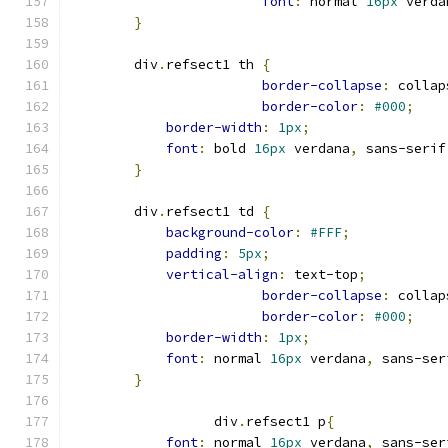
font
:
 normal 
16px
 verda
}
        div
.
refsect1 th 
{
border-collapse
:
 collap
border-color
:
#000
;
border-width
:
1px
;
font
:
 bold 
16px
 verdana
,
 sans-serif
}
        div
.
refsect1 td 
{
background-color
:
#FFF
;
padding
:
5px
;
vertical-align
:
 text-top
;
border-collapse
:
 collap
border-color
:
#000
;
border-width
:
1px
;
font
:
 normal 
16px
 verdana
,
 sans-ser
}
                  div
.
refsect1 p
{
font
:
 normal 
16px
 verdana
,
 sans-ser