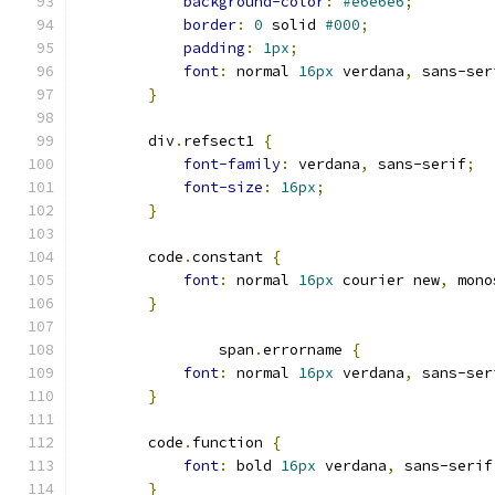
background-color
:
#e6e6e6
;
border
:
0
 solid 
#000
;
padding
:
1px
;
font
:
 normal 
16px
 verdana
,
 sans-ser
}
        div
.
refsect1 
{
font-family
:
 verdana
,
 sans-serif
;
font-size
:
16px
;
}
        code
.
constant 
{
font
:
 normal 
16px
 courier new
,
 mono
}
                span
.
errorname 
{
font
:
 normal 
16px
 verdana
,
 sans-ser
}
        code
.
function 
{
font
:
 bold 
16px
 verdana
,
 sans-serif
}