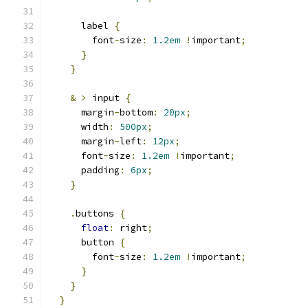
      label 
{
        font
-
size
:
1.2em
!
important
;
}
}
&
>
 input 
{
      margin
-
bottom
:
20px
;
      width
:
500px
;
      margin
-
left
:
12px
;
      font
-
size
:
1.2em
!
important
;
      padding
:
6px
;
}
.
buttons 
{
float
:
 right
;
      button 
{
        font
-
size
:
1.2em
!
important
;
}
}
}