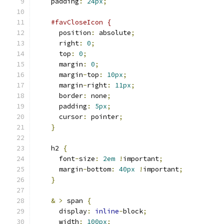
    padding
:
24px
;
#favCloseIcon {
      position
:
 absolute
;
      right
:
0
;
      top
:
0
;
      margin
:
0
;
      margin
-
top
:
10px
;
      margin
-
right
:
11px
;
      border
:
 none
;
      padding
:
5px
;
      cursor
:
 pointer
;
}
    h2 
{
      font
-
size
:
2em
!
important
;
      margin
-
bottom
:
40px
!
important
;
}
&
>
 span 
{
      display
:
inline
-
block
;
      width
:
100px
;