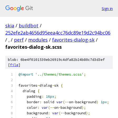
Sign in
skia
/
buildbot
/
252efe2ab4656d95eea4cc76dc89e19d2c94bc06
/
.
/
perf
/
modules
/
favorites-dialog-sk
/
favorites-dialog-sk.scss
blob: 6be4f0101530eb26919c4dfa82b24b80c7d3d3ef
[
file
]
@import
'../themes/themes.scss'
;
favorites
-
dialog
-
sk 
{
  dialog 
{
    padding
:
16px
;
    border
:
 solid 
var
(--
on
-
background
)
1px
;
    color
:
var
(--
on
-
background
);
    background
:
var
(--
background
);