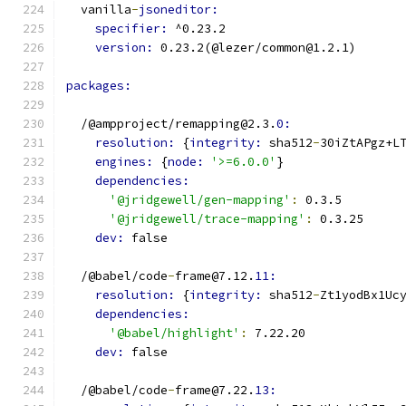
  vanilla
-
jsoneditor:
specifier: 
^0.23.2
version: 
0.23.2(@lezer/common@1.2.1)
packages:
  /@ampproject/remapping@2.3.
0:
resolution: 
{
integrity: 
sha512
-
30iZtAPgz+L
engines: 
{
node: 
'>=6.0.0'
}
dependencies:
'@jridgewell/gen-mapping'
:
 0.3.5
'@jridgewell/trace-mapping'
:
 0.3.25
dev: 
false
  /@babel/code
-
frame@7.12.
11:
resolution: 
{
integrity: 
sha512
-
Zt1yodBx1Uc
dependencies:
'@babel/highlight'
:
 7.22.20
dev: 
false
  /@babel/code
-
frame@7.22.
13: