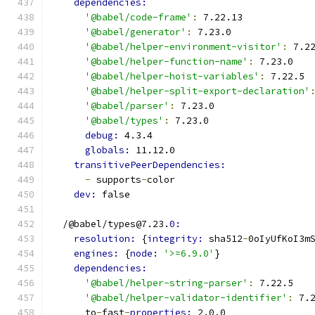
dependencies:
'@babel/code-frame'
:
 7.22.13
'@babel/generator'
:
 7.23.0
'@babel/helper-environment-visitor'
:
 7.2
'@babel/helper-function-name'
:
 7.23.0
'@babel/helper-hoist-variables'
:
 7.22.5
'@babel/helper-split-export-declaration'
'@babel/parser'
:
 7.23.0
'@babel/types'
:
 7.23.0
debug: 
4.3.4
globals: 
11.12.0
transitivePeerDependencies:
-
 supports
-
color
dev: 
false
  /@babel/types@7.23.
0:
resolution: 
{
integrity: 
sha512
-
0oIyUfKoI3m
engines: 
{
node: 
'>=6.9.0'
}
dependencies:
'@babel/helper-string-parser'
:
 7.22.5
'@babel/helper-validator-identifier'
:
 7.
      to
-
fast
-
properties: 
2.0.0