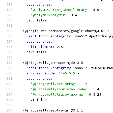
dependencies:
'@polymer/iron-jsonp-library'
:
 3.0.1
'@polymer/polymer'
:
 3.4.1
dev: 
false
  /@google
-
web
-
components/google
-
chart@4.0.
2:
resolution: 
{
integrity: 
sha512
-
4pqXYtXumrg
dependencies:
      lit
-
element: 
2.5.1
dev: 
false
  /@jridgewell/gen
-
mapping@0.3.
5:
resolution: 
{
integrity: 
sha512
-
IzL8ZoEDIBR
engines: 
{
node: 
'>=6.0.0'
}
dependencies:
'@jridgewell/set-array'
:
 1.2.1
'@jridgewell/sourcemap-codec'
:
 1.4.15
'@jridgewell/trace-mapping'
:
 0.3.25
dev: 
false
  /@jridgewell/resolve
-
uri@3.1.
1: