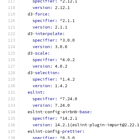
specifier: 
^2.12.1
version: 
2.12.1
  d3
-
force:
specifier: 
^2.1.1
version: 
2.1.1
  d3
-
interpolate:
specifier: 
^3.0.0
version: 
3.0.0
  d3
-
scale:
specifier: 
^4.0.2
version: 
4.0.2
  d3
-
selection:
specifier: 
^1.4.2
version: 
1.4.2
eslint:
specifier: 
^7.24.0
version: 
7.24.0
  eslint
-
config
-
airbnb
-
base:
specifier: 
^14.2.1
version: 
14.2.1(eslint
-
plugin
-
import@2.22.
  eslint
-
config
-
prettier:
specifier: 
^8.5.0