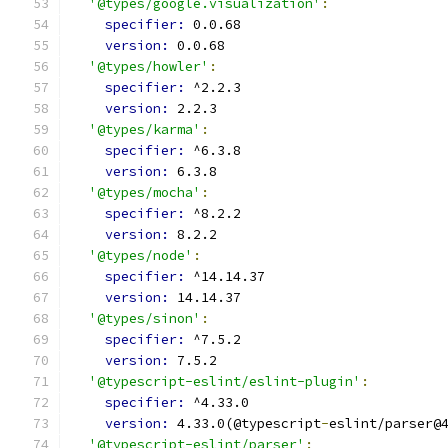
'@types/google.visualization'
:
specifier: 
0.0.68
version: 
0.0.68
'@types/howler'
:
specifier: 
^2.2.3
version: 
2.2.3
'@types/karma'
:
specifier: 
^6.3.8
version: 
6.3.8
'@types/mocha'
:
specifier: 
^8.2.2
version: 
8.2.2
'@types/node'
:
specifier: 
^14.14.37
version: 
14.14.37
'@types/sinon'
:
specifier: 
^7.5.2
version: 
7.5.2
'@typescript-eslint/eslint-plugin'
:
specifier: 
^4.33.0
version: 
4.33.0(@typescript
-
eslint/parser@
'@typescript-eslint/parser'
: