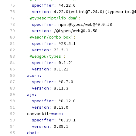
specifier: 
^4.22.0
version: 
4.22.0(eslint@7.24.0)(typescript@
'@typescript/lib-dom'
:
specifier: 
npm
:
@types/web@^0.0.58
version: 
/@types/web@0.0.58
'@vaadin/combo-box'
:
specifier: 
^23.5.1
version: 
23.5.1
'@webgpu/types'
:
specifier: 
0.1.21
version: 
0.1.21
acorn:
specifier: 
^8.7.0
version: 
8.11.3
ajv:
specifier: 
^8.12.0
version: 
8.13.0
  canvaskit
-
wasm:
specifier: 
^0.39.1
version: 
0.39.1
chai: