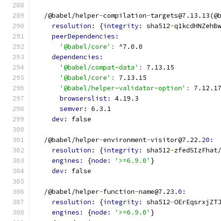
  /@babel/helper
-
compilation
-
targets@7.13.13(@
resolution: 
{
integrity: 
sha512
-
q1kcdHNZehB
peerDependencies:
'@babel/core'
:
 ^7.0.0
dependencies:
'@babel/compat-data'
:
 7.13.15
'@babel/core'
:
 7.13.15
'@babel/helper-validator-option'
:
 7.12.1
browserslist: 
4.19.3
semver: 
6.3.1
dev: 
false
  /@babel/helper
-
environment
-
visitor@7.22.
20:
resolution: 
{
integrity: 
sha512
-
zfedSIzFhat
engines: 
{
node: 
'>=6.9.0'
}
dev: 
false
  /@babel/helper
-
function
-
name@7.23.
0:
resolution: 
{
integrity: 
sha512
-
OErEqsrxjZT
engines: 
{
node: 
'>=6.9.0'
}