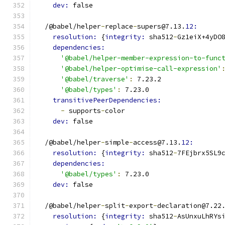
dev: 
false
  /@babel/helper
-
replace
-
supers@7.13.
12:
resolution: 
{
integrity: 
sha512
-
Gz1eiX+4yDO
dependencies:
'@babel/helper-member-expression-to-func
'@babel/helper-optimise-call-expression'
'@babel/traverse'
:
 7.23.2
'@babel/types'
:
 7.23.0
transitivePeerDependencies:
-
 supports
-
color
dev: 
false
  /@babel/helper
-
simple
-
access@7.13.
12:
resolution: 
{
integrity: 
sha512
-
7FEjbrx5SL9
dependencies:
'@babel/types'
:
 7.23.0
dev: 
false
  /@babel/helper
-
split
-
export
-
declaration@7.22
resolution: 
{
integrity: 
sha512
-
AsUnxuLhRYs