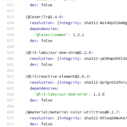
dev: 
false
  /@lezer/lr@1.4.
0:
resolution: 
{
integrity: 
sha512
-
Wst46p51km8
dependencies:
'@lezer/common'
:
 1.2.1
dev: 
false
  /@lit
-
labs/ssr
-
dom
-
shim@1.2.
0:
resolution: 
{
integrity: 
sha512
-
yWJKmpGE6lU
dev: 
false
  /@lit/reactive
-
element@1.6.
3:
resolution: 
{
integrity: 
sha512
-
QuTgnG52Poi
dependencies:
'@lit-labs/ssr-dom-shim'
:
 1.2.0
dev: 
false
  /@material/material
-
color
-
utilities@0.2.
7:
resolution: 
{
integrity: 
sha512
-
0FCeqG6WvK4
dev: 
false