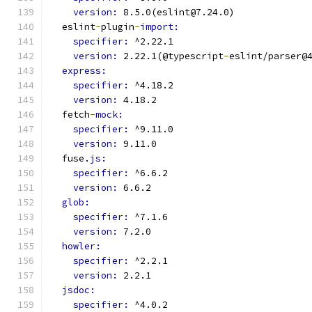
version: 
8.5.0(eslint@7.24.0)
  eslint
-
plugin
-
import:
specifier: 
^2.22.1
version: 
2.22.1(@typescript
-
eslint/parser@
express:
specifier: 
^4.18.2
version: 
4.18.2
  fetch
-
mock:
specifier: 
^9.11.0
version: 
9.11.0
  fuse.
js:
specifier: 
^6.6.2
version: 
6.6.2
glob:
specifier: 
^7.1.6
version: 
7.2.0
howler:
specifier: 
^2.2.1
version: 
2.2.1
jsdoc:
specifier: 
^4.0.2