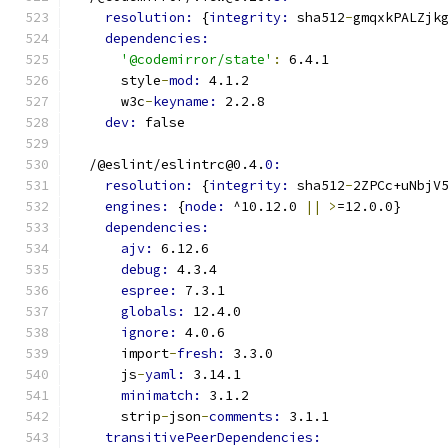
resolution: 
{
integrity: 
sha512
-
gmqxkPALZjk
dependencies:
'@codemirror/state'
:
 6.4.1
      style
-
mod: 
4.1.2
      w3c
-
keyname: 
2.2.8
dev: 
false
  /@eslint/eslintrc@0.4.
0:
resolution: 
{
integrity: 
sha512
-
2ZPCc+uNbjV
engines: 
{
node: 
^10.12.0 
||
>
=12.0.0}
dependencies:
ajv: 
6.12.6
debug: 
4.3.4
espree: 
7.3.1
globals: 
12.4.0
ignore: 
4.0.6
      import
-
fresh: 
3.3.0
      js
-
yaml: 
3.14.1
minimatch: 
3.1.2
      strip
-
json
-
comments: 
3.1.1
transitivePeerDependencies: