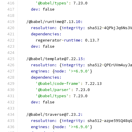
'@babel/types'
:
 7.23.0
dev: 
false
  /@babel/runtime@7.13.
10:
resolution: 
{
integrity: 
sha512
-
4QPkjJq6Ns3
dependencies:
      regenerator
-
runtime: 
0.13.7
dev: 
false
  /@babel/template@7.22.
15:
resolution: 
{
integrity: 
sha512
-
QPErUVm4uyJ
engines: 
{
node: 
'>=6.9.0'
}
dependencies:
'@babel/code-frame'
:
 7.22.13
'@babel/parser'
:
 7.23.0
'@babel/types'
:
 7.23.0
dev: 
false
  /@babel/traverse@7.23.
2:
resolution: 
{
integrity: 
sha512
-
azpe59SQ48q
engines: 
{
node: 
'>=6.9.0'
}