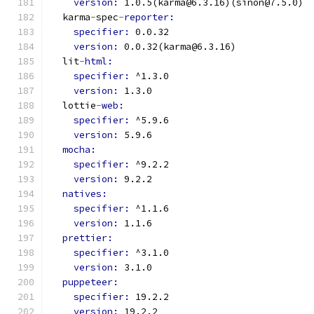
version: 
1.0.5(karma@6.3.16)(sinon@7.5.0)
  karma
-
spec
-
reporter:
specifier: 
0.0.32
version: 
0.0.32(karma@6.3.16)
  lit
-
html:
specifier: 
^1.3.0
version: 
1.3.0
  lottie
-
web:
specifier: 
^5.9.6
version: 
5.9.6
mocha:
specifier: 
^9.2.2
version: 
9.2.2
natives:
specifier: 
^1.1.6
version: 
1.1.6
prettier:
specifier: 
^3.1.0
version: 
3.1.0
puppeteer:
specifier: 
19.2.2
version: 
19.2.2