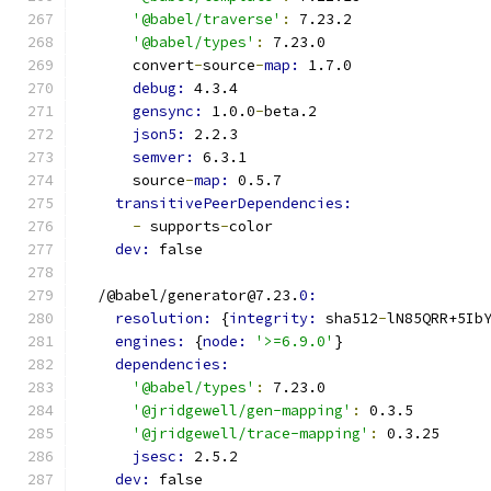
'@babel/traverse'
:
 7.23.2
'@babel/types'
:
 7.23.0
      convert
-
source
-
map: 
1.7.0
debug: 
4.3.4
gensync: 
1.0.0
-
beta.2
json5: 
2.2.3
semver: 
6.3.1
      source
-
map: 
0.5.7
transitivePeerDependencies:
-
 supports
-
color
dev: 
false
  /@babel/generator@7.23.
0:
resolution: 
{
integrity: 
sha512
-
lN85QRR+5Ib
engines: 
{
node: 
'>=6.9.0'
}
dependencies:
'@babel/types'
:
 7.23.0
'@jridgewell/gen-mapping'
:
 0.3.5
'@jridgewell/trace-mapping'
:
 0.3.25
jsesc: 
2.5.2
dev: 
false