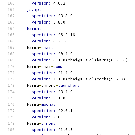
version: 
4.0.2
jszip:
specifier: 
^3.8.0
version: 
3.8.0
karma:
specifier: 
^6.3.16
version: 
6.3.16
  karma
-
chai:
specifier: 
^0.1.0
version: 
0.1.0(chai@4.3.4)(karma@6.3.16)
  karma
-
chai
-
dom:
specifier: 
^1.1.0
version: 
1.1.0(chai@4.3.4)(mocha@9.2.2)
  karma
-
chrome
-
launcher:
specifier: 
^3.1.0
version: 
3.1.0
  karma
-
mocha:
specifier: 
^2.0.1
version: 
2.0.1
  karma
-
sinon:
specifier: 
^1.0.5