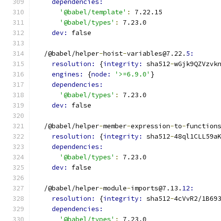
dependencies:
'@babel/template'
:
 7.22.15
'@babel/types'
:
 7.23.0
dev: 
false
  /@babel/helper
-
hoist
-
variables@7.22.
5:
resolution: 
{
integrity: 
sha512
-
wGjk9QZVzvk
engines: 
{
node: 
'>=6.9.0'
}
dependencies:
'@babel/types'
:
 7.23.0
dev: 
false
  /@babel/helper
-
member
-
expression
-
to
-
function
resolution: 
{
integrity: 
sha512
-
48ql1CLL59a
dependencies:
'@babel/types'
:
 7.23.0
dev: 
false
  /@babel/helper
-
module
-
imports@7.13.
12:
resolution: 
{
integrity: 
sha512
-
4cVvR2/1B69
dependencies:
'@babel/types'
:
 7.23.0