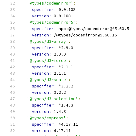
'@types/codemirror'
:
specifier: 
0.0.108
version: 
0.0.108
'@types/codemirror5'
:
specifier: 
npm
:
@types/codemirror@^5.60.5
version: 
/@types/codemirror@5.60.15
'@types/d3-array'
:
specifier: 
^2.9.0
version: 
2.9.0
'@types/d3-force'
:
specifier: 
^2.1.1
version: 
2.1.1
'@types/d3-scale'
:
specifier: 
^3.2.2
version: 
3.2.2
'@types/d3-selection'
:
specifier: 
^1.4.3
version: 
1.4.3
'@types/express'
:
specifier: 
^4.17.11
version: 
4.17.11