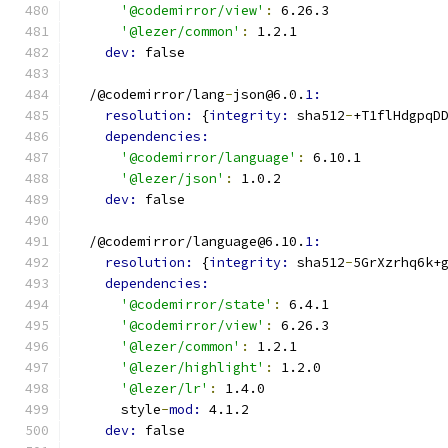
'@codemirror/view'
:
 6.26.3
'@lezer/common'
:
 1.2.1
dev: 
false
  /@codemirror/lang
-
json@6.0.
1:
resolution: 
{
integrity: 
sha512
-
+T1flHdgpqD
dependencies:
'@codemirror/language'
:
 6.10.1
'@lezer/json'
:
 1.0.2
dev: 
false
  /@codemirror/language@6.10.
1:
resolution: 
{
integrity: 
sha512
-
5GrXzrhq6k+
dependencies:
'@codemirror/state'
:
 6.4.1
'@codemirror/view'
:
 6.26.3
'@lezer/common'
:
 1.2.1
'@lezer/highlight'
:
 1.2.0
'@lezer/lr'
:
 1.4.0
      style
-
mod: 
4.1.2
dev: 
false