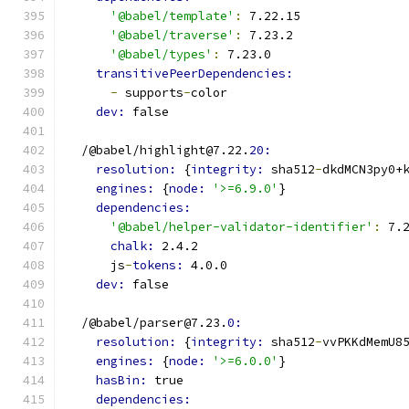
'@babel/template'
:
 7.22.15
'@babel/traverse'
:
 7.23.2
'@babel/types'
:
 7.23.0
transitivePeerDependencies:
-
 supports
-
color
dev: 
false
  /@babel/highlight@7.22.
20:
resolution: 
{
integrity: 
sha512
-
dkdMCN3py0+
engines: 
{
node: 
'>=6.9.0'
}
dependencies:
'@babel/helper-validator-identifier'
:
 7.
chalk: 
2.4.2
      js
-
tokens: 
4.0.0
dev: 
false
  /@babel/parser@7.23.
0:
resolution: 
{
integrity: 
sha512
-
vvPKKdMemU8
engines: 
{
node: 
'>=6.0.0'
}
hasBin: 
true
dependencies: