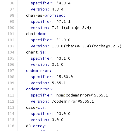
specifier: 
^4.3.4
version: 
4.3.4
  chai
-
as
-
promised:
specifier: 
^7.1.1
version: 
7.1.1(chai@4.3.4)
  chai
-
dom:
specifier: 
^1.9.0
version: 
1.9.0(chai@4.3.4)(mocha@9.2.2)
  chart.
js:
specifier: 
^3.1.0
version: 
3.1.0
codemirror:
specifier: 
^5.60.0
version: 
5.65.1
codemirror5:
specifier: 
npm
:
codemirror@^5.65.1
version: 
/codemirror@5.65.1
  csso
-
cli:
specifier: 
^3.0.0
version: 
3.0.0
  d3
-
array: