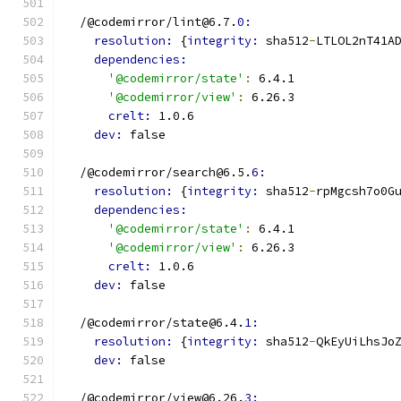
  /@codemirror/lint@6.7.
0:
resolution: 
{
integrity: 
sha512
-
LTLOL2nT41A
dependencies:
'@codemirror/state'
:
 6.4.1
'@codemirror/view'
:
 6.26.3
crelt: 
1.0.6
dev: 
false
  /@codemirror/search@6.5.
6:
resolution: 
{
integrity: 
sha512
-
rpMgcsh7o0G
dependencies:
'@codemirror/state'
:
 6.4.1
'@codemirror/view'
:
 6.26.3
crelt: 
1.0.6
dev: 
false
  /@codemirror/state@6.4.
1:
resolution: 
{
integrity: 
sha512
-
QkEyUiLhsJo
dev: 
false
  /@codemirror/view@6.26.
3: