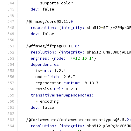
-
 supports
-
color
dev: 
false
  /@ffmpeg/core@0.11.
0:
resolution: 
{
integrity: 
sha512
-
9Tt/+2PMpkG
dev: 
false
  /@ffmpeg/ffmpeg@0.11.
6:
resolution: 
{
integrity: 
sha512
-
uN8J8KDjADE
engines: 
{
node: 
'>=12.16.1'
}
dependencies:
      is
-
url: 
1.2.4
      node
-
fetch: 
2.6.7
      regenerator
-
runtime: 
0.13.7
      resolve
-
url: 
0.2.1
transitivePeerDependencies:
-
 encoding
dev: 
false
  /@fortawesome/fontawesome
-
common
-
types@6.5.
2
resolution: 
{
integrity: 
sha512
-
gBxPg3aVO6J