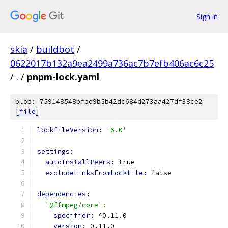
Sign in
skia
/
buildbot
/
0622017b132a9ea2499a736ac7b7efb406ac6c25
/
.
/
pnpm-lock.yaml
blob: 759148548bfbd9b5b42dc684d273aa427df38ce2
[
file
]
lockfileVersion: 
'6.0'
settings:
autoInstallPeers: 
true
excludeLinksFromLockfile: 
false
dependencies:
'@ffmpeg/core'
:
specifier: 
^0.11.0
version: 
0.11.0