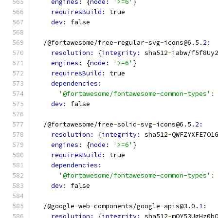
engines: 
{
node: 
'>=6'
}
requiresBuild: 
true
dev: 
false
  /@fortawesome/free
-
regular
-
svg
-
icons@6.5.
2:
resolution: 
{
integrity: 
sha512
-
iabw/f5f8Uy
engines: 
{
node: 
'>=6'
}
requiresBuild: 
true
dependencies:
'@fortawesome/fontawesome-common-types'
:
dev: 
false
  /@fortawesome/free
-
solid
-
svg
-
icons@6.5.
2:
resolution: 
{
integrity: 
sha512
-
QWFZYXFE7O1
engines: 
{
node: 
'>=6'
}
requiresBuild: 
true
dependencies:
'@fortawesome/fontawesome-common-types'
:
dev: 
false
  /@google
-
web
-
components/google
-
apis@3.0.
1:
resolution: 
{
integrity: 
sha512
-
mOY53UgHz0b