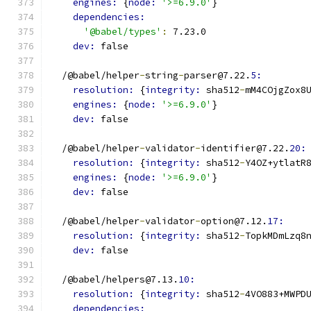
engines: 
{
node: 
'>=6.9.0'
}
dependencies:
'@babel/types'
:
 7.23.0
dev: 
false
  /@babel/helper
-
string
-
parser@7.22.
5:
resolution: 
{
integrity: 
sha512
-
mM4COjgZox8
engines: 
{
node: 
'>=6.9.0'
}
dev: 
false
  /@babel/helper
-
validator
-
identifier@7.22.
20:
resolution: 
{
integrity: 
sha512
-
Y4OZ+ytlatR
engines: 
{
node: 
'>=6.9.0'
}
dev: 
false
  /@babel/helper
-
validator
-
option@7.12.
17:
resolution: 
{
integrity: 
sha512
-
TopkMDmLzq8
dev: 
false
  /@babel/helpers@7.13.
10:
resolution: 
{
integrity: 
sha512
-
4VO883+MWPD
dependencies: