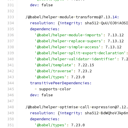
dev: 
false
  /@babel/helper
-
module
-
transforms@7.13.
14:
resolution: 
{
integrity: 
sha512
-
QuU/OJ0iAOS
dependencies:
'@babel/helper-module-imports'
:
 7.13.12
'@babel/helper-replace-supers'
:
 7.13.12
'@babel/helper-simple-access'
:
 7.13.12
'@babel/helper-split-export-declaration'
'@babel/helper-validator-identifier'
:
 7.
'@babel/template'
:
 7.22.15
'@babel/traverse'
:
 7.23.2
'@babel/types'
:
 7.23.0
transitivePeerDependencies:
-
 supports
-
color
dev: 
false
  /@babel/helper
-
optimise
-
call
-
expression@7.12
resolution: 
{
integrity: 
sha512
-
BdWQhoVJkp6
dependencies:
'@babel/types'
:
 7.23.0