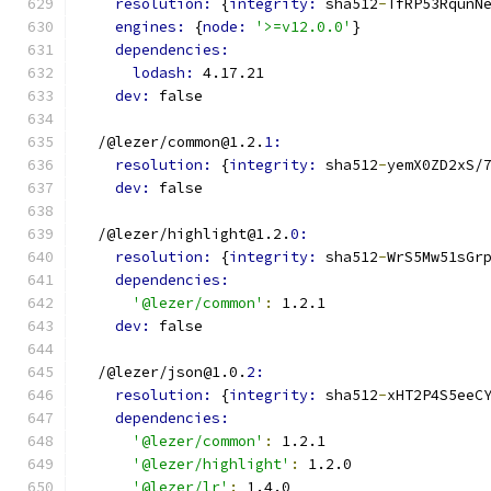
resolution: 
{
integrity: 
sha512
-
TfRP53RqunN
engines: 
{
node: 
'>=v12.0.0'
}
dependencies:
lodash: 
4.17.21
dev: 
false
  /@lezer/common@1.2.
1:
resolution: 
{
integrity: 
sha512
-
yemX0ZD2xS/
dev: 
false
  /@lezer/highlight@1.2.
0:
resolution: 
{
integrity: 
sha512
-
WrS5Mw51sGr
dependencies:
'@lezer/common'
:
 1.2.1
dev: 
false
  /@lezer/json@1.0.
2:
resolution: 
{
integrity: 
sha512
-
xHT2P4S5eeC
dependencies:
'@lezer/common'
:
 1.2.1
'@lezer/highlight'
:
 1.2.0
'@lezer/lr'
:
 1.4.0