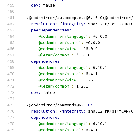
dev: 
false
  /@codemirror/autocomplete@6.16.0(@codemirror
resolution: 
{
integrity: 
sha512
-
P/LeCTtZHRT
peerDependencies:
'@codemirror/language'
:
 ^6.0.0
'@codemirror/state'
:
 ^6.0.0
'@codemirror/view'
:
 ^6.0.0
'@lezer/common'
:
 ^1.0.0
dependencies:
'@codemirror/language'
:
 6.10.1
'@codemirror/state'
:
 6.4.1
'@codemirror/view'
:
 6.26.3
'@lezer/common'
:
 1.2.1
dev: 
false
  /@codemirror/commands@6.5.
0:
resolution: 
{
integrity: 
sha512
-
rK+sj4fCAN/
dependencies:
'@codemirror/language'
:
 6.10.1
'@codemirror/state'
:
 6.4.1