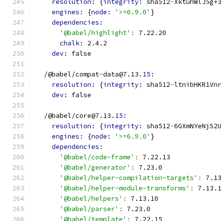
resolution: 
{
integrity: 
sha512
-
XktuhWlJ5g+
engines: 
{
node: 
'>=6.9.0'
}
dependencies:
'@babel/highlight'
:
 7.22.20
chalk: 
2.4.2
dev: 
false
  /@babel/compat
-
data@7.13.
15:
resolution: 
{
integrity: 
sha512
-
ltnibHKR1Vn
dev: 
false
  /@babel/core@7.13.
15:
resolution: 
{
integrity: 
sha512
-
6GXmNYeNjS2
engines: 
{
node: 
'>=6.9.0'
}
dependencies:
'@babel/code-frame'
:
 7.22.13
'@babel/generator'
:
 7.23.0
'@babel/helper-compilation-targets'
:
 7.1
'@babel/helper-module-transforms'
:
 7.13.
'@babel/helpers'
:
 7.13.10
'@babel/parser'
:
 7.23.0
'@babel/template'
:
 7.22.15